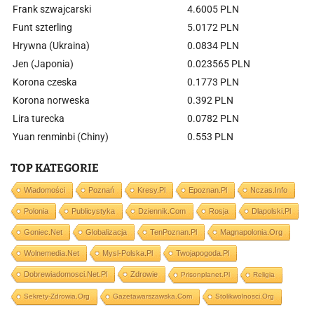
Frank szwajcarski
4.6005 PLN
Funt szterling
5.0172 PLN
Hrywna (Ukraina)
0.0834 PLN
Jen (Japonia)
0.023565 PLN
Korona czeska
0.1773 PLN
Korona norweska
0.392 PLN
Lira turecka
0.0782 PLN
Yuan renminbi (Chiny)
0.553 PLN
TOP KATEGORIE
Wiadomości
Poznań
Kresy.pl
Epoznan.pl
Nczas.info
Polonia
Publicystyka
Dziennik.com
Rosja
Dlapolski.pl
Goniec.net
Globalizacja
TenPoznan.pl
Magnapolonia.org
Wolnemedia.net
Mysl-Polska.pl
Twojapogoda.pl
Dobrewiadomosci.net.pl
Zdrowie
Prisonplanet.pl
Religia
Sekrety-Zdrowia.org
Gazetawarszawska.com
Stolikwolnosci.org