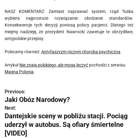
NASZ KOMENTARZ: Zamiast naprawiać system, rząd Tuska
wybiera najprostsze rozwiązanie: obniżanie standardów.
Konsekwencje tych decyzji poniosą polscy pacjenci. Dlatego też
miejmy nadzieję, że prezydent Nawrocki zawetuje te obrzydliwe,
antypolskie przepisy.
Polecamy również:
Antyfaszyzm niczym choroba psychiczna
Artykuł
Nie znają polskiego, ale mogą leczyć
pochodzi z serwisu
Magna Polonia
.
Previous:
N
Jaki Obóz Narodowy?
a
Next:
Dantejskie sceny w pobliżu stacji. Pociąg
w
uderzył w autobus. Są ofiary śmiertelne
i
[VIDEO]