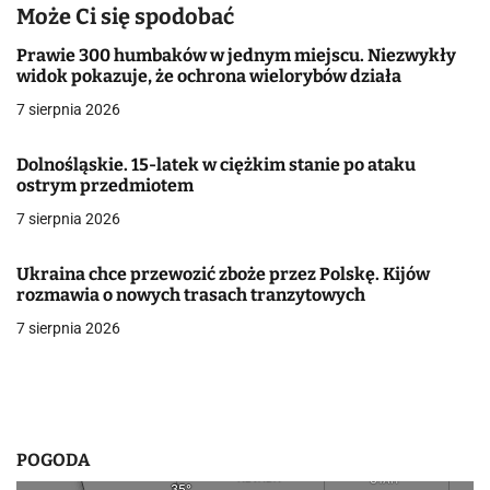
g
Może Ci się spodobać
a
Prawie 300 humbaków w jednym miejscu. Niezwykły
widok pokazuje, że ochrona wielorybów działa
c
7 sierpnia 2026
j
Dolnośląskie. 15-latek w ciężkim stanie po ataku
a
ostrym przedmiotem
w
7 sierpnia 2026
p
Ukraina chce przewozić zboże przez Polskę. Kijów
i
rozmawia o nowych trasach tranzytowych
7 sierpnia 2026
s
u
POGODA