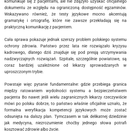
komunikuje się z pacjentami, ale nie zdążyło uzyskać oficjalnego
dokumentu ze względu na ograniczoną dostępność egzaminów.
Wskazywano również, że testy językowe mocno akcentują
gramatykę i ortografię, które nie zawsze przekładają się na
praktyczną komunikację z pacjentem.
Cała sprawa pokazuje jednak szerszy problem polskiego systemu
ochrony zdrowia. Państwo przez lata nie rozwiązało kryzysu
kadrowego, dlatego dziś znajduje się pod presją utrzymywania
nadzwyczajnych rozwiązań. Szpitale, szczególnie powiatowe, są
coraz bardziej uzależnione od lekarzy sprowadzanych w
uproszczonym trybie.
Powstaje więc pytanie fundamentalne: gdzie przebiega granica
między ratowaniem wydolności systemu a bezpieczeństwem
pacjenta Bo nawet jeśli wielu zagranicznych lekarzy rzeczywiście
mówi po polsku dobrze, to państwo właśnie oficjalnie uznało, że
formalna weryfikacja kompetencji językowych może zostać
odsunięta na dalszy plan. Tymczasem w tak delikatnej dziedzinie
jak medycyna, niezrozumienie choćby jednego słowa potrafi
kosztować zdrowie albo życie.