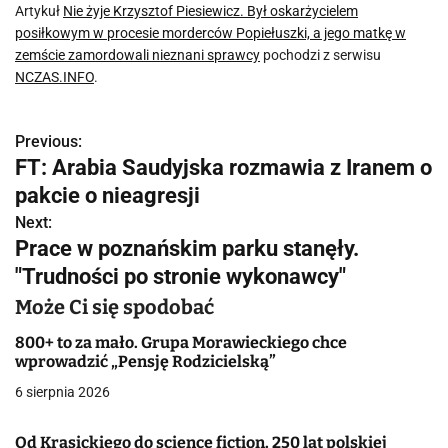
Artykuł
Nie żyje Krzysztof Piesiewicz. Był oskarżycielem
posiłkowym w procesie morderców Popiełuszki, a jego matkę w
zemście zamordowali nieznani sprawcy
pochodzi z serwisu
NCZAS.INFO
.
Previous:
N
FT: Arabia Saudyjska rozmawia z Iranem o
a
pakcie o nieagresji
w
Next:
Prace w poznańskim parku stanęły.
i
"Trudności po stronie wykonawcy"
g
Może Ci się spodobać
a
800+ to za mało. Grupa Morawieckiego chce
wprowadzić „Pensję Rodzicielską”
c
6 sierpnia 2026
j
Od Krasickiego do science fiction. 250 lat polskiej