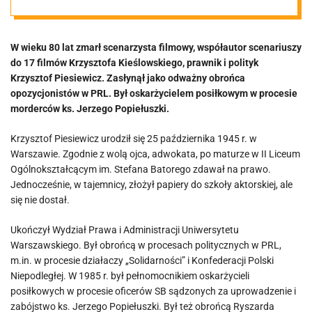
posiłkowym w
W wieku 80 lat zmarł scenarzysta filmowy, współautor scenariuszy
procesie
do 17 filmów Krzysztofa Kieślowskiego, prawnik i polityk
Krzysztof Piesiewicz. Zasłynął jako odważny obrońca
morderców
opozycjonistów w PRL. Był oskarżycielem posiłkowym w procesie
morderców ks. Jerzego Popiełuszki.
Popiełuszki, a
Krzysztof Piesiewicz urodził się 25 października 1945 r. w
Warszawie. Zgodnie z wolą ojca, adwokata, po maturze w II Liceum
jego matkę w
Ogólnokształcącym im. Stefana Batorego zdawał na prawo.
Jednocześnie, w tajemnicy, złożył papiery do szkoły aktorskiej, ale
się nie dostał.
zemście
Ukończył Wydział Prawa i Administracji Uniwersytetu
zamordowali
Warszawskiego. Był obrońcą w procesach politycznych w PRL,
m.in. w procesie działaczy „Solidarności” i Konfederacji Polski
Niepodległej. W 1985 r. był pełnomocnikiem oskarżycieli
nieznani
posiłkowych w procesie oficerów SB sądzonych za uprowadzenie i
zabójstwo ks. Jerzego Popiełuszki. Był też obrońcą Ryszarda