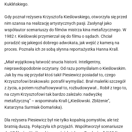
sprawcy
Kuklińskiego.
Gdy poznał reżysera Krzysztofa Kieślowskiego, otworzyła się przed
nim szansa na realizację artystycznych pasji. Zasłynął jako
współautor scenariuszy do filmów mistrza kina metafizycznego. W
1982 r. Kieślowski przymierzał się do filmu o sądach. Chciał
poradzić się jakiegoś dobrego adwokata, jak wejść z kamerą na
proces. Poznała ich ze sobą słynna reportażystka Hanna Krall.
„Miał wyjątkową łatwość snucia historii. Inteligentny,
nieprawdopodobnie oczytany. Od razu pomyślałam o Kieślowskim.
Jak by mu się przydał ktoś taki! Piesiewicz posiadał to, czego
Krzysztofowi brakowało: potrafił wymyślać. Brał maleńki szczegół
z życia, a potem rozhaftowywał to, rozbudowywał… Robił z tego to,
na czym Krzysztofowi tak bardzo zależało: nadwyżkę
metafizyczną” – wspominała Krall („Kieślowski. Zbliżenie”,
Katarzyna Surmiak-Domańska).
Dla reżysera Piesiewicz był nie tylko kopalnią pomysłów, ale też
bratnią duszą. Połączyła ich przyjaźń. Współtworzył scenariusze