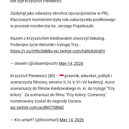
Nie żyje Krzysztof Piesiewicz.
Zasłynął jako odważny obrońca opozycjonistów w PRL.
Kluczowym momentem była rola oskarżyciela posiłkowego
w procesie morderców ks. Jerzego Popiełuszki.
Razem z Krzysztofem Kieślowskim stworzył Dekalog,
Podwójne życie Weroniki i trylogię Trzy…
https://t.co/tHhcSeik8u
pic.twitter.com/hdAtXqVgFn
— olasem (@olasempruch)
May 14, 2026
Krzysztof Piesiewicz (80) –
prawnik, adwokat, polityk i
scenarzysta filmowy, senator II, IV, V, VI i VII kadencji. Autor
scenariuszy do filmów Kieślowskiego m. in. do trylogii "Trzy
kolory". Za scenariusz do filmu "Trzy kolory. Czerwony"
nominowany został do nagrody Oscara.
pic.twitter.com/acdNCTSBMZ
— Kto umarł? (@KtoUmarl)
May 14, 2026