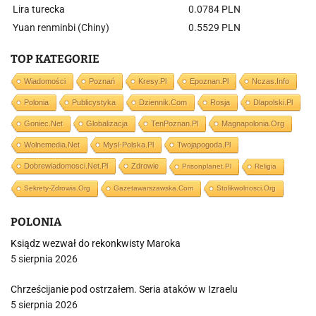
Lira turecka
0.0784 PLN
Yuan renminbi (Chiny)
0.5529 PLN
TOP KATEGORIE
Wiadomości
Poznań
Kresy.pl
Epoznan.pl
Nczas.info
Polonia
Publicystyka
Dziennik.com
Rosja
Dlapolski.pl
Goniec.net
Globalizacja
TenPoznan.pl
Magnapolonia.org
Wolnemedia.net
Mysl-Polska.pl
Twojapogoda.pl
Dobrewiadomosci.net.pl
Zdrowie
Prisonplanet.pl
Religia
Sekrety-Zdrowia.org
Gazetawarszawska.com
Stolikwolnosci.org
POLONIA
Ksiądz wezwał do rekonkwisty Maroka
5 sierpnia 2026
Chrześcijanie pod ostrzałem. Seria ataków w Izraelu
5 sierpnia 2026