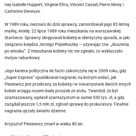
niej Isabelle Huppert, Virginie Efira, Vincent Cassel, Pierre Niney i
Catherine Deneuve.
W 1989 roku, nieznani do dziś sprawcy, zamordowali jego 82-letnią
matkę, Anielę. 22 lipca 1989 roku mieszkaniu na warszawskiej
Starówce. Sprawcy skrępowali kobietę w identyczny sposób, w jaki
związano księdza Jerzego Popiełuszkę — używając tzw. „duszenia
po włosku”. Z mieszkania kobiety nic nie zginęło, co wykluczało
motyw rabunkowy.
Jego kariera polityczna de facto zakończyła się w 2009 roku, gdy
„Super Express” opublikował nagranie, na którym widać, jak
Piesiewicz jest przebrany za kobietę i w towarzystwie dwóch innych
kobiet wciąga nosem biały proszek ze stołu. Twierdził, że był
szantażowany, wpłacił szantażystom w sumie 550 tys. zł, a gdy
zażądali jeszcze 1,5 mln zł, zgłosił sprawę do prokuratury. Finalnie
nagrania ujrzały światło dzienne.
Krzysztof Piesiewicz zmarł w wieku 80 lat.