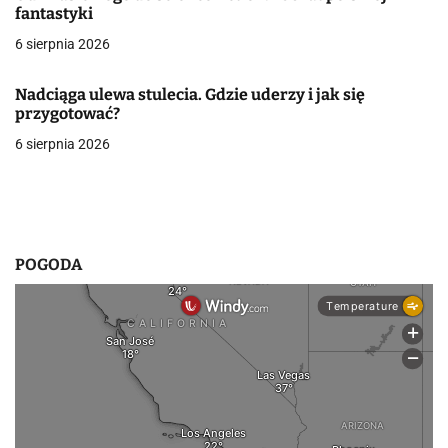
a
fantastyki
w
6 sierpnia 2026
p
Nadciąga ulewa stulecia. Gdzie uderzy i jak się
i
przygotować?
6 sierpnia 2026
s
u
POGODA