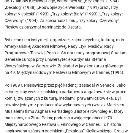
do 17 filmów Kieślowskiego, wśród nich są „Bez końca” (1984),
„Dekalog” (1988), „Podwójne życie Weroniki” (1991) oraz „Trzy
kolory: Niebieski” (1993), „Trzy kolory: Biały” (1993) i „Trzy kolory:
Czerwony” (1994). Za scenariusz filmu „Trzy kolory. Czerwony”
Piesiewicz otrzymał nominację do Oscara.
Był członkiem instytucji i organizacji zajmujących się kulturą, m.in.
Amerykańskiej Akademii Filmowej, Rady Etyki Mediów, Rady
Programowej Telewizji Polskiej SA oraz rady programowej Studium
Generale Europa przy Uniwersytecie Kardynała Stefana
Wyszyńskiego w Warszawie. Zasiadał w jury konkursu głównego
na 49. Międzynarodowym Festiwalu Filmowym w Cannes (1996).
Po 1989 r. Piesiewicz przez pięć kadencji zasiadał w Senacie. Jako
członek izby wyższej polskiego parlamentu angażował się w prace
komisji związanych z kulturą, mediami i prawami człowieka. Był
również jednym z producentów wykonawczych (wraz z Maciejem
Musiałem) filmu Asghara Farhadiego „Historie równoległe”, który
ma szansę na Złotą Palmę podczas trwającego obecnie 79.
Międzynarodowego Festiwalu Filmowego w Cannes. To historia
inspirowana szóstym odcinkiem „Dekalogu” Kieślowskiego. Grają w