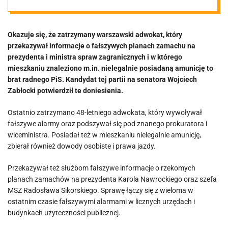
fałszywe
Okazuje się, że zatrzymany warszawski adwokat, który
alarmy.
przekazywał informacje o fałszywych planach zamachu na
prezydenta i ministra spraw zagranicznych i w którego
Zatrzymany
mieszkaniu znaleziono m.in. nielegalnie posiadaną amunicję to
brat radnego PiS. Kandydat tej partii na senatora Wojciech
Zabłocki potwierdził te doniesienia.
adwokat jest
Ostatnio zatrzymano 48-letniego adwokata, który wywoływał
bratem radnego
fałszywe alarmy oraz podszywał się pod znanego prokuratora i
wiceministra. Posiadał też w mieszkaniu nielegalnie amunicję,
zbierał również dowody osobiste i prawa jazdy.
PiS
Przekazywał też służbom fałszywe informacje o rzekomych
planach zamachów na prezydenta Karola Nawrockiego oraz szefa
MSZ Radosława Sikorskiego. Sprawę łączy się z wieloma w
ostatnim czasie fałszywymi alarmami w licznych urzędach i
budynkach użyteczności publicznej.