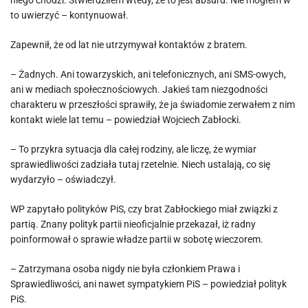
niego chodzi. Stwierdziłem wtedy, że to jest absurd. Nie mogłem w
to uwierzyć – kontynuował.
Zapewnił, że od lat nie utrzymywał kontaktów z bratem.
– Żadnych. Ani towarzyskich, ani telefonicznych, ani SMS-owych,
ani w mediach społecznościowych. Jakieś tam niezgodności
charakteru w przeszłości sprawiły, że ja świadomie zerwałem z nim
kontakt wiele lat temu – powiedział Wojciech Zabłocki.
– To przykra sytuacja dla całej rodziny, ale liczę, że wymiar
sprawiedliwości zadziała tutaj rzetelnie. Niech ustalają, co się
wydarzyło – oświadczył.
WP zapytało polityków PiS, czy brat Zabłockiego miał związki z
partią. Znany polityk partii nieoficjalnie przekazał, iż radny
poinformował o sprawie władze partii w sobotę wieczorem.
– Zatrzymana osoba nigdy nie była członkiem Prawa i
Sprawiedliwości, ani nawet sympatykiem PiS – powiedział polityk
PiS.