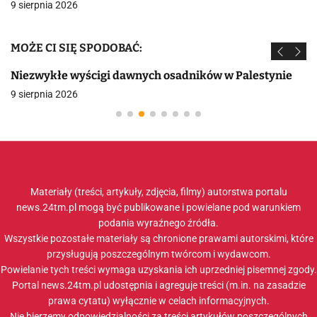
9 sierpnia 2026
MOŻE CI SIĘ SPODOBAĆ:
Niezwykłe wyścigi dawnych osadników w Palestynie
9 sierpnia 2026
Materiały (treści, artykuły, zdjęcia, filmy) autorstwa portalu
news.24tm.pl mogą być publikowane i powielane pod warunkiem
podania wyraźnego źródła.
Wszystkie pozostałe materiały są chronione prawami autorskimi, które
przysługują poszczególnym twórcom i wydawcom.
Powielanie tych treści wymaga uzyskania ich uprzedniej pisemnej zgody.
Portal news.24tm.pl udostępnia i agreguje treści (m.in. na zasadzie
prawa cytatu) wyłącznie w celach informacyjnych.
Nie bierzemy odpowiedzialności za treści artykułów poszczególnych