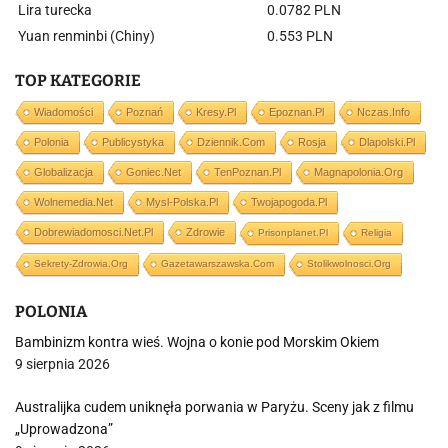
Lira turecka
0.0782 PLN
Yuan renminbi (Chiny)
0.553 PLN
TOP KATEGORIE
Wiadomości
Poznań
Kresy.pl
Epoznan.pl
Nczas.info
Polonia
Publicystyka
Dziennik.com
Rosja
Dlapolski.pl
Globalizacja
Goniec.net
TenPoznan.pl
Magnapolonia.org
Wolnemedia.net
Mysl-Polska.pl
Twojapogoda.pl
Dobrewiadomosci.net.pl
Zdrowie
Prisonplanet.pl
Religia
Sekrety-Zdrowia.org
Gazetawarszawska.com
Stolikwolnosci.org
POLONIA
Bambinizm kontra wieś. Wojna o konie pod Morskim Okiem
9 sierpnia 2026
Australijka cudem uniknęła porwania w Paryżu. Sceny jak z filmu
„Uprowadzona”