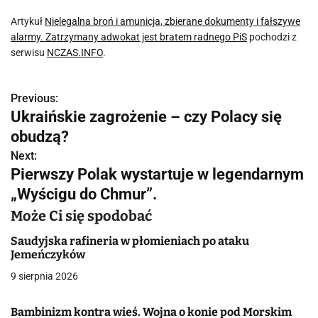
Artykuł
Nielegalna broń i amunicja, zbierane dokumenty i fałszywe
alarmy. Zatrzymany adwokat jest bratem radnego PiS
pochodzi z
serwisu
NCZAS.INFO
.
Previous:
N
Ukraińskie zagrożenie – czy Polacy się
a
obudzą?
w
Next:
Pierwszy Polak wystartuje w legendarnym
i
„Wyścigu do Chmur”.
g
Może Ci się spodobać
a
Saudyjska rafineria w płomieniach po ataku
Jemeńczyków
c
9 sierpnia 2026
j
Bambinizm kontra wieś. Wojna o konie pod Morskim