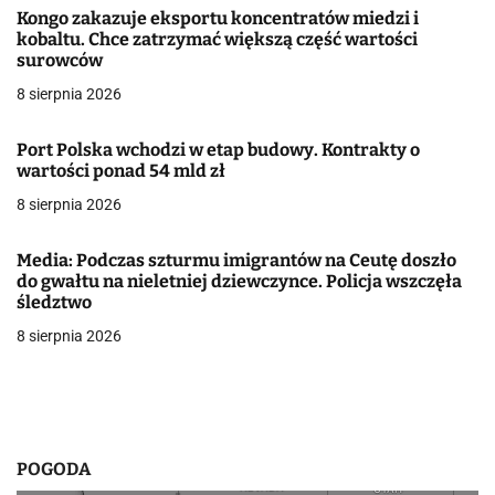
a
Kongo zakazuje eksportu koncentratów miedzi i
kobaltu. Chce zatrzymać większą część wartości
c
surowców
j
8 sierpnia 2026
a
Port Polska wchodzi w etap budowy. Kontrakty o
wartości ponad 54 mld zł
w
8 sierpnia 2026
p
i
Media: Podczas szturmu imigrantów na Ceutę doszło
do gwałtu na nieletniej dziewczynce. Policja wszczęła
s
śledztwo
8 sierpnia 2026
u
POGODA