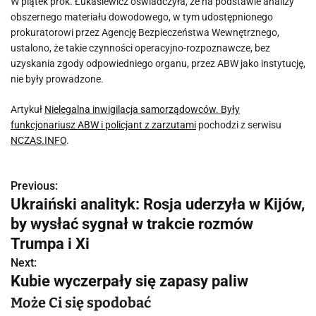
W piątek prok. Łukasiewicz oświadczyła, że na podstawie analizy
obszernego materiału dowodowego, w tym udostępnionego
prokuratorowi przez Agencję Bezpieczeństwa Wewnętrznego,
ustalono, że takie czynności operacyjno-rozpoznawcze, bez
uzyskania zgody odpowiedniego organu, przez ABW jako instytucję,
nie były prowadzone.
Artykuł
Nielegalna inwigilacja samorządowców. Były
funkcjonariusz ABW i policjant z zarzutami
pochodzi z serwisu
NCZAS.INFO
.
Previous:
N
Ukraiński analityk: Rosja uderzyła w Kijów,
a
by wysłać sygnał w trakcie rozmów
w
Trumpa i Xi
Next:
i
Kubie wyczerpały się zapasy paliw
g
Może Ci się spodobać