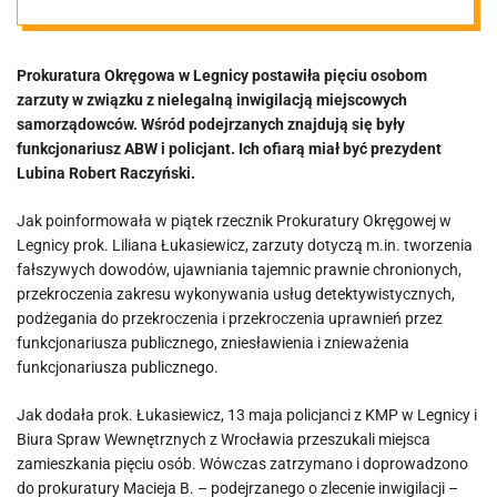
funkcjonariusz
Prokuratura Okręgowa w Legnicy postawiła pięciu osobom
ABW i policjant
zarzuty w związku z nielegalną inwigilacją miejscowych
samorządowców. Wśród podejrzanych znajdują się były
z zarzutami
funkcjonariusz ABW i policjant. Ich ofiarą miał być prezydent
Lubina Robert Raczyński.
Jak poinformowała w piątek rzecznik Prokuratury Okręgowej w
Legnicy prok. Liliana Łukasiewicz, zarzuty dotyczą m.in. tworzenia
fałszywych dowodów, ujawniania tajemnic prawnie chronionych,
przekroczenia zakresu wykonywania usług detektywistycznych,
podżegania do przekroczenia i przekroczenia uprawnień przez
funkcjonariusza publicznego, zniesławienia i znieważenia
funkcjonariusza publicznego.
Jak dodała prok. Łukasiewicz, 13 maja policjanci z KMP w Legnicy i
Biura Spraw Wewnętrznych z Wrocławia przeszukali miejsca
zamieszkania pięciu osób. Wówczas zatrzymano i doprowadzono
do prokuratury Macieja B. – podejrzanego o zlecenie inwigilacji –