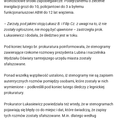
wolnościowe środki zapobiegawcze. Podejrzanemu o zlecenie
inwigilacji grozi do 10, policjantowi do 3 a byłemu
funkcjonariuszowi ABW do 12 lat więzienia.
–
Zarzuty, pod jakimi stoją Łukasz B. i Filip Cz. z uwagi na to, iż nie
zostały ogłoszone, nie mogą być ujawnione
– zastrzegła prok.
Łukasiewicz i dodała, że śledztwo jest w toku.
Pod koniec lutego br. prokuratura poinformowała, że stenogramy
zawierające rzekome rozmowy prezydenta Lubina i naczelnika
Wydziału Oświaty tamtejszego urzędu miasta zostały
sfałszowane.
Ponad wszelką wątpliwość ustalono, iż stenogramy nie są zapisem
autentycznych rozmów pomiędzy osobami, które zostały w nich
wymienione – podkreślili pod koniec lutego śledczy z legnickiej
prokuratury.
Prokurator Łukasiewicz powiedziała też wtedy, że w stenogramach
pojawiają się błędy co do miejsc i dat, które świadczą, że zapisy
tych rozmów zostały sfałszowane. M.in. dlatego według