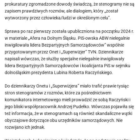
prokuratury zgromadzone dowody świadczą, że stenogramy nie są
zapisem prawdziwych rozmów, ale dialogiem, który „został
wytworzony przez człowieka/ludzi w określonym celu”.
Sprawa po raz pierwszy została upubliczniona na początku 2024 r.
w materiale „Afera na Dolnym Śląsku. PiS-owska ABW nielegalnie
inwigilowała lidera Bezpartyjnych Samorządowców” wspólnie
przygotowanym przez Onet i „Superwizjer” TVN. Dziennikarze
napisali wówczas, że służby specjalne nielegalnie inwigilowały
lidera Bezpartyjnych Samorządowców i koalicjanta PiS w sejmiku
dolnośląskim prezydenta Lubina Roberta Raczyńskiego.
Do dziennikarzy Onetu i „Superwizjera” miało trafić prawie tysiąc
stron stenogramów z rozmów, które za pośrednictwem
komunikatora internetowego mieli prowadzić ze sobą Raczyński i
jego bliski współpracownik Andrzej Pudełko. Wówczas pojawiła się
też informacja, że w stenogramach są również skandaliczne wątki
obyczajowe dotyczące obu urzędników samorządowych. Nie
rozwijano ich jednak.