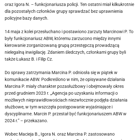
oraz Igora N. – funkcjonariusza policji. Ten ostatni miał kilkukrotnie
dla pozostałych członków grupy sprawdzać bez uprawnienia
policyjne bazy danych.
14 maja z kolei przesłuchano i postawiono zarzuty Marcinowi P. To
były funkcjonariusz ABW, któremu zarzucono między innymi
kierowanie zorganizowaną grupą przestępczą prowadzącą
nielegalną inwigilację. Zdaniem śledczych, członkami grupy byli
także Łukasz B. i Filip Cz.
Do sprawy zatrzymania Marcina P. odniosła się w piątek w
komunikacie ABW. Podkreślono w nim, że opisywane działania
Marcina P. miały charakter pozasłużbowy i obejmowały okres
przed grudniem 2023 r. „Agencja po uzyskaniu informacji o
możliwych nieprawidłowościach niezwłocznie podjęła działania
służbowe, w tym wszczęła postępowanie wyjaśniające i
dyscyplinarne. Marcin P. przestał być funkcjonariuszem ABW w
2024 r.” – przekazano.
Wobec Macieja B., Igora N. oraz Marcina P. zastosowano