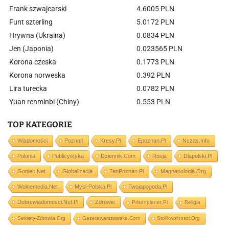
Frank szwajcarski
4.6005 PLN
Funt szterling
5.0172 PLN
Hrywna (Ukraina)
0.0834 PLN
Jen (Japonia)
0.023565 PLN
Korona czeska
0.1773 PLN
Korona norweska
0.392 PLN
Lira turecka
0.0782 PLN
Yuan renminbi (Chiny)
0.553 PLN
TOP KATEGORIE
Wiadomości
Poznań
Kresy.pl
Epoznan.pl
Nczas.info
Polonia
Publicystyka
Dziennik.com
Rosja
Dlapolski.pl
Goniec.net
Globalizacja
TenPoznan.pl
Magnapolonia.org
Wolnemedia.net
Mysl-Polska.pl
Twojapogoda.pl
Dobrewiadomosci.net.pl
Zdrowie
Prisonplanet.pl
Religia
Sekrety-Zdrowia.org
Gazetawarszawska.com
Stolikwolnosci.org