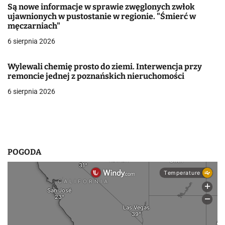
Są nowe informacje w sprawie zwęglonych zwłok
w
ujawnionych w pustostanie w regionie. "Śmierć w
męczarniach"
p
6 sierpnia 2026
i
Wylewali chemię prosto do ziemi. Interwencja przy
s
remoncie jednej z poznańskich nieruchomości
u
6 sierpnia 2026
POGODA