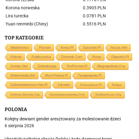
Korona norweska
0.3905 PLN
Lira turecka
0.0781 PLN
Yuan renminbi (Chiny)
0.5516 PLN
TOP KATEGORIE
Wiadomości
Poznań
Kresy.pl
Epoznan.pl
Nczas.info
Polonia
Publicystyka
Dziennik.com
Rosja
Dlapolski.pl
Goniec.net
Globalizacja
TenPoznan.pl
Magnapolonia.org
Wolnemedia.net
Mysl-Polska.pl
Twojapogoda.pl
Dobrewiadomosci.net.pl
Zdrowie
Prisonplanet.pl
Religia
Sekrety-Zdrowia.org
Gazetawarszawska.com
Stolikwolnosci.org
POLONIA
Kolejny dewiant gender aresztowany za molestowanie dzieci
6 sierpnia 2026