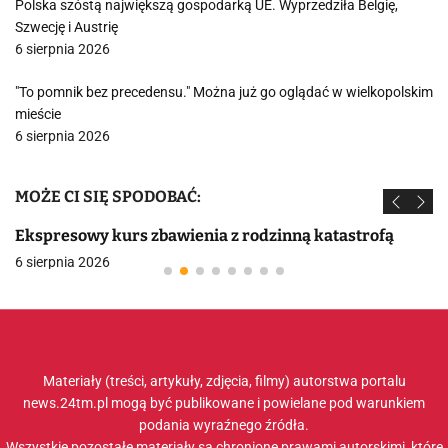
Polska szóstą największą gospodarką UE. Wyprzedziła Belgię,
Szwecję i Austrię
6 sierpnia 2026
"To pomnik bez precedensu." Można już go oglądać w wielkopolskim
mieście
6 sierpnia 2026
MOŻE CI SIĘ SPODOBAĆ:
Ekspresowy kurs zbawienia z rodzinną katastrofą
6 sierpnia 2026
Materiały (treści, artykuły, zdjęcia, filmy) autorstwa portalu
news.24tm.pl mogą być publikowane i powielane pod warunkiem
podania wyraźnego źródła.
Wszystkie pozostałe materiały są chronione prawami autorskimi, które