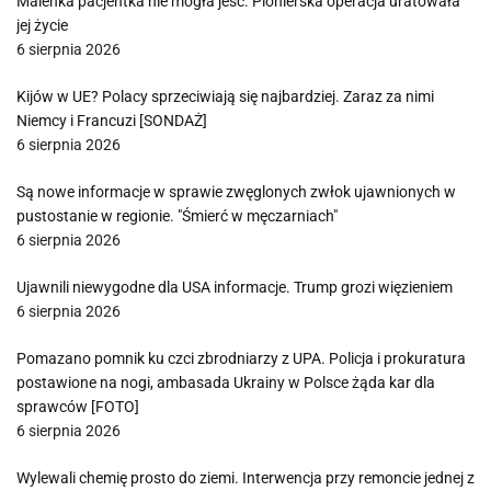
Maleńka pacjentka nie mogła jeść. Pionierska operacja uratowała
jej życie
6 sierpnia 2026
Kijów w UE? Polacy sprzeciwiają się najbardziej. Zaraz za nimi
Niemcy i Francuzi [SONDAŻ]
6 sierpnia 2026
Są nowe informacje w sprawie zwęglonych zwłok ujawnionych w
pustostanie w regionie. "Śmierć w męczarniach"
6 sierpnia 2026
Ujawnili niewygodne dla USA informacje. Trump grozi więzieniem
6 sierpnia 2026
Pomazano pomnik ku czci zbrodniarzy z UPA. Policja i prokuratura
postawione na nogi, ambasada Ukrainy w Polsce żąda kar dla
sprawców [FOTO]
6 sierpnia 2026
Wylewali chemię prosto do ziemi. Interwencja przy remoncie jednej z