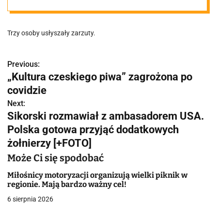
o miasta. Są
Trzy osoby usłyszały zarzuty.
zatrzymania
Previous:
N
„Kultura czeskiego piwa” zagrożona po
a
covidzie
w
Next:
Sikorski rozmawiał z ambasadorem USA.
i
Polska gotowa przyjąć dodatkowych
g
żołnierzy [+FOTO]
a
Może Ci się spodobać
c
Miłośnicy motoryzacji organizują wielki piknik w
regionie. Mają bardzo ważny cel!
j
6 sierpnia 2026
a