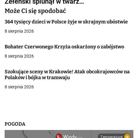
Zełeński splunął w twarz…
w
Może Ci się spodobać
i
364 tysięcy dzieci w Polsce żyje w skrajnym ubóstwie
g
8 sierpnia 2026
a
Bohater Czerwonego Krzyża oskarżony o zabójstwo
c
8 sierpnia 2026
j
a
Szokujące sceny w Krakowie! Atak obcokrajowców na
Polaków i bójka w tramwaju
w
8 sierpnia 2026
p
i
s
POGODA
u