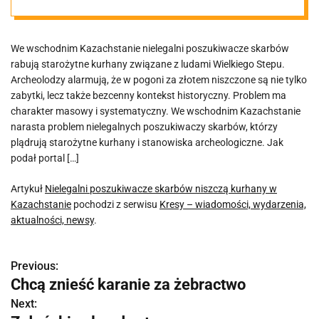
kurhany w
We wschodnim Kazachstanie nielegalni poszukiwacze skarbów
Kazachstanie
rabują starożytne kurhany związane z ludami Wielkiego Stepu.
Archeolodzy alarmują, że w pogoni za złotem niszczone są nie tylko
zabytki, lecz także bezcenny kontekst historyczny. Problem ma
charakter masowy i systematyczny. We wschodnim Kazachstanie
narasta problem nielegalnych poszukiwaczy skarbów, którzy
plądrują starożytne kurhany i stanowiska archeologiczne. Jak
podał portal […]
Artykuł
Nielegalni poszukiwacze skarbów niszczą kurhany w
Kazachstanie
pochodzi z serwisu
Kresy – wiadomości, wydarzenia,
aktualności, newsy
.
Previous:
N
Chcą znieść karanie za żebractwo
a
Next: