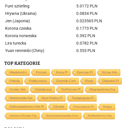
Funt szterling
5.0172 PLN
Hrywna (Ukraina)
0.0834 PLN
Jen (Japonia)
0.023565 PLN
Korona czeska
0.1773 PLN
Korona norweska
0.392 PLN
Lira turecka
0.0782 PLN
Yuan renminbi (Chiny)
0.553 PLN
TOP KATEGORIE
Wiadomości
Poznań
Kresy.pl
Epoznan.pl
Nczas.info
Polonia
Publicystyka
Dziennik.com
Rosja
Dlapolski.pl
Goniec.net
Globalizacja
TenPoznan.pl
Magnapolonia.org
Wolnemedia.net
Mysl-Polska.pl
Twojapogoda.pl
Dobrewiadomosci.net.pl
Zdrowie
Prisonplanet.pl
Religia
Sekrety-Zdrowia.org
Gazetawarszawska.com
Stolikwolnosci.org