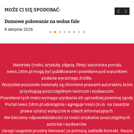
MOŻE CI SIĘ SPODOBAĆ:
Domowe polowanie na wolne fale
8 sierpnia 2026
Materiały (treści, artykuły, zdjęcia, filmy) autorstwa portalu
news.24tm.pl mogą być publikowane i powielane pod warunkiem
podania wyraźnego źródła.
Wszystkie pozostałe materiały są chronione prawami autorskimi, które
przysługują poszczególnym twórcom i wydawcom.
Powielanie tych treści wymaga uzyskania ich uprzedniej pisemnej zgody.
Portal news.24tm.pl udostępnia i agreguje treści (m.in. na zasadzie
prawa cytatu) wyłącznie w celach informacyjnych.
Nie bierzemy odpowiedzialności za treści artykułów poszczególnych
autorów i wydawców.
Uwagi i sugestie prosimy kierować za pomocą zakładki
kontakt
. Nasza