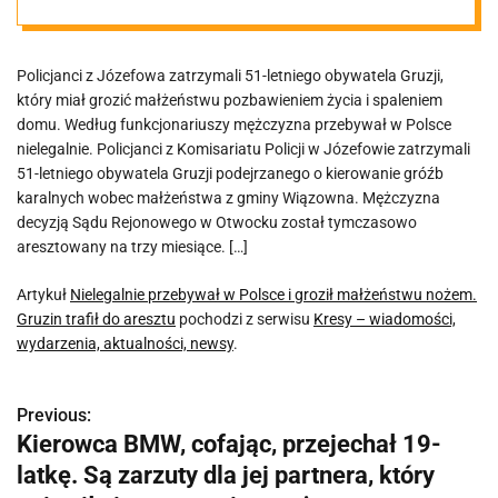
nożem. Gruzin
Policjanci z Józefowa zatrzymali 51-letniego obywatela Gruzji,
trafił do aresztu
który miał grozić małżeństwu pozbawieniem życia i spaleniem
domu. Według funkcjonariuszy mężczyzna przebywał w Polsce
nielegalnie. Policjanci z Komisariatu Policji w Józefowie zatrzymali
51-letniego obywatela Gruzji podejrzanego o kierowanie gróźb
karalnych wobec małżeństwa z gminy Wiązowna. Mężczyzna
decyzją Sądu Rejonowego w Otwocku został tymczasowo
aresztowany na trzy miesiące. […]
Artykuł
Nielegalnie przebywał w Polsce i groził małżeństwu nożem.
Gruzin trafił do aresztu
pochodzi z serwisu
Kresy – wiadomości,
wydarzenia, aktualności, newsy
.
Previous:
N
Kierowca BMW, cofając, przejechał 19-
a
latkę. Są zarzuty dla jej partnera, który