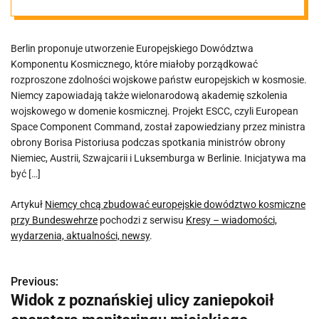
kosmiczne przy
Berlin proponuje utworzenie Europejskiego Dowództwa
Bundeswehrze
Komponentu Kosmicznego, które miałoby porządkować
rozproszone zdolności wojskowe państw europejskich w kosmosie.
Niemcy zapowiadają także wielonarodową akademię szkolenia
wojskowego w domenie kosmicznej. Projekt ESCC, czyli European
Space Component Command, został zapowiedziany przez ministra
obrony Borisa Pistoriusa podczas spotkania ministrów obrony
Niemiec, Austrii, Szwajcarii i Luksemburga w Berlinie. Inicjatywa ma
być […]
Artykuł
Niemcy chcą zbudować europejskie dowództwo kosmiczne
przy Bundeswehrze
pochodzi z serwisu
Kresy – wiadomości,
wydarzenia, aktualności, newsy
.
Previous:
N
Widok z poznańskiej ulicy zaniepokoił
a