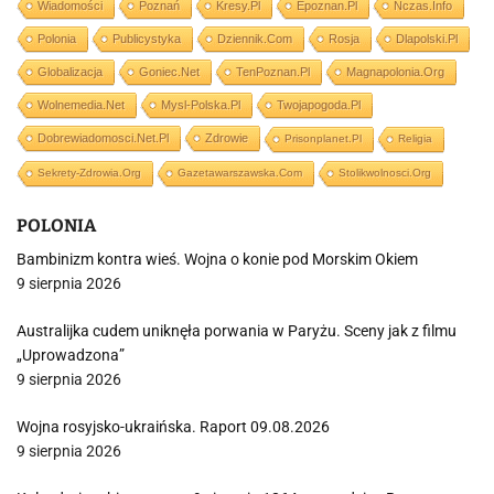
Wiadomości
Poznań
Kresy.pl
Epoznan.pl
Nczas.info
Polonia
Publicystyka
Dziennik.com
Rosja
Dlapolski.pl
Globalizacja
Goniec.net
TenPoznan.pl
Magnapolonia.org
Wolnemedia.net
Mysl-Polska.pl
Twojapogoda.pl
Dobrewiadomosci.net.pl
Zdrowie
Prisonplanet.pl
Religia
Sekrety-Zdrowia.org
Gazetawarszawska.com
Stolikwolnosci.org
POLONIA
Bambinizm kontra wieś. Wojna o konie pod Morskim Okiem
9 sierpnia 2026
Australijka cudem uniknęła porwania w Paryżu. Sceny jak z filmu
„Uprowadzona”
9 sierpnia 2026
Wojna rosyjsko-ukraińska. Raport 09.08.2026
9 sierpnia 2026