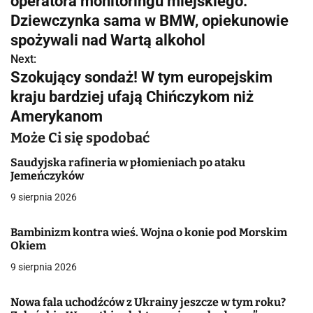
operatora monitoringu miejskiego.
w
Dziewczynka sama w BMW, opiekunowie
spożywali nad Wartą alkohol
i
Next:
g
Szokujący sondaż! W tym europejskim
kraju bardziej ufają Chińczykom niż
a
Amerykanom
c
Może Ci się spodobać
j
Saudyjska rafineria w płomieniach po ataku
Jemeńczyków
a
9 sierpnia 2026
w
p
Bambinizm kontra wieś. Wojna o konie pod Morskim
Okiem
i
9 sierpnia 2026
s
Nowa fala uchodźców z Ukrainy jeszcze w tym roku?
u