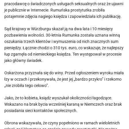
pracodawcę o świadczonych usługach seksualnych oraz że ujawni
je publicznie w Internecie. Rumuńska prostytutka zrobiła
potajemnie zdjęcia nagiego księdza i zapowiedziała ich publikację.
Sąd krajowy w Würzburgu skazał ją na dwa lata i 10 miesięcy
pozbawienia wolności. 30-letnia Rumunka została uznana winną
oszukania trzech klientów i wymuszenia od nich znacznych sum
pieniędzy. Łącznie chodzi o 310 tys. euro, co wskazuje, że najlepszy
łup zgarnęła od niemieckiego księdza. Ten występował w procesie
jako główny świadek.
Oskarżona przyznała się do winy. Przed ogłoszeniem wyroku miała
łzy w oczach i przekonywała, że jest jej „bardzo przykro” i rzekomo
„nie zrobiła tego celowo”.
Jako, że to kobieta, ksiądz wyszukał okoliczności łagodzące.
Wskazano na brak bycia wcześniej karaną w Niemczech oraz brak
posiadania sieci kontaktów społecznych.
Obrona wskazywała, że czyny popełniono w ramach wieloletnich