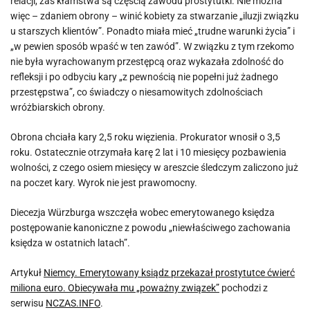
relacji, zaś kłamstwa są częścią zawodu prostytutki. Nie można
więc – zdaniem obrony – winić kobiety za stwarzanie „iluzji związku
u starszych klientów”. Ponadto miała mieć „trudne warunki życia” i
„w pewien sposób wpaść w ten zawód”. W związku z tym rzekomo
nie była wyrachowanym przestępcą oraz wykazała zdolność do
refleksji i po odbyciu kary „z pewnością nie popełni już żadnego
przestępstwa”, co świadczy o niesamowitych zdolnościach
wróżbiarskich obrony.
Obrona chciała kary 2,5 roku więzienia. Prokurator wnosił o 3,5
roku. Ostatecznie otrzymała karę 2 lat i 10 miesięcy pozbawienia
wolności, z czego osiem miesięcy w areszcie śledczym zaliczono już
na poczet kary. Wyrok nie jest prawomocny.
Diecezja Würzburga wszczęła wobec emerytowanego księdza
postępowanie kanoniczne z powodu „niewłaściwego zachowania
księdza w ostatnich latach”.
Artykuł
Niemcy. Emerytowany ksiądz przekazał prostytutce ćwierć
miliona euro. Obiecywała mu „poważny związek”
pochodzi z
serwisu
NCZAS.INFO
.