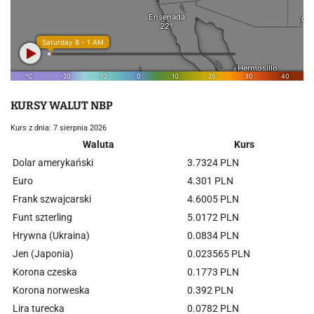
KURSY WALUT NBP
Kurs z dnia: 7 sierpnia 2026
Waluta
Kurs
Dolar amerykański
3.7324 PLN
Euro
4.301 PLN
Frank szwajcarski
4.6005 PLN
Funt szterling
5.0172 PLN
Hrywna (Ukraina)
0.0834 PLN
Jen (Japonia)
0.023565 PLN
Korona czeska
0.1773 PLN
Korona norweska
0.392 PLN
Lira turecka
0.0782 PLN