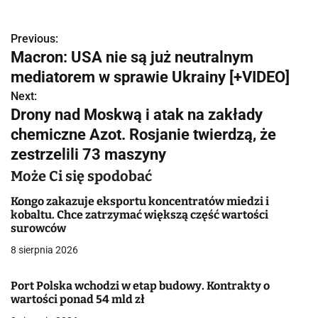
Previous:
N
Macron: USA nie są już neutralnym
a
mediatorem w sprawie Ukrainy [+VIDEO]
w
Next:
Drony nad Moskwą i atak na zakłady
i
chemiczne Azot. Rosjanie twierdzą, że
g
zestrzelili 73 maszyny
a
Może Ci się spodobać
c
Kongo zakazuje eksportu koncentratów miedzi i
kobaltu. Chce zatrzymać większą część wartości
j
surowców
8 sierpnia 2026
a
w
Port Polska wchodzi w etap budowy. Kontrakty o
wartości ponad 54 mld zł
p