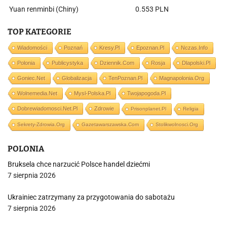
Yuan renminbi (Chiny)
0.553 PLN
TOP KATEGORIE
Wiadomości
Poznań
Kresy.pl
Epoznan.pl
Nczas.info
Polonia
Publicystyka
Dziennik.com
Rosja
Dlapolski.pl
Goniec.net
Globalizacja
TenPoznan.pl
Magnapolonia.org
Wolnemedia.net
Mysl-Polska.pl
Twojapogoda.pl
Dobrewiadomosci.net.pl
Zdrowie
Prisonplanet.pl
Religia
Sekrety-Zdrowia.org
Gazetawarszawska.com
Stolikwolnosci.org
POLONIA
Bruksela chce narzucić Polsce handel dziećmi
7 sierpnia 2026
Ukrainiec zatrzymany za przygotowania do sabotażu
7 sierpnia 2026