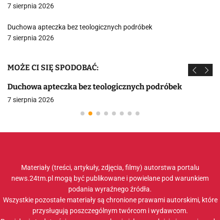
7 sierpnia 2026
Duchowa apteczka bez teologicznych podróbek
7 sierpnia 2026
MOŻE CI SIĘ SPODOBAĆ:
Duchowa apteczka bez teologicznych podróbek
7 sierpnia 2026
Materiały (treści, artykuły, zdjęcia, filmy) autorstwa portalu
news.24tm.pl mogą być publikowane i powielane pod warunkiem
podania wyraźnego źródła.
Wszystkie pozostałe materiały są chronione prawami autorskimi, które
przysługują poszczególnym twórcom i wydawcom.