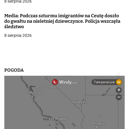
8 sierpnia 2026
i
Media: Podczas szturmu imigrantów na Ceutę doszło
s
do gwałtu na nieletniej dziewczynce. Policja wszczęła
śledztwo
u
8 sierpnia 2026
POGODA