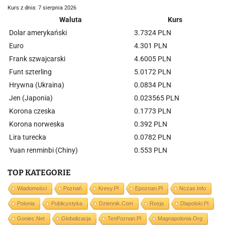
Kurs z dnia: 7 sierpnia 2026
Waluta
Kurs
Dolar amerykański
3.7324 PLN
Euro
4.301 PLN
Frank szwajcarski
4.6005 PLN
Funt szterling
5.0172 PLN
Hrywna (Ukraina)
0.0834 PLN
Jen (Japonia)
0.023565 PLN
Korona czeska
0.1773 PLN
Korona norweska
0.392 PLN
Lira turecka
0.0782 PLN
Yuan renminbi (Chiny)
0.553 PLN
TOP KATEGORIE
Wiadomości
Poznań
Kresy.pl
Epoznan.pl
Nczas.info
Polonia
Publicystyka
Dziennik.com
Rosja
Dlapolski.pl
Goniec.net
Globalizacja
TenPoznan.pl
Magnapolonia.org