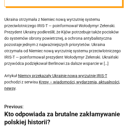
T
Ukraina otrzymała z Niemiec nową wyrzutnię systemu
przeciwlotniczego IRIS-T — poinformował Wołodymyr Zełenski.
Prezydent Ukrainy podkreślił, że Kijów potrzebuje także pocisków
do systemów obrony powietrznej, a ochrona antybalistyczna
pozostaje jednym z najważniejszych priorytetów. Ukraina
otrzymała od Niemiec nową wyrzutnię systemu przeciwlotniczego
IRIS-T — poinformował prezydent Wołodymyr Zełenski. Ukraiński
przywódca podziękował Berlinowi za dalsze wsparcie w […]
Artykuł
Niemcy przekazały Ukrainie nową wyrzutnię IRIS-T
pochodzi z serwisu
Kresy – wiadomości, wydarzenia, aktualności,
newsy
.
Previous:
N
Kto odpowiada za brutalne zakłamywanie
a
polskiej historii?