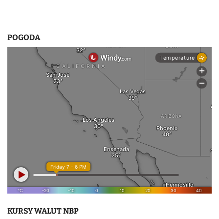
POGODA
KURSY WALUT NBP