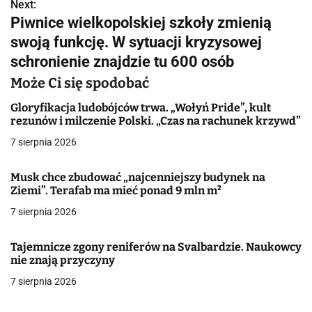
w
Next:
Piwnice wielkopolskiej szkoły zmienią
i
swoją funkcję. W sytuacji kryzysowej
g
schronienie znajdzie tu 600 osób
a
Może Ci się spodobać
c
Gloryfikacja ludobójców trwa. „Wołyń Pride”, kult
rezunów i milczenie Polski. „Czas na rachunek krzywd”
j
7 sierpnia 2026
a
Musk chce zbudować „najcenniejszy budynek na
w
Ziemi”. Terafab ma mieć ponad 9 mln m²
7 sierpnia 2026
p
i
Tajemnicze zgony reniferów na Svalbardzie. Naukowcy
nie znają przyczyny
s
7 sierpnia 2026
u