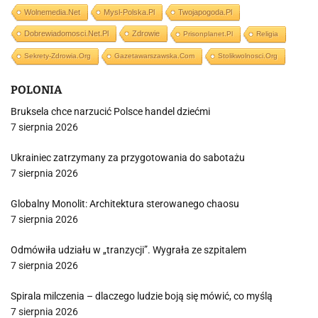
Wolnemedia.net
Mysl-Polska.pl
Twojapogoda.pl
Dobrewiadomosci.net.pl
Zdrowie
Prisonplanet.pl
Religia
Sekrety-Zdrowia.org
Gazetawarszawska.com
Stolikwolnosci.org
POLONIA
Bruksela chce narzucić Polsce handel dziećmi
7 sierpnia 2026
Ukrainiec zatrzymany za przygotowania do sabotażu
7 sierpnia 2026
Globalny Monolit: Architektura sterowanego chaosu
7 sierpnia 2026
Odmówiła udziału w „tranzycji”. Wygrała ze szpitalem
7 sierpnia 2026
Spirala milczenia – dlaczego ludzie boją się mówić, co myślą
7 sierpnia 2026