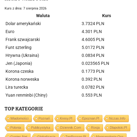
Kurs z dnia: 7 sierpnia 2026
Waluta
Kurs
Dolar amerykański
3.7324 PLN
Euro
4.301 PLN
Frank szwajcarski
4.6005 PLN
Funt szterling
5.0172 PLN
Hrywna (Ukraina)
0.0834 PLN
Jen (Japonia)
0.023565 PLN
Korona czeska
0.1773 PLN
Korona norweska
0.392 PLN
Lira turecka
0.0782 PLN
Yuan renminbi (Chiny)
0.553 PLN
TOP KATEGORIE
Wiadomości
Poznań
Kresy.pl
Epoznan.pl
Nczas.info
Polonia
Publicystyka
Dziennik.com
Rosja
Dlapolski.pl
Goniec.net
Globalizacja
TenPoznan.pl
Magnapolonia.org