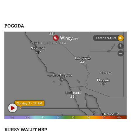
POGODA
KURSY WALUT NBP