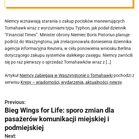
Niemcy wznawiają starania o zakup pocisków manewrujących
Tomahawk wraz z wyrzutniami typu Typhon, jak podał dziennik
“Financial Times”. Minister obrony Niemiec Boris Pistorius planuje
podróż do Waszyngtonu, jak zrelacjonowała doniesienia dziennika
agencja informacyjna Reutera, w celu ponowienia wniosku Berlina
dotyczącego zakupu systemów dalekiego zasięgu. Niemcy zwrócili
się po raz pierwszy o sprzedaż Tomahawków wraz z […]
Artykuł
Niemcy zabiegają w Waszyngtonie o Tomahawki
pochodzi z
serwisu
Kresy – wiadomości, wydarzenia, aktualności, newsy
.
Previous:
N
Bieg Wings for Life: sporo zmian dla
a
pasażerów komunikacji miejskiej i
w
podmiejskiej
Next: