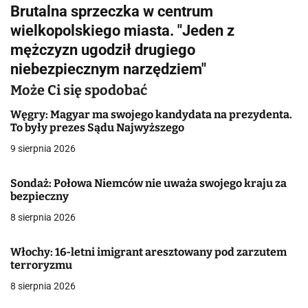
i
Brutalna sprzeczka w centrum
g
wielkopolskiego miasta. "Jeden z
mężczyzn ugodził drugiego
a
niebezpiecznym narzędziem"
c
Może Ci się spodobać
j
Węgry: Magyar ma swojego kandydata na prezydenta.
To były prezes Sądu Najwyższego
a
9 sierpnia 2026
w
p
Sondaż: Połowa Niemców nie uważa swojego kraju za
bezpieczny
i
8 sierpnia 2026
s
Włochy: 16-letni imigrant aresztowany pod zarzutem
u
terroryzmu
8 sierpnia 2026