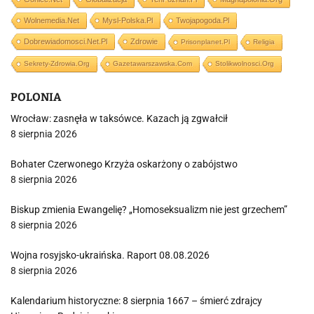
Wolnemedia.net
Mysl-Polska.pl
Twojapogoda.pl
Dobrewiadomosci.net.pl
Zdrowie
Prisonplanet.pl
Religia
Sekrety-Zdrowia.org
Gazetawarszawska.com
Stolikwolnosci.org
POLONIA
Wrocław: zasnęła w taksówce. Kazach ją zgwałcił
8 sierpnia 2026
Bohater Czerwonego Krzyża oskarżony o zabójstwo
8 sierpnia 2026
Biskup zmienia Ewangelię? „Homoseksualizm nie jest grzechem”
8 sierpnia 2026
Wojna rosyjsko-ukraińska. Raport 08.08.2026
8 sierpnia 2026
Kalendarium historyczne: 8 sierpnia 1667 – śmierć zdrajcy