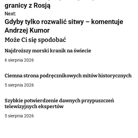
a
granicy z Rosją
w
Next:
Gdyby tylko rozwalić sitwy – komentuje
i
Andrzej Kumor
g
Może Ci się spodobać
a
Najdroższy morski kranik na świecie
c
6 sierpnia 2026
j
Ciemna strona podręcznikowych mitów historycznych
a
5 sierpnia 2026
w
Szybkie potwierdzenie dawnych przypuszczeń
p
telewizyjnych ekspertów
5 sierpnia 2026
i
s