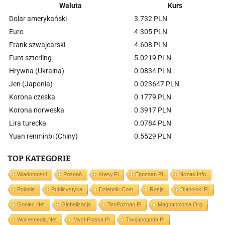
Waluta
Kurs
Dolar amerykański
3.732 PLN
Euro
4.305 PLN
Frank szwajcarski
4.608 PLN
Funt szterling
5.0219 PLN
Hrywna (Ukraina)
0.0834 PLN
Jen (Japonia)
0.023647 PLN
Korona czeska
0.1779 PLN
Korona norweska
0.3917 PLN
Lira turecka
0.0784 PLN
Yuan renminbi (Chiny)
0.5529 PLN
TOP KATEGORIE
Wiadomości
Poznań
Kresy.pl
Epoznan.pl
Nczas.info
Polonia
Publicystyka
Dziennik.com
Rosja
Dlapolski.pl
Goniec.net
Globalizacja
TenPoznan.pl
Magnapolonia.org
Wolnemedia.net
Mysl-Polska.pl
Twojapogoda.pl