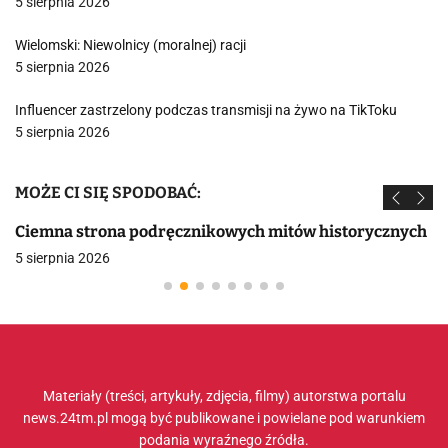
5 sierpnia 2026
Wielomski: Niewolnicy (moralnej) racji
5 sierpnia 2026
Influencer zastrzelony podczas transmisji na żywo na TikToku
5 sierpnia 2026
MOŻE CI SIĘ SPODOBAĆ:
Ciemna strona podręcznikowych mitów historycznych
5 sierpnia 2026
Materiały (treści, artykuły, zdjęcia, filmy) autorstwa portalu
news.24tm.pl mogą być publikowane i powielane pod warunkiem
podania wyraźnego źródła.