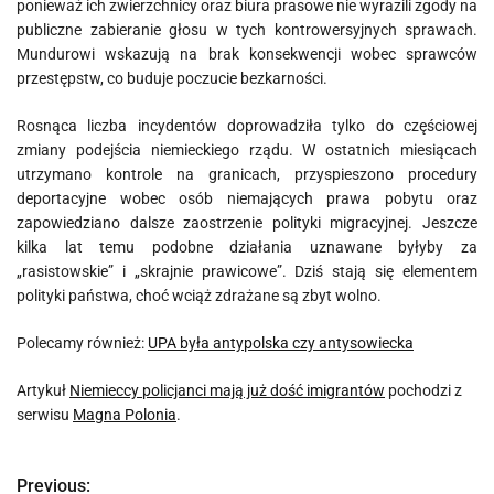
ponieważ ich zwierzchnicy oraz biura prasowe nie wyrazili zgody na
publiczne zabieranie głosu w tych kontrowersyjnych sprawach.
Mundurowi wskazują na brak konsekwencji wobec sprawców
przestępstw, co buduje poczucie bezkarności.
Rosnąca liczba incydentów doprowadziła tylko do częściowej
zmiany podejścia niemieckiego rządu. W ostatnich miesiącach
utrzymano kontrole na granicach, przyspieszono procedury
deportacyjne wobec osób niemających prawa pobytu oraz
zapowiedziano dalsze zaostrzenie polityki migracyjnej. Jeszcze
kilka lat temu podobne działania uznawane byłyby za
„rasistowskie” i „skrajnie prawicowe”. Dziś stają się elementem
polityki państwa, choć wciąż zdrażane są zbyt wolno.
Polecamy również:
UPA była antypolska czy antysowiecka
Artykuł
Niemieccy policjanci mają już dość imigrantów
pochodzi z
serwisu
Magna Polonia
.
Previous:
N