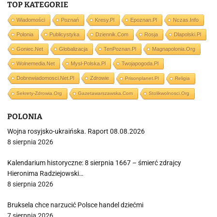
TOP KATEGORIE
Wiadomości
Poznań
Kresy.pl
Epoznan.pl
Nczas.info
Polonia
Publicystyka
Dziennik.com
Rosja
Dlapolski.pl
Goniec.net
Globalizacja
TenPoznan.pl
Magnapolonia.org
Wolnemedia.net
Mysl-Polska.pl
Twojapogoda.pl
Dobrewiadomosci.net.pl
Zdrowie
Prisonplanet.pl
Religia
Sekrety-Zdrowia.org
Gazetawarszawska.com
Stolikwolnosci.org
POLONIA
Wojna rosyjsko-ukraińska. Raport 08.08.2026
8 sierpnia 2026
Kalendarium historyczne: 8 sierpnia 1667 – śmierć zdrajcy
Hieronima Radziejowski…
8 sierpnia 2026
Bruksela chce narzucić Polsce handel dziećmi
7 sierpnia 2026