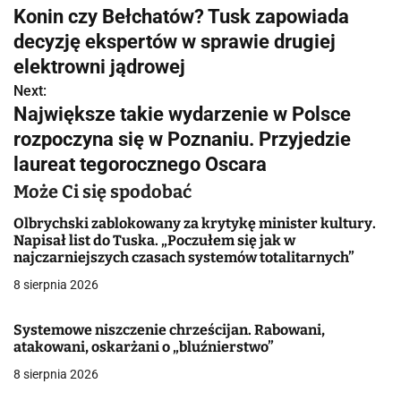
Konin czy Bełchatów? Tusk zapowiada
a
decyzję ekspertów w sprawie drugiej
w
elektrowni jądrowej
Next:
i
Największe takie wydarzenie w Polsce
g
rozpoczyna się w Poznaniu. Przyjedzie
laureat tegorocznego Oscara
a
Może Ci się spodobać
c
Olbrychski zablokowany za krytykę minister kultury.
j
Napisał list do Tuska. „Poczułem się jak w
najczarniejszych czasach systemów totalitarnych”
a
8 sierpnia 2026
w
Systemowe niszczenie chrześcijan. Rabowani,
p
atakowani, oskarżani o „bluźnierstwo”
i
8 sierpnia 2026