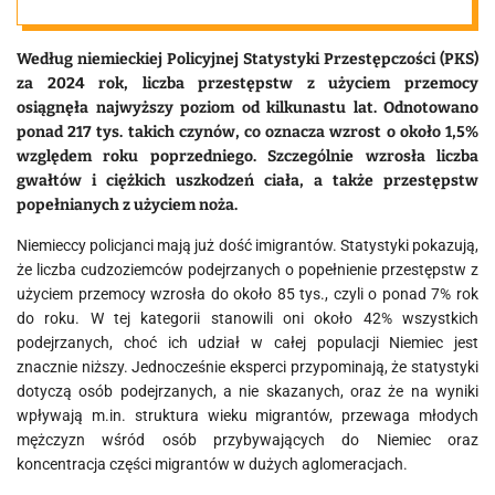
Według niemieckiej Policyjnej Statystyki Przestępczości (PKS)
za 2024 rok, liczba przestępstw z użyciem przemocy
osiągnęła najwyższy poziom od kilkunastu lat. Odnotowano
ponad 217 tys. takich czynów, co oznacza wzrost o około 1,5%
względem roku poprzedniego. Szczególnie wzrosła liczba
gwałtów i ciężkich uszkodzeń ciała, a także przestępstw
popełnianych z użyciem noża.
Niemieccy policjanci mają już dość imigrantów. Statystyki pokazują,
że liczba cudzoziemców podejrzanych o popełnienie przestępstw z
użyciem przemocy wzrosła do około 85 tys., czyli o ponad 7% rok
do roku. W tej kategorii stanowili oni około 42% wszystkich
podejrzanych, choć ich udział w całej populacji Niemiec jest
znacznie niższy. Jednocześnie eksperci przypominają, że statystyki
dotyczą osób podejrzanych, a nie skazanych, oraz że na wyniki
wpływają m.in. struktura wieku migrantów, przewaga młodych
mężczyzn wśród osób przybywających do Niemiec oraz
koncentracja części migrantów w dużych aglomeracjach.