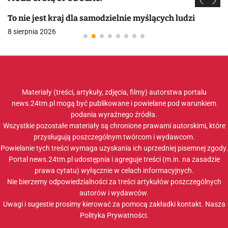
To nie jest kraj dla samodzielnie myślących ludzi
8 sierpnia 2026
Materiały (treści, artykuły, zdjęcia, filmy) autorstwa portalu
news.24tm.pl mogą być publikowane i powielane pod warunkiem
podania wyraźnego źródła.
Wszystkie pozostałe materiały są chronione prawami autorskimi, które
przysługują poszczególnym twórcom i wydawcom.
Powielanie tych treści wymaga uzyskania ich uprzedniej pisemnej zgody.
Portal news.24tm.pl udostępnia i agreguje treści (m.in. na zasadzie
prawa cytatu) wyłącznie w celach informacyjnych.
Nie bierzemy odpowiedzialności za treści artykułów poszczególnych
autorów i wydawców.
Uwagi i sugestie prosimy kierować za pomocą zakładki
kontakt
. Nasza
Polityka Prywatności
.