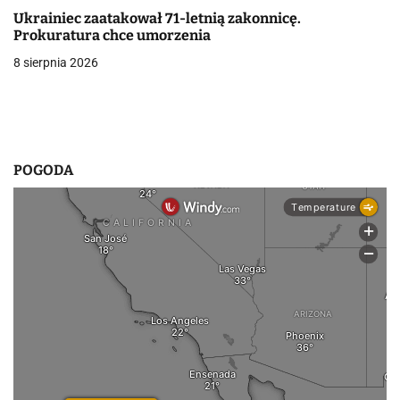
s
Ukrainiec zaatakował 71-letnią zakonnicę.
u
Prokuratura chce umorzenia
8 sierpnia 2026
POGODA