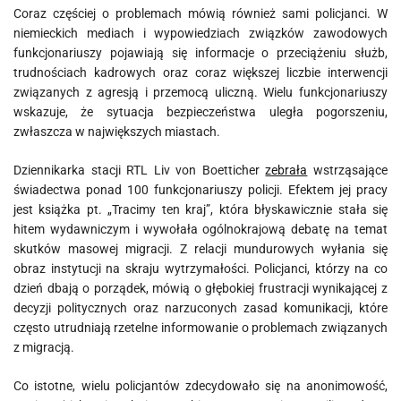
Coraz częściej o problemach mówią również sami policjanci. W
niemieckich mediach i wypowiedziach związków zawodowych
funkcjonariuszy pojawiają się informacje o przeciążeniu służb,
trudnościach kadrowych oraz coraz większej liczbie interwencji
związanych z agresją i przemocą uliczną. Wielu funkcjonariuszy
wskazuje, że sytuacja bezpieczeństwa uległa pogorszeniu,
zwłaszcza w największych miastach.
Dziennikarka stacji RTL Liv von Boetticher
zebrała
wstrząsające
świadectwa ponad 100 funkcjonariuszy policji. Efektem jej pracy
jest książka pt. „Tracimy ten kraj”, która błyskawicznie stała się
hitem wydawniczym i wywołała ogólnokrajową debatę na temat
skutków masowej migracji. Z relacji mundurowych wyłania się
obraz instytucji na skraju wytrzymałości. Policjanci, którzy na co
dzień dbają o porządek, mówią o głębokiej frustracji wynikającej z
decyzji politycznych oraz narzuconych zasad komunikacji, które
często utrudniają rzetelne informowanie o problemach związanych
z migracją.
Co istotne, wielu policjantów zdecydowało się na anonimowość,