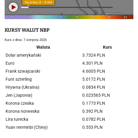
KURSY WALUT NBP
Kurs z dnia: 7 sierpnia 2026
Waluta
Kurs
Dolar amerykański
3.7324 PLN
Euro
4.301 PLN
Frank szwajcarski
4.6005 PLN
Funt szterling
5.0172 PLN
Hrywna (Ukraina)
0.0834 PLN
Jen (Japonia)
0.023565 PLN
Korona czeska
0.1773 PLN
Korona norweska
0.392 PLN
Lira turecka
0.0782 PLN
Yuan renminbi (Chiny)
0.553 PLN