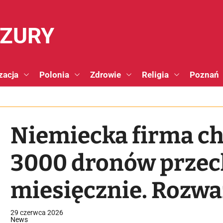
NZURY
zacja
Polonia
Zdrowie
Religia
Poznań
Niemiecka firma c
3000 dronów prze
miesięcznie. Rozwa
Polsce
29 czerwca 2026
News