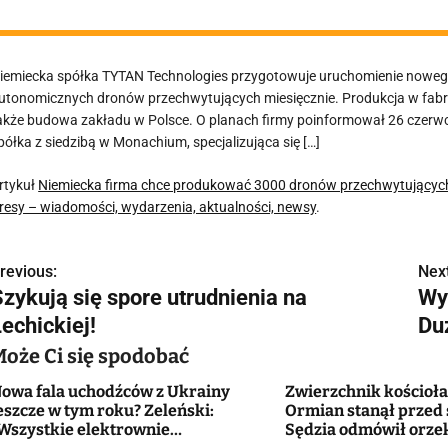
iemiecka spółka TYTAN Technologies przygotowuje uruchomienie noweg
utonomicznych dronów przechwytujących miesięcznie. Produkcja w fabr
akże budowa zakładu w Polsce. O planach firmy poinformował 26 czerwc
półka z siedzibą w Monachium, specjalizująca się […]
rtykuł
Niemiecka firma chce produkować 3000 dronów przechwytujących
resy – wiadomości, wydarzenia, aktualności, newsy
.
revious:
Next
N
Szykują się spore utrudnienia na
Wy
a
echickiej!
Du
w
Może Ci się spodobać
owa fala uchodźców z Ukrainy
Zwierzchnik kościoł
eszcze w tym roku? Zeleński:
Ormian stanął przed
g
Wszystkie elektrownie
Sędzia odmówił orze