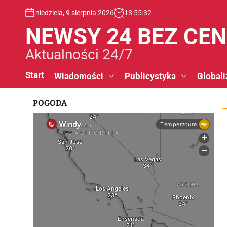
S
niedziela, 9 sierpnia 2026
13
:
55
:
33
k
i
NEWSY 24 BEZ CE
p
t
Aktualności 24/7
o
c
Start
Wiadomości
Publicystyka
Globali
o
n
POGODA
t
e
n
t