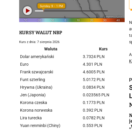
N
a
KURSY WALUT NBP
t
s
Kurs z dnia: 7 sierpnia 2026
Waluta
Kurs
A
Dolar amerykański
3.7324 PLN
K
Euro
4.301 PLN
Frank szwajcarski
4.6005 PLN
Funt szterling
5.0172 PLN
P
Hrywna (Ukraina)
0.0834 PLN
L
Jen (Japonia)
0.023565 PLN
Korona czeska
0.1773 PLN
Korona norweska
0.392 PLN
i
N
Lira turecka
0.0782 PLN
j
Yuan renminbi (Chiny)
0.553 PLN
„