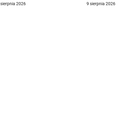
szkodzone”
 sierpnia 2026
9 sierpnia 2026
a
c
a
w
p
s
u