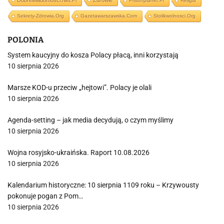
Dobrewiadomosci.net.pl
Zdrowie
Prisonplanet.pl
Religia
Sekrety-Zdrowia.org
Gazetawarszawska.com
Stolikwolnosci.org
POLONIA
System kaucyjny do kosza Polacy płacą, inni korzystają
10 sierpnia 2026
Marsze KOD-u przeciw „hejtowi”. Polacy je olali
10 sierpnia 2026
Agenda-setting – jak media decydują, o czym myślimy
10 sierpnia 2026
Wojna rosyjsko-ukraińska. Raport 10.08.2026
10 sierpnia 2026
Kalendarium historyczne: 10 sierpnia 1109 roku – Krzywousty
pokonuje pogan z Pom…
10 sierpnia 2026