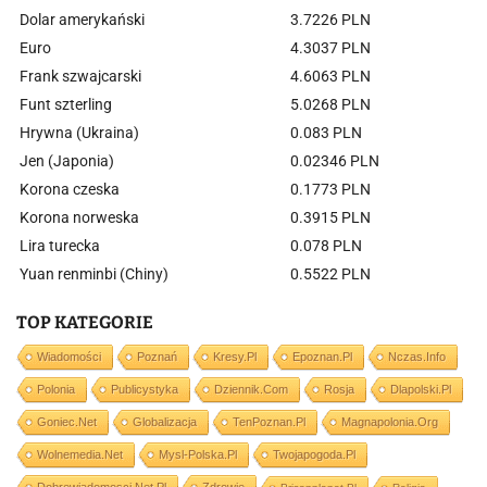
Dolar amerykański
3.7226 PLN
Euro
4.3037 PLN
Frank szwajcarski
4.6063 PLN
Funt szterling
5.0268 PLN
Hrywna (Ukraina)
0.083 PLN
Jen (Japonia)
0.02346 PLN
Korona czeska
0.1773 PLN
Korona norweska
0.3915 PLN
Lira turecka
0.078 PLN
Yuan renminbi (Chiny)
0.5522 PLN
TOP KATEGORIE
Wiadomości
Poznań
Kresy.pl
Epoznan.pl
Nczas.info
Polonia
Publicystyka
Dziennik.com
Rosja
Dlapolski.pl
Goniec.net
Globalizacja
TenPoznan.pl
Magnapolonia.org
Wolnemedia.net
Mysl-Polska.pl
Twojapogoda.pl