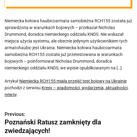
Ukrainie
Niemiecka kołowa haubicoarmata samobieżna RCH155 została już
sprawdzona w warunkach bojowych – przekazał Nicholas
Drummond, doradca niemieckiego oddziału KNDS. Nie wskazał
miejsca użycia systemu, ale obecnie jedynym użytkownikiem tych
armatohaubic jest Ukraina. Niemiecka kołowa haubicoarmata
samobieżna RCH155 została już przetestowana w warunkach
bojowych – poinformował Nicholas Drummond, doradca
niemieckiego oddziału KNDS, we wpisie opublikowanym na […]
Artykuł
Niemiecka RCH155 miała przejść test bojowy na Ukrainie
pochodzi z serwisu
Kresy – wiadomości, wydarzenia, aktualności,
newsy
.
Previous:
N
Poznański Ratusz zamknięty dla
a
zwiedzających!