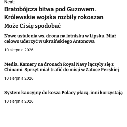
w
Next:
Bratobójcza bitwa pod Guzowem.
i
Królewskie wojska rozbiły rokoszan
g
Może Ci się spodobać
a
Nowe ustalenia ws. drona na lotnisku w Lipsku. Miał
celowo uderzyć w ukraińskiego Antonowa
c
10 sierpnia 2026
j
Media: Kamery na dronach Royal Navy łączyły się z
a
Chinami. Sprzęt miał trafić do misji w Zatoce Perskiej
w
10 sierpnia 2026
p
System kaucyjny do kosza Polacy płacą, inni korzystają
i
10 sierpnia 2026
s
u