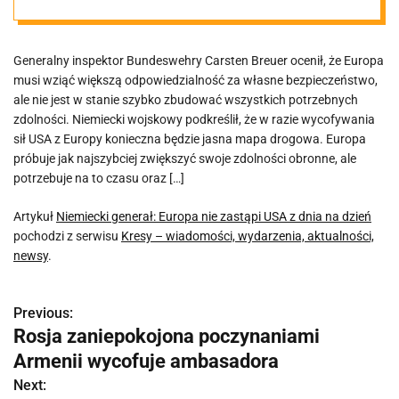
Generalny inspektor Bundeswehry Carsten Breuer ocenił, że Europa
musi wziąć większą odpowiedzialność za własne bezpieczeństwo,
ale nie jest w stanie szybko zbudować wszystkich potrzebnych
zdolności. Niemiecki wojskowy podkreślił, że w razie wycofywania
sił USA z Europy konieczna będzie jasna mapa drogowa. Europa
próbuje jak najszybciej zwiększyć swoje zdolności obronne, ale
potrzebuje na to czasu oraz […]
Artykuł
Niemiecki generał: Europa nie zastąpi USA z dnia na dzień
pochodzi z serwisu
Kresy – wiadomości, wydarzenia, aktualności,
newsy
.
Previous:
N
Rosja zaniepokojona poczynaniami
a
Armenii wycofuje ambasadora
w
Next: