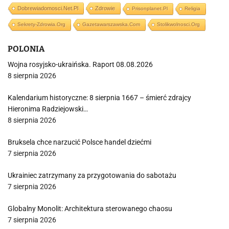
Dobrewiadomosci.net.pl
Zdrowie
Prisonplanet.pl
Religia
Sekrety-Zdrowia.org
Gazetawarszawska.com
Stolikwolnosci.org
POLONIA
Wojna rosyjsko-ukraińska. Raport 08.08.2026
8 sierpnia 2026
Kalendarium historyczne: 8 sierpnia 1667 – śmierć zdrajcy
Hieronima Radziejowski…
8 sierpnia 2026
Bruksela chce narzucić Polsce handel dziećmi
7 sierpnia 2026
Ukrainiec zatrzymany za przygotowania do sabotażu
7 sierpnia 2026
Globalny Monolit: Architektura sterowanego chaosu
7 sierpnia 2026