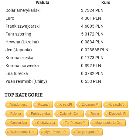
Waluta
Kurs
Dolar amerykański
3.7324 PLN
Euro
4.301 PLN
Frank szwajcarski
4.6005 PLN
Funt szterling
5.0172 PLN
Hrywna (Ukraina)
0.0834 PLN
Jen (Japonia)
0.023565 PLN
Korona czeska
0.1773 PLN
Korona norweska
0.392 PLN
Lira turecka
0.0782 PLN
Yuan renminbi (Chiny)
0.553 PLN
TOP KATEGORIE
Wiadomości
Poznań
Kresy.pl
Epoznan.pl
Nczas.info
Polonia
Publicystyka
Dziennik.com
Rosja
Dlapolski.pl
Goniec.net
Globalizacja
TenPoznan.pl
Magnapolonia.org
Wolnemedia.net
Mysl-Polska.pl
Twojapogoda.pl