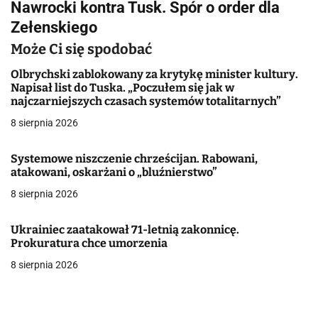
Nawrocki kontra Tusk. Spór o order dla
i
Zełenskiego
g
Może Ci się spodobać
a
Olbrychski zablokowany za krytykę minister kultury.
Napisał list do Tuska. „Poczułem się jak w
c
najczarniejszych czasach systemów totalitarnych”
j
8 sierpnia 2026
a
Systemowe niszczenie chrześcijan. Rabowani,
atakowani, oskarżani o „bluźnierstwo”
w
8 sierpnia 2026
p
i
Ukrainiec zaatakował 71-letnią zakonnicę.
Prokuratura chce umorzenia
s
8 sierpnia 2026
u