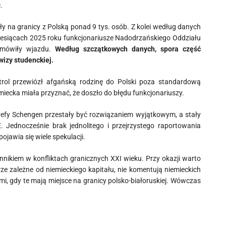
.
y na granicy z Polską ponad 9 tys. osób. Z kolei według danych
iesiącach 2025 roku funkcjonariusze Nadodrzańskiego Oddziału
odmówiły wjazdu.
Według szczątkowych danych, spora część
wizy studenckiej.
trol przewiózł afgańską rodzinę do Polski poza standardową
miecka miała przyznać, że doszło do błędu funkcjonariuszy.
refy Schengen przestały być rozwiązaniem wyjątkowym, a stały
. Jednocześnie brak jednolitego i przejrzystego raportowania
jawia się wiele spekulacji.
nikiem w konfliktach granicznych XXI wieku. Przy okazji warto
 zależne od niemieckiego kapitału, nie komentują niemieckich
, gdy te mają miejsce na granicy polsko-białoruskiej. Wówczas