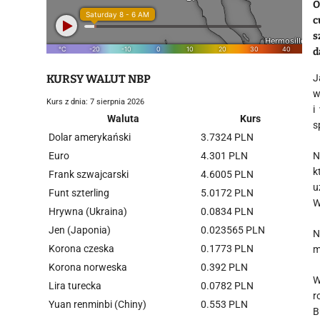
O
c
s
d
KURSY WALUT NBP
J
w
Kurs z dnia: 7 sierpnia 2026
i
Waluta
Kurs
s
Dolar amerykański
3.7324 PLN
Euro
4.301 PLN
N
k
Frank szwajcarski
4.6005 PLN
u
Funt szterling
5.0172 PLN
W
Hrywna (Ukraina)
0.0834 PLN
Jen (Japonia)
0.023565 PLN
N
Korona czeska
0.1773 PLN
m
Korona norweska
0.392 PLN
W
Lira turecka
0.0782 PLN
r
Yuan renminbi (Chiny)
0.553 PLN
B