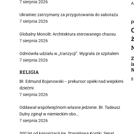
7 sierpnia 2026
A
Ukrainiec zatrzymany za przygotowania do sabotażu
7 sierpnia 2026
P
Globalny Monolit: Architektura sterowanego chaosu
7 sierpnia 2026
Odmówiła udziału w „tranzycji”. Wygrała ze szpitalem
i
Z
7 sierpnia 2026
i
N
RELIGIA
D
8
Bł. Edmund Bojanowski – prekursor opieki nad wiejskimi
dziećmi
7 sierpnia 2026
j
Oddawał współwięźniom własne jedzenie. Bł. Tadeusz
Dulny zginął w niemieckim obo…
7 sierpnia 2026
300 lat od kanonizacji św. Stanisława Kostki. Senat