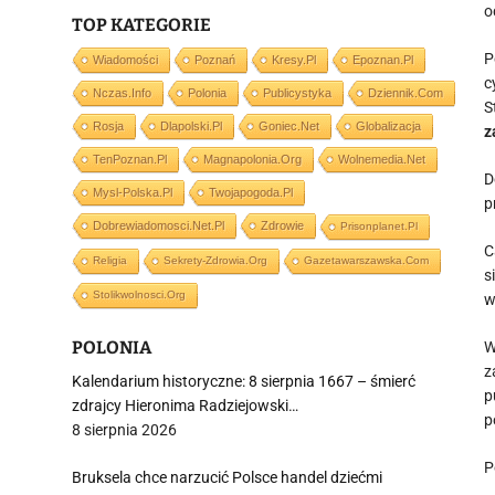
o
TOP KATEGORIE
P
Wiadomości
Poznań
Kresy.pl
Epoznan.pl
c
Nczas.info
Polonia
Publicystyka
Dziennik.com
S
Rosja
Dlapolski.pl
Goniec.net
Globalizacja
z
TenPoznan.pl
Magnapolonia.org
Wolnemedia.net
D
Mysl-Polska.pl
Twojapogoda.pl
p
Dobrewiadomosci.net.pl
Zdrowie
Prisonplanet.pl
C
Religia
Sekrety-Zdrowia.org
Gazetawarszawska.com
s
Stolikwolnosci.org
w
POLONIA
W
z
Kalendarium historyczne: 8 sierpnia 1667 – śmierć
p
zdrajcy Hieronima Radziejowski…
p
8 sierpnia 2026
P
Bruksela chce narzucić Polsce handel dziećmi