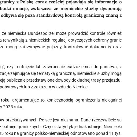
nicy z Polską coraz częściej pojawiają się informacje o
budzi emocje, zwłaszcza że niemieckie służby dysponują
ń odbywa się poza standardową kontrolą graniczną znaną z
, że niemiecka
Bundespolizei
może prowadzić kontrole również
 te wynikają z niemieckich regulacji dotyczących ochrony granic
riusze mogą zatrzymywać pojazdy, kontrolować dokumenty oraz
g”, czyli cofnięcie lub zawrócenie cudzoziemca do państwa, z
zacje zajmujące się tematyką graniczną, niemieckie służby mogą
nieją publicznie przedstawione dowody dokładnej trasy przejazdu.
pobytowych lub z zakazem wjazdu do Niemiec.
roku, argumentując to koniecznością ograniczenia nielegalnej
w 2025 roku.
ców przekazywanych Polsce jest nieznana. Dane rzeczywiście są
ofnięć granicznych. Część statystyk jednak istnieje. Niemiecki
5 roku na granicy polsko-niemieckiej odnotowano ponad 11 tys.