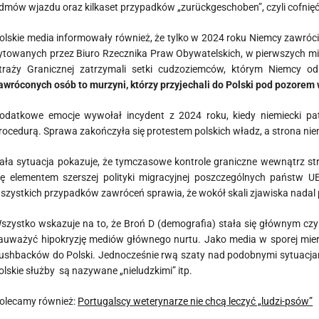
dmów wjazdu oraz kilkaset przypadków „zurückgeschoben”, czyli cofnięć
olskie media informowały również, że tylko w 2024 roku Niemcy zawrócił
ytowanych przez Biuro Rzecznika Praw Obywatelskich, w pierwszych m
traży Granicznej zatrzymali setki cudzoziemców, którym Niemcy 
awróconych osób to murzyni, którzy przyjechali do Polski pod pozorem 
odatkowe emocje wywołał incydent z 2024 roku, kiedy niemiecki pa
rocedurą. Sprawa zakończyła się protestem polskich władz, a strona nie
ała sytuacja pokazuje, że tymczasowe kontrole graniczne wewnątrz st
ię elementem szerszej polityki migracyjnej poszczególnych państw UE
szystkich przypadków zawróceń sprawia, że wokół skali zjawiska nadal po
szystko wskazuje na to, że Broń D (demografia) stała się głównym czyn
auważyć hipokryzję mediów głównego nurtu. Jako media w sporej mierze
ushbacków do Polski. Jednocześnie rwą szaty nad podobnymi sytuacjami
olskie służby są nazywane „nieludzkimi” itp.
olecamy również:
Portugalscy weterynarze nie chcą leczyć „ludzi-psów”