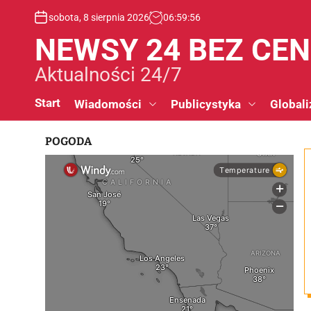
S
sobota, 8 sierpnia 2026
06
:
59
:
57
k
i
NEWSY 24 BEZ CE
p
t
Aktualności 24/7
o
c
Start
Wiadomości
Publicystyka
Globali
o
n
POGODA
t
e
n
t