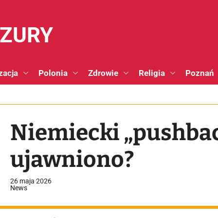
NZURY
zacja
Polonia
Zdrowie
Religia
Poznań
Niemiecki „pushback
ujawniono?
26 maja 2026
News