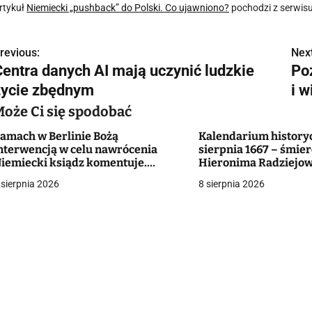
rtykuł
Niemiecki „pushback” do Polski. Co ujawniono?
pochodzi z serwis
revious:
Next
N
Centra danych AI mają uczynić ludzkie
Po
a
życie zbędnym
i w
w
Może Ci się spodobać
amach w Berlinie Bożą
Kalendarium historyc
nterwencją w celu nawrócenia
sierpnia 1667 – śmier
g
iemiecki ksiądz komentuje.
Hieronima Radziejo
iecezja wydała oświadczenie
 sierpnia 2026
8 sierpnia 2026
a
c
a
w