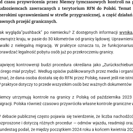
d czasu przywrócenia przez Niemcy tymczasowych kontroli na gra
udzoziemcach zawracanych z terytorium RFN do Polski. Temat 
zerokimi uprawnieniami w strefie przygranicznej, a część działa
awnych przejść granicznych.
ak wygląda”pushback” po niemiecku? Z dostępnych informacji
wynika
ewnątrz kraju, w pasie do 30 kilometrów od granicy lądowej. Uprawnienia
 walki z nielegalną migracją. W praktyce oznacza to, że funkcjona
prawdzać legalność pobytu osób już po przekroczeniu granicy.
ajwięcej kontrowersji budzi procedura określana jako „Zurückschiebun
tórego miał przybyć. Według opisów publikowanych przez media i organi
znać, że dana osoba dostała się do RFN przez Polskę, nawet jeśli nie ist
 praktyce dotyczy to przede wszystkim osób bez ważnych dokumentów 
iemcy utrzymują kontrole na granicy z Polską od października 2023 
igracji. Polska również czasowo przywróciła własne kontrole graniczne 
 debacie publicznej często pojawia się twierdzenie, że liczba nachodź
ozproszone i dotyczą różnych procedur — odmów wjazdu, readmisji oraz c
undestag podał, że między początkiem 2024 roku a końcem kwietnia 202