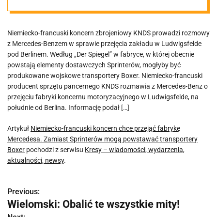
Mercedesa.
Niemiecko-francuski koncern zbrojeniowy KNDS prowadzi rozmowy
Zamiast
z Mercedes-Benzem w sprawie przejęcia zakładu w Ludwigsfelde
pod Berlinem. Według „Der Spiegel” w fabryce, w której obecnie
Sprinterów
powstają elementy dostawczych Sprinterów, mogłyby być
produkowane wojskowe transportery Boxer. Niemiecko-francuski
producent sprzętu pancernego KNDS rozmawia z Mercedes-Benz o
mogą
przejęciu fabryki koncernu motoryzacyjnego w Ludwigsfelde, na
południe od Berlina. Informację podał […]
powstawać
Artykuł
Niemiecko-francuski koncern chce przejąć fabrykę
Mercedesa. Zamiast Sprinterów mogą powstawać transportery
transportery
Boxer
pochodzi z serwisu
Kresy – wiadomości, wydarzenia,
aktualności, newsy
.
Boxer
Previous:
N
Wielomski: Obalić te wszystkie mity!
a