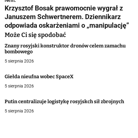
Next:
Krzysztof Bosak prawomocnie wygrał z
w
Januszem Schwertnerem. Dziennikarz
i
odpowiada oskarżeniami o „manipulację”
g
Może Ci się spodobać
a
Znany rosyjski konstruktor dronów celem zamachu
bombowego
c
5 sierpnia 2026
j
Giełda nieufna wobec SpaceX
a
5 sierpnia 2026
w
p
Putin centralizuje logistykę rosyjskch sił zbrojnych
5 sierpnia 2026
i
s
u