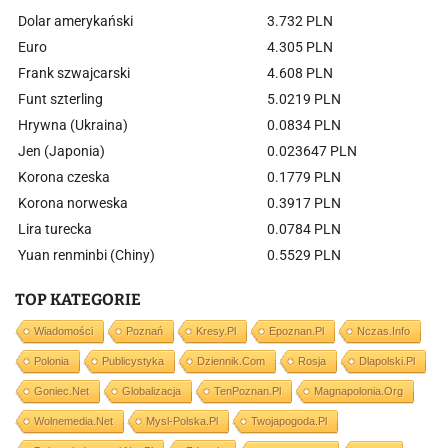
Dolar amerykański
3.732 PLN
Euro
4.305 PLN
Frank szwajcarski
4.608 PLN
Funt szterling
5.0219 PLN
Hrywna (Ukraina)
0.0834 PLN
Jen (Japonia)
0.023647 PLN
Korona czeska
0.1779 PLN
Korona norweska
0.3917 PLN
Lira turecka
0.0784 PLN
Yuan renminbi (Chiny)
0.5529 PLN
TOP KATEGORIE
Wiadomości
Poznań
Kresy.pl
Epoznan.pl
Nczas.info
Polonia
Publicystyka
Dziennik.com
Rosja
Dlapolski.pl
Goniec.net
Globalizacja
TenPoznan.pl
Magnapolonia.org
Wolnemedia.net
Mysl-Polska.pl
Twojapogoda.pl