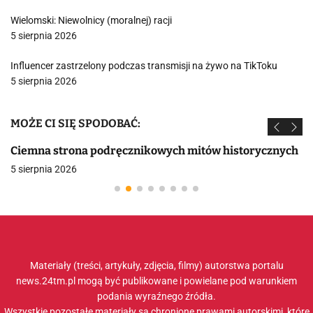
Wielomski: Niewolnicy (moralnej) racji
5 sierpnia 2026
Influencer zastrzelony podczas transmisji na żywo na TikToku
5 sierpnia 2026
MOŻE CI SIĘ SPODOBAĆ:
Ciemna strona podręcznikowych mitów historycznych
5 sierpnia 2026
Materiały (treści, artykuły, zdjęcia, filmy) autorstwa portalu
news.24tm.pl mogą być publikowane i powielane pod warunkiem
podania wyraźnego źródła.
Wszystkie pozostałe materiały są chronione prawami autorskimi, które