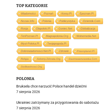
TOP KATEGORIE
Wiadomości
Poznań
Kresy.pl
Epoznan.pl
Nczas.info
Polonia
Publicystyka
Dziennik.com
i
Rosja
Dlapolski.pl
Goniec.net
Globalizacja
TenPoznan.pl
Magnapolonia.org
Wolnemedia.net
Mysl-Polska.pl
Twojapogoda.pl
Dobrewiadomosci.net.pl
Zdrowie
Prisonplanet.pl
Religia
Sekrety-Zdrowia.org
Gazetawarszawska.com
Stolikwolnosci.org
POLONIA
Bruksela chce narzucić Polsce handel dziećmi
7 sierpnia 2026
Ukrainiec zatrzymany za przygotowania do sabotażu
7 sierpnia 2026