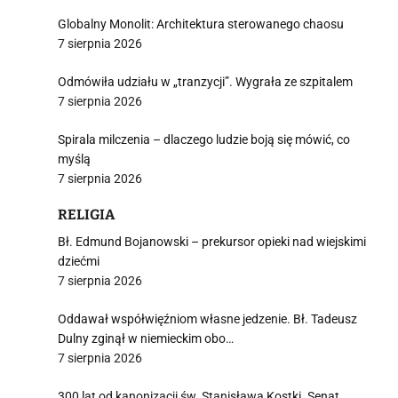
Globalny Monolit: Architektura sterowanego chaosu
7 sierpnia 2026
Odmówiła udziału w „tranzycji”. Wygrała ze szpitalem
7 sierpnia 2026
Spirala milczenia – dlaczego ludzie boją się mówić, co
myślą
7 sierpnia 2026
RELIGIA
Bł. Edmund Bojanowski – prekursor opieki nad wiejskimi
dziećmi
7 sierpnia 2026
Oddawał współwięźniom własne jedzenie. Bł. Tadeusz
Dulny zginął w niemieckim obo…
7 sierpnia 2026
300 lat od kanonizacji św. Stanisława Kostki. Senat