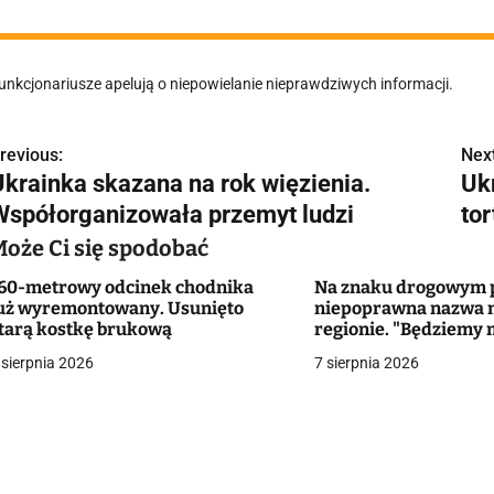
unkcjonariusze apelują o niepowielanie nieprawdziwych informacji.
revious:
Next
N
Ukrainka skazana na rok więzienia.
Ukr
a
Współorganizowała przemyt ludzi
to
w
Może Ci się spodobać
60-metrowy odcinek chodnika
Na znaku drogowym p
uż wyremontowany. Usunięto
niepoprawna nazwa 
g
tarą kostkę brukową
regionie. "Będziemy 
zmieniać dowody?"
 sierpnia 2026
7 sierpnia 2026
a
c