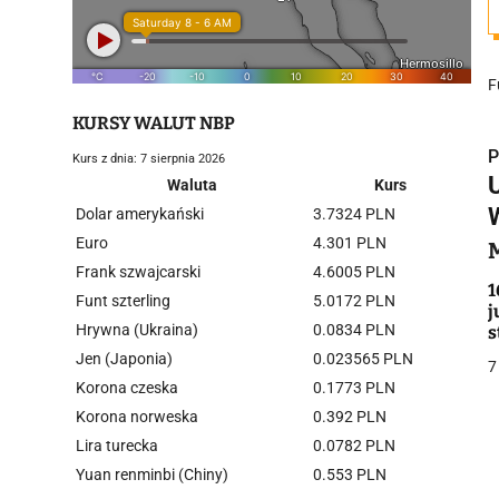
F
KURSY WALUT NBP
P
Kurs z dnia: 7 sierpnia 2026
Waluta
Kurs
Dolar amerykański
3.7324 PLN
Euro
4.301 PLN
Frank szwajcarski
4.6005 PLN
i
1
Funt szterling
5.0172 PLN
j
Hrywna (Ukraina)
0.0834 PLN
s
Jen (Japonia)
0.023565 PLN
7
Korona czeska
0.1773 PLN
Korona norweska
0.392 PLN
Lira turecka
0.0782 PLN
j
Yuan renminbi (Chiny)
0.553 PLN