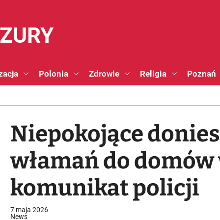
NZURY
zacja
Polonia
Zdrowie
Religia
Poznań
Niepokojące doniesi
włamań do domów w 
komunikat policji
7 maja 2026
News