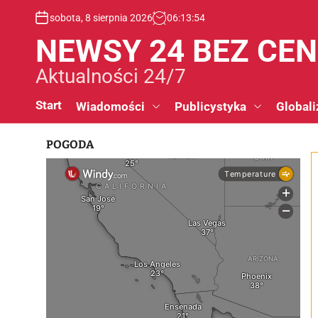
S
sobota, 8 sierpnia 2026
06
:
13
:
55
k
i
NEWSY 24 BEZ CE
p
t
Aktualności 24/7
o
c
Start
Wiadomości
Publicystyka
Globali
o
n
POGODA
t
e
n
t