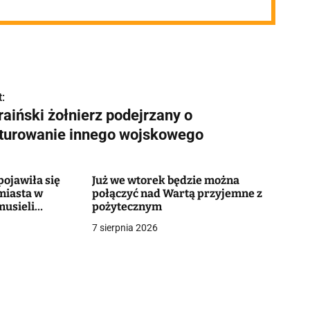
:
aiński żołnierz podejrzany o
rturowanie innego wojskowego
ojawiła się
Już we wtorek będzie można
miasta w
połączyć nad Wartą przyjemne z
musieli
pożytecznym
7 sierpnia 2026