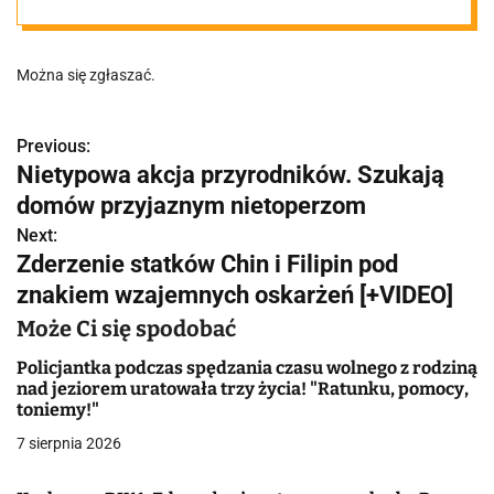
przyjaznych
Można się zgłaszać.
nietoperzom
Previous:
N
Nietypowa akcja przyrodników. Szukają
a
domów przyjaznym nietoperzom
w
Next:
Zderzenie statków Chin i Filipin pod
i
znakiem wzajemnych oskarżeń [+VIDEO]
g
Może Ci się spodobać
a
Policjantka podczas spędzania czasu wolnego z rodziną
nad jeziorem uratowała trzy życia! "Ratunku, pomocy,
c
toniemy!"
j
7 sierpnia 2026
a