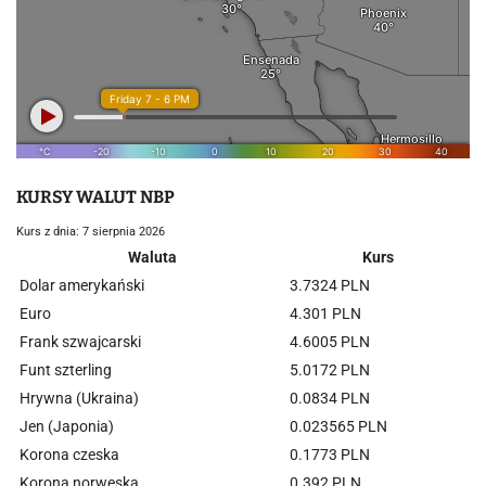
KURSY WALUT NBP
Kurs z dnia: 7 sierpnia 2026
Waluta
Kurs
Dolar amerykański
3.7324 PLN
Euro
4.301 PLN
Frank szwajcarski
4.6005 PLN
Funt szterling
5.0172 PLN
Hrywna (Ukraina)
0.0834 PLN
Jen (Japonia)
0.023565 PLN
Korona czeska
0.1773 PLN
Korona norweska
0.392 PLN