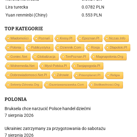
Lira turecka
0.0782 PLN
Yuan renminbi (Chiny)
0.553 PLN
TOP KATEGORIE
Wiadomości
Poznań
Kresy.pl
Epoznan.pl
Nczas.info
Polonia
Publicystyka
Dziennik.com
Rosja
Dlapolski.pl
Goniec.net
Globalizacja
TenPoznan.pl
Magnapolonia.org
Wolnemedia.net
Mysl-Polska.pl
Twojapogoda.pl
Dobrewiadomosci.net.pl
Zdrowie
Prisonplanet.pl
Religia
Sekrety-Zdrowia.org
Gazetawarszawska.com
Stolikwolnosci.org
POLONIA
Bruksela chce narzucić Polsce handel dziećmi
7 sierpnia 2026
Ukrainiec zatrzymany za przygotowania do sabotażu
7 sierpnia 2026