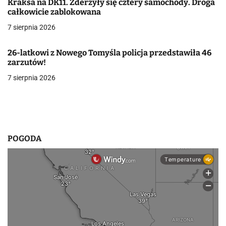
Kraksa na DK11. Zderzyły się cztery samochody. Droga
całkowicie zablokowana
w
7 sierpnia 2026
p
i
26-latkowi z Nowego Tomyśla policja przedstawiła 46
zarzutów!
s
7 sierpnia 2026
u
POGODA