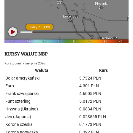
KURSY WALUT NBP
Kurs z dnia: 7 sierpnia 2026
Waluta
Kurs
Dolar amerykański
3.7324 PLN
Euro
4.301 PLN
Frank szwajcarski
4.6005 PLN
Funt szterling
5.0172 PLN
Hrywna (Ukraina)
0.0834 PLN
Jen (Japonia)
0.023565 PLN
Korona czeska
0.1773 PLN
Korona norweska
0.392 PLN