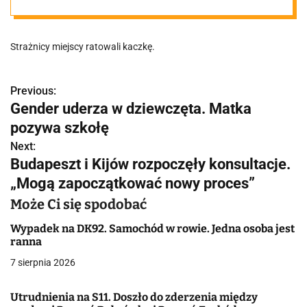
"Przeprowadzo
Strażnicy miejscy ratowali kaczkę.
na zgodnie z
załączoną
Previous:
N
Gender uderza w dziewczęta. Matka
a
pozywa szkołę
instrukcją"
w
Next:
Budapeszt i Kijów rozpoczęły konsultacje.
i
„Mogą zapoczątkować nowy proces”
g
Może Ci się spodobać
a
Wypadek na DK92. Samochód w rowie. Jedna osoba jest
ranna
c
7 sierpnia 2026
j
Utrudnienia na S11. Doszło do zderzenia między
a