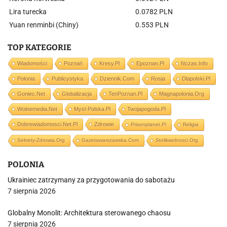
Lira turecka
0.0782 PLN
Yuan renminbi (Chiny)
0.553 PLN
TOP KATEGORIE
Wiadomości
Poznań
Kresy.pl
Epoznan.pl
Nczas.info
Polonia
Publicystyka
Dziennik.com
Rosja
Dlapolski.pl
Goniec.net
Globalizacja
TenPoznan.pl
Magnapolonia.org
Wolnemedia.net
Mysl-Polska.pl
Twojapogoda.pl
Dobrewiadomosci.net.pl
Zdrowie
Prisonplanet.pl
Religia
Sekrety-Zdrowia.org
Gazetawarszawska.com
Stolikwolnosci.org
POLONIA
Ukrainiec zatrzymany za przygotowania do sabotażu
7 sierpnia 2026
Globalny Monolit: Architektura sterowanego chaosu
7 sierpnia 2026