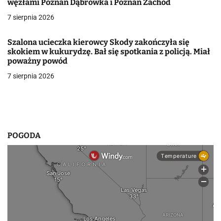
węzłami Poznań Dąbrówka i Poznań Zachód
w
7 sierpnia 2026
p
Szalona ucieczka kierowcy Skody zakończyła się
i
skokiem w kukurydzę. Bał się spotkania z policją. Miał
poważny powód
s
7 sierpnia 2026
u
POGODA