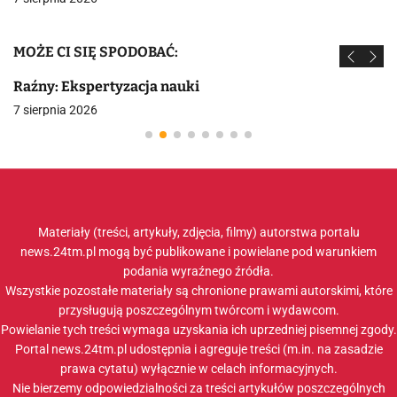
MOŻE CI SIĘ SPODOBAĆ:
Raźny: Ekspertyzacja nauki
7 sierpnia 2026
Materiały (treści, artykuły, zdjęcia, filmy) autorstwa portalu
news.24tm.pl mogą być publikowane i powielane pod warunkiem
podania wyraźnego źródła.
Wszystkie pozostałe materiały są chronione prawami autorskimi, które
przysługują poszczególnym twórcom i wydawcom.
Powielanie tych treści wymaga uzyskania ich uprzedniej pisemnej zgody.
Portal news.24tm.pl udostępnia i agreguje treści (m.in. na zasadzie
prawa cytatu) wyłącznie w celach informacyjnych.
Nie bierzemy odpowiedzialności za treści artykułów poszczególnych