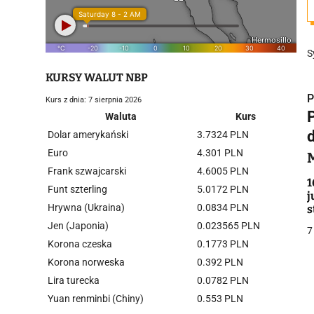
S
KURSY WALUT NBP
P
Kurs z dnia: 7 sierpnia 2026
Waluta
Kurs
Dolar amerykański
3.7324 PLN
Euro
4.301 PLN
Frank szwajcarski
4.6005 PLN
i
1
Funt szterling
5.0172 PLN
j
Hrywna (Ukraina)
0.0834 PLN
s
Jen (Japonia)
0.023565 PLN
7
Korona czeska
0.1773 PLN
Korona norweska
0.392 PLN
Lira turecka
0.0782 PLN
j
Yuan renminbi (Chiny)
0.553 PLN