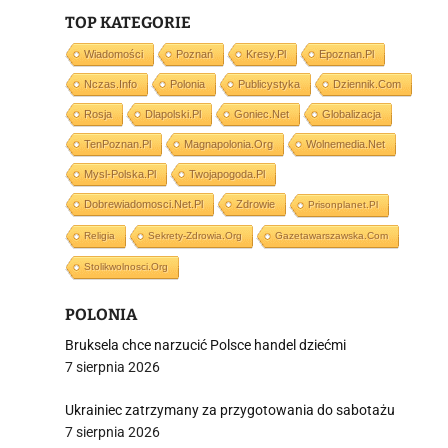
TOP KATEGORIE
Wiadomości
Poznań
Kresy.pl
Epoznan.pl
Nczas.info
Polonia
Publicystyka
Dziennik.com
i
Rosja
Dlapolski.pl
Goniec.net
Globalizacja
TenPoznan.pl
Magnapolonia.org
Wolnemedia.net
Mysl-Polska.pl
Twojapogoda.pl
Dobrewiadomosci.net.pl
Zdrowie
Prisonplanet.pl
Religia
Sekrety-Zdrowia.org
Gazetawarszawska.com
Stolikwolnosci.org
POLONIA
Bruksela chce narzucić Polsce handel dziećmi
7 sierpnia 2026
Ukrainiec zatrzymany za przygotowania do sabotażu
7 sierpnia 2026