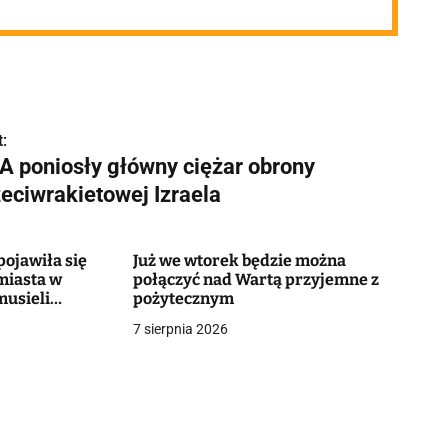
:
A poniosły główny ciężar obrony
zeciwrakietowej Izraela
ojawiła się
Już we wtorek będzie można
miasta w
połączyć nad Wartą przyjemne z
musieli
pożytecznym
7 sierpnia 2026