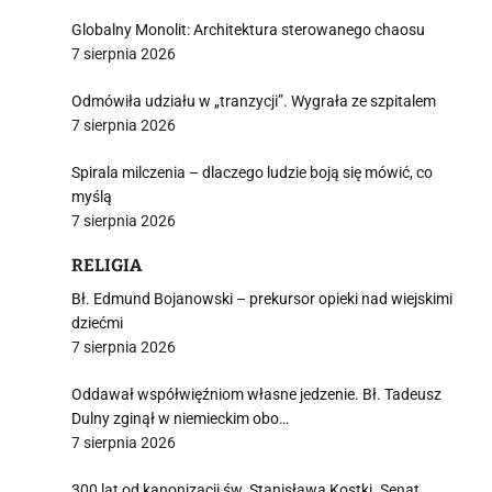
Globalny Monolit: Architektura sterowanego chaosu
7 sierpnia 2026
Odmówiła udziału w „tranzycji”. Wygrała ze szpitalem
7 sierpnia 2026
Spirala milczenia – dlaczego ludzie boją się mówić, co
myślą
7 sierpnia 2026
RELIGIA
Bł. Edmund Bojanowski – prekursor opieki nad wiejskimi
dziećmi
7 sierpnia 2026
Oddawał współwięźniom własne jedzenie. Bł. Tadeusz
Dulny zginął w niemieckim obo…
7 sierpnia 2026
300 lat od kanonizacji św. Stanisława Kostki. Senat