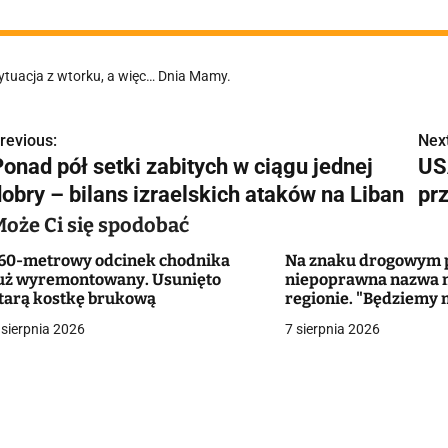
ytuacja z wtorku, a więc… Dnia Mamy.
revious:
Next
N
Ponad pół setki zabitych w ciągu jednej
US
a
dobry – bilans izraelskich ataków na Liban
pr
w
Może Ci się spodobać
60-metrowy odcinek chodnika
Na znaku drogowym p
uż wyremontowany. Usunięto
niepoprawna nazwa 
g
tarą kostkę brukową
regionie. "Będziemy 
zmieniać dowody?"
 sierpnia 2026
7 sierpnia 2026
a
c