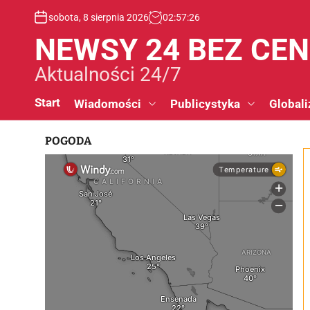
S
sobota, 8 sierpnia 2026
02
:
57
:
27
k
i
NEWSY 24 BEZ CE
p
t
Aktualności 24/7
o
c
Start
Wiadomości
Publicystyka
Globali
o
n
POGODA
t
e
n
t