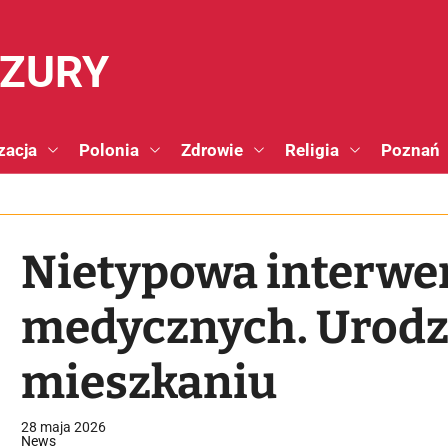
NZURY
zacja
Polonia
Zdrowie
Religia
Poznań
Nietypowa interwe
medycznych. Urodz
mieszkaniu
28 maja 2026
News