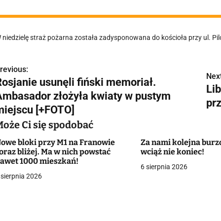
 niedzielę straż pożarna została zadysponowana do kościoła przy ul. Pi
revious:
N
Next
Rosjanie usunęli fiński memoriał.
Li
a
Ambasador złożyła kwiaty w pustym
pr
w
miejscu [+FOTO]
Może Ci się spodobać
owe bloki przy M1 na Franowie
Za nami kolejna burzo
g
oraz bliżej. Ma w nich powstać
wciąż nie koniec!
awet 1000 mieszkań!
a
6 sierpnia 2026
 sierpnia 2026
c