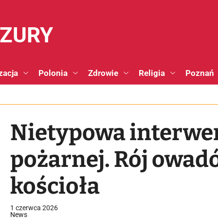
NZURY
zacja
Polonia
Zdrowie
Religia
Poznań
Nietypowa interwen
pożarnej. Rój owad
kościoła
1 czerwca 2026
News