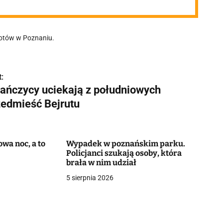
lotów w Poznaniu.
:
bańczycy uciekają z południowych
zedmieść Bejrutu
wa noc, a to
Wypadek w poznańskim parku.
Policjanci szukają osoby, która
brała w nim udział
5 sierpnia 2026