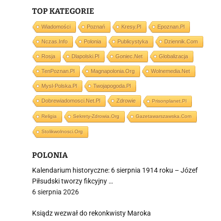
TOP KATEGORIE
Wiadomości
Poznań
Kresy.pl
Epoznan.pl
Nczas.info
Polonia
Publicystyka
Dziennik.com
i
Rosja
Dlapolski.pl
Goniec.net
Globalizacja
TenPoznan.pl
Magnapolonia.org
Wolnemedia.net
Mysl-Polska.pl
Twojapogoda.pl
Dobrewiadomosci.net.pl
Zdrowie
Prisonplanet.pl
Religia
Sekrety-Zdrowia.org
Gazetawarszawska.com
Stolikwolnosci.org
POLONIA
Kalendarium historyczne: 6 sierpnia 1914 roku – Józef
Piłsudski tworzy fikcyjny …
6 sierpnia 2026
Ksiądz wezwał do rekonkwisty Maroka