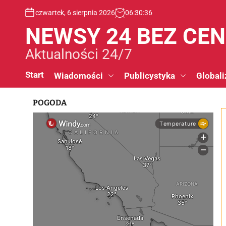
S
czwartek, 6 sierpnia 2026
06
:
30
:
37
k
i
NEWSY 24 BEZ CE
p
t
Aktualności 24/7
o
c
Start
Wiadomości
Publicystyka
Globali
o
n
POGODA
t
e
n
t