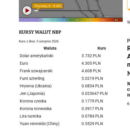
W
KURSY WALUT NBP
P
Kurs z dnia: 5 sierpnia 2026
Waluta
Kurs
Dolar amerykański
3.732 PLN
Euro
4.305 PLN
Frank szwajcarski
4.608 PLN
i
Funt szterling
5.0219 PLN
N
Hrywna (Ukraina)
0.0834 PLN
c
Jen (Japonia)
0.023647 PLN
n
Korona czeska
0.1779 PLN
6
Korona norweska
0.3917 PLN
Lira turecka
0.0784 PLN
j
Yuan renminbi (Chiny)
0.5529 PLN