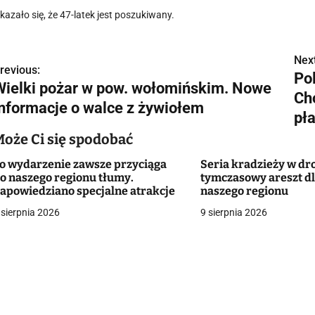
kazało się, że 47-latek jest poszukiwany.
Next
N
revious:
Po
Wielki pożar w pow. wołomińskim. Nowe
a
Cho
informacje o walce z żywiołem
w
pł
Może Ci się spodobać
o wydarzenie zawsze przyciąga
Seria kradzieży w dro
g
o naszego regionu tłumy.
tymczasowy areszt dla
apowiedziano specjalne atrakcje
naszego regionu
a
 sierpnia 2026
9 sierpnia 2026
c
a
w