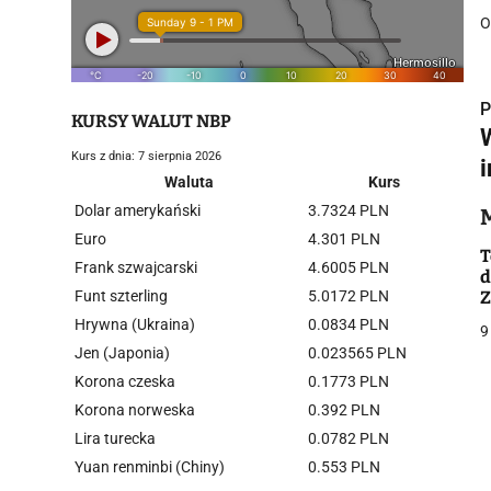
O
P
KURSY WALUT NBP
Kurs z dnia: 7 sierpnia 2026
Waluta
Kurs
Dolar amerykański
3.7324 PLN
i
Euro
4.301 PLN
T
Frank szwajcarski
4.6005 PLN
d
Funt szterling
5.0172 PLN
Z
Hrywna (Ukraina)
0.0834 PLN
9
Jen (Japonia)
0.023565 PLN
Korona czeska
0.1773 PLN
j
Korona norweska
0.392 PLN
Lira turecka
0.0782 PLN
Yuan renminbi (Chiny)
0.553 PLN