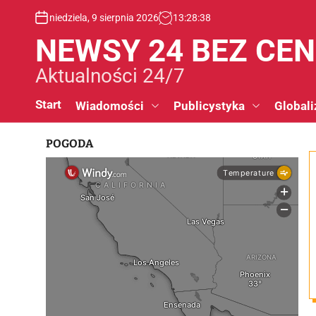
S
niedziela, 9 sierpnia 2026
13
:
28
:
39
k
i
NEWSY 24 BEZ CE
p
t
Aktualności 24/7
o
c
Start
Wiadomości
Publicystyka
Globali
o
n
POGODA
t
e
n
t