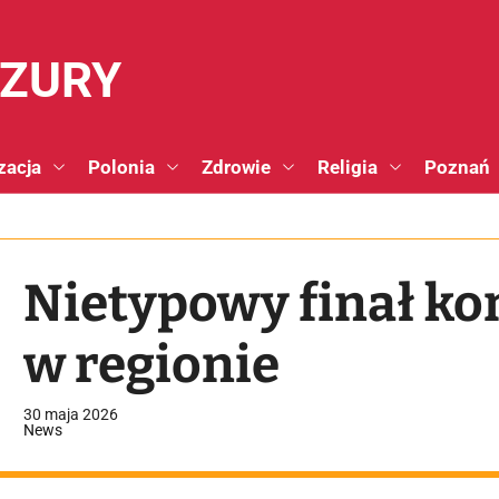
NZURY
zacja
Polonia
Zdrowie
Religia
Poznań
Nietypowy finał ko
w regionie
30 maja 2026
News