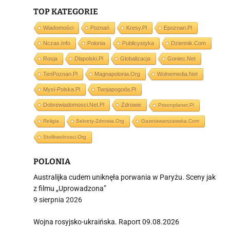
TOP KATEGORIE
i
Wiadomości
Poznań
Kresy.pl
Epoznan.pl
Nczas.info
Polonia
Publicystyka
Dziennik.com
Rosja
Dlapolski.pl
Globalizacja
Goniec.net
TenPoznan.pl
Magnapolonia.org
Wolnemedia.net
Mysl-Polska.pl
Twojapogoda.pl
Dobrewiadomosci.net.pl
Zdrowie
Prisonplanet.pl
Religia
Sekrety-Zdrowia.org
Gazetawarszawska.com
Stolikwolnosci.org
POLONIA
Australijka cudem uniknęła porwania w Paryżu. Sceny jak
z filmu „Uprowadzona”
9 sierpnia 2026
Wojna rosyjsko-ukraińska. Raport 09.08.2026