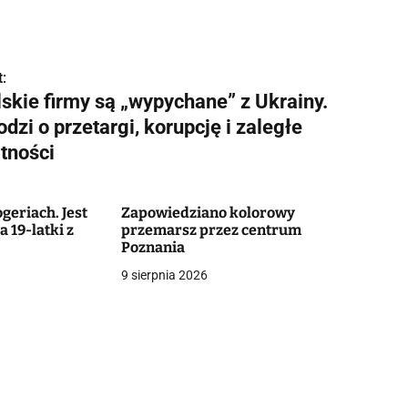
:
lskie firmy są „wypychane” z Ukrainy.
dzi o przetargi, korupcję i zaległe
atności
geriach. Jest
Zapowiedziano kolorowy
 19-latki z
przemarsz przez centrum
Poznania
9 sierpnia 2026