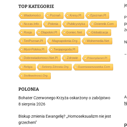
j
TOP KATEGORIE
Wiadomości
Poznań
Kresy.pl
Epoznan.pl
P
p
Nczas.info
Polonia
Publicystyka
Dziennik.com
ż
Rosja
Dlapolski.pl
Goniec.net
Globalizacja
TenPoznan.pl
Magnapolonia.org
Wolnemedia.net
N
Mysl-Polska.pl
Twojapogoda.pl
–
Dobrewiadomosci.net.pl
Zdrowie
Prisonplanet.pl
Religia
Sekrety-Zdrowia.org
Gazetawarszawska.com
Stolikwolnosci.org
POLONIA
A
Bohater Czerwonego Krzyża oskarżony o zabójstwo
N
8 sierpnia 2026
Biskup zmienia Ewangelię? „Homoseksualizm nie jest
grzechem”
P