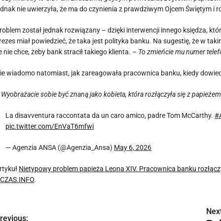
ednak nie uwierzyła, że ma do czynienia z prawdziwym Ojcem Świętym i ro
roblem został jednak rozwiązany – dzięki interwencji innego księdza, kt
rezes miał powiedzieć, że taka jest polityka banku. Na sugestię, że w tak
e nie chce, żeby bank stracił takiego klienta.
– To zmieńcie mu numer tele
ie wiadomo natomiast, jak zareagowała pracownica banku, kiedy dowiedział
 Wyobrażacie sobie być znaną jako kobieta, która rozłączyła się z papieżem
La disavventura raccontata da un caro amico, padre Tom McCarthy.
#
pic.twitter.com/EnVaT6mfwi
— Agenzia ANSA (@Agenzia_Ansa)
May 6, 2026
rtykuł
Nietypowy problem papieża Leona XIV. Pracownica banku rozłączył
CZAS.INFO
.
Next
N
revious: