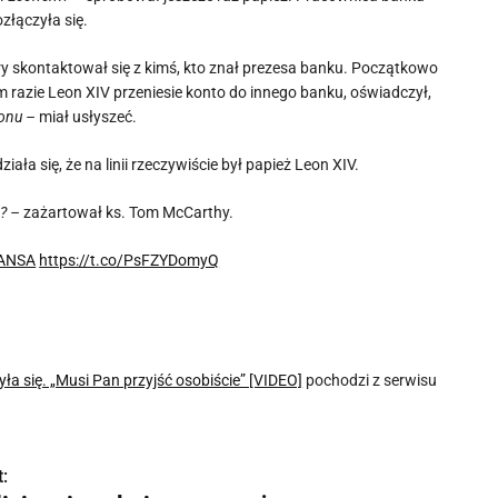
złączyła się.
óry skontaktował się z kimś, kto znał prezesa banku. Początkowo
im razie Leon XIV przeniesie konto do innego banku, oświadczył,
fonu –
miał usłyszeć.
a się, że na linii rzeczywiście był papież Leon XIV.
? –
zażartował ks. Tom McCarthy.
ANSA
https://t.co/PsFZYDomyQ
a się. „Musi Pan przyjść osobiście” [VIDEO]
pochodzi z serwisu
: