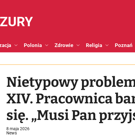
NZURY
zacja
Polonia
Zdrowie
Religia
Poznań
Nietypowy problem
XIV. Pracownica ba
się. „Musi Pan przyj
[VIDEO]
8 maja 2026
News