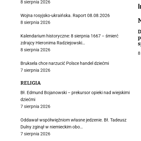
8 sierpnia 2026
Wojna rosyjsko-ukraińska. Raport 08.08.2026
8 sierpnia 2026
i
D
Kalendarium historyczne: 8 sierpnia 1667 – śmierć
p
zdrajcy Hieronima Radziejowski…
s
8 sierpnia 2026
8
Bruksela chce narzucić Polsce handel dziećmi
7 sierpnia 2026
j
RELIGIA
Bł. Edmund Bojanowski – prekursor opieki nad wiejskimi
dziećmi
7 sierpnia 2026
Oddawał współwięźniom własne jedzenie. Bł. Tadeusz
i
Dulny zginął w niemieckim obo…
7 sierpnia 2026