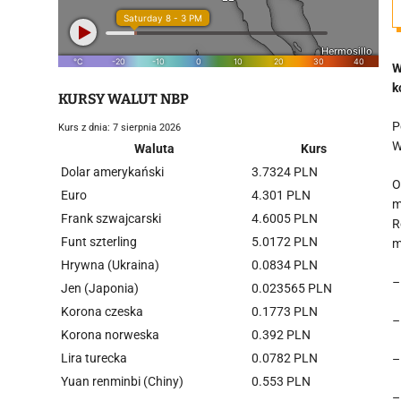
W
k
KURSY WALUT NBP
P
Kurs z dnia: 7 sierpnia 2026
W
Waluta
Kurs
Dolar amerykański
3.7324 PLN
O
Euro
4.301 PLN
m
Frank szwajcarski
4.6005 PLN
R
Funt szterling
5.0172 PLN
m
Hrywna (Ukraina)
0.0834 PLN
–
Jen (Japonia)
0.023565 PLN
Korona czeska
0.1773 PLN
–
Korona norweska
0.392 PLN
Lira turecka
0.0782 PLN
Yuan renminbi (Chiny)
0.553 PLN
–