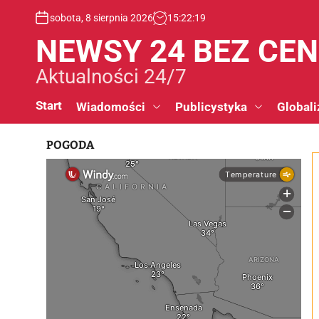
S
sobota, 8 sierpnia 2026
15
:
22
:
20
k
i
NEWSY 24 BEZ CE
p
t
Aktualności 24/7
o
c
Start
Wiadomości
Publicystyka
Globali
o
n
POGODA
t
e
n
t