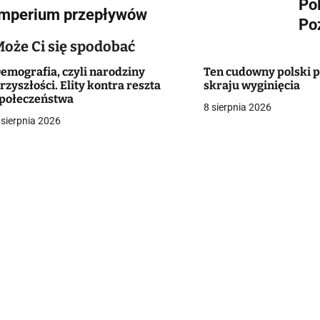
Po
Imperium przepływów
a
Po
w
Może Ci się spodobać
emografia, czyli narodziny
Ten cudowny polski p
rzyszłości. Elity kontra reszta
skraju wyginięcia
g
połeczeństwa
8 sierpnia 2026
 sierpnia 2026
a
c
a
w
p
s