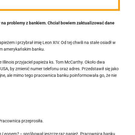
ł na problemy z bankiem. Chciał bowiem zaktualizować dane
ieżem i przybrał imię Leon XIV. Od tej chwili na stałe osiadł w
im amerykańskim banku.
 Illinois przyjaciel papieża ks. Tom McCarthy. Około dwa
SA, by zmienić numer telefonu oraz adres. Przedstawił się jako
yjne, ale mimo tego pracownica banku poinformowała go, że nie
Pracownica przeprosiła.
em Leonem? –
spróbował jeszcze raz papież. Pracownica banku