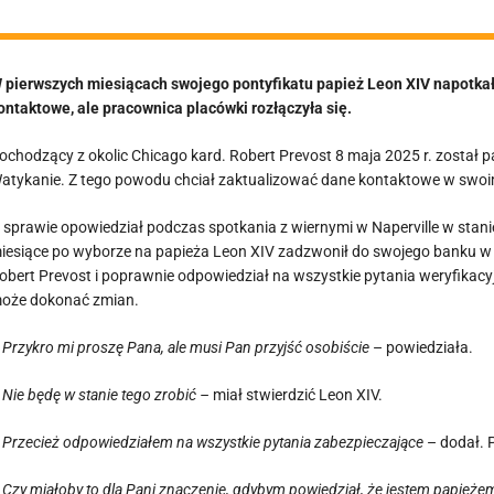
 pierwszych miesiącach swojego pontyfikatu papież Leon XIV napotka
ontaktowe, ale pracownica placówki rozłączyła się.
ochodzący z okolic Chicago kard. Robert Prevost 8 maja 2025 r. został pap
atykanie. Z tego powodu chciał zaktualizować dane kontaktowe w swo
 sprawie opowiedział podczas spotkania z wiernymi w Naperville w stanie
iesiące po wyborze na papieża Leon XIV zadzwonił do swojego banku w U
obert Prevost i poprawnie odpowiedział na wszystkie pytania weryfikac
oże dokonać zmian.
 Przykro mi proszę Pana, ale musi Pan przyjść osobiście
– powiedziała.
 Nie będę w stanie tego zrobić –
miał stwierdzić Leon XIV.
–
Przecież odpowiedziałem na wszystkie pytania zabezpieczające
– dodał. 
Czy miałoby to dla Pani znaczenie, gdybym powiedział, że jestem papież