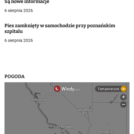
Są nowe informacje
w
6 sierpnia 2026
p
Pies zamknięty w samochodzie przy poznańskim
i
szpitalu
6 sierpnia 2026
s
u
POGODA