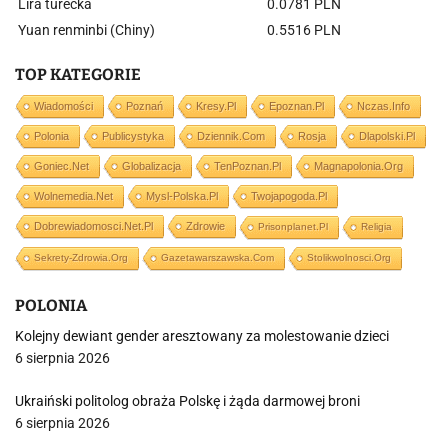
Lira turecka
0.0781 PLN
Yuan renminbi (Chiny)
0.5516 PLN
TOP KATEGORIE
Wiadomości
Poznań
Kresy.pl
Epoznan.pl
Nczas.info
Polonia
Publicystyka
Dziennik.com
Rosja
Dlapolski.pl
Goniec.net
Globalizacja
TenPoznan.pl
Magnapolonia.org
Wolnemedia.net
Mysl-Polska.pl
Twojapogoda.pl
Dobrewiadomosci.net.pl
Zdrowie
Prisonplanet.pl
Religia
Sekrety-Zdrowia.org
Gazetawarszawska.com
Stolikwolnosci.org
POLONIA
Kolejny dewiant gender aresztowany za molestowanie dzieci
6 sierpnia 2026
Ukraiński politolog obraża Polskę i żąda darmowej broni
6 sierpnia 2026