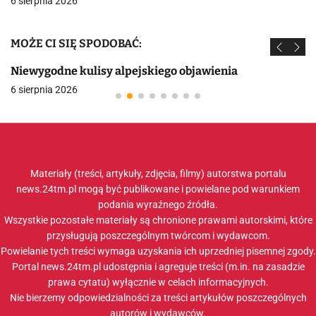
6 sierpnia 2026
MOŻE CI SIĘ SPODOBAĆ:
Niewygodne kulisy alpejskiego objawienia
6 sierpnia 2026
Materiały (treści, artykuły, zdjęcia, filmy) autorstwa portalu
news.24tm.pl mogą być publikowane i powielane pod warunkiem
podania wyraźnego źródła.
Wszystkie pozostałe materiały są chronione prawami autorskimi, które
przysługują poszczególnym twórcom i wydawcom.
Powielanie tych treści wymaga uzyskania ich uprzedniej pisemnej zgody.
Portal news.24tm.pl udostępnia i agreguje treści (m.in. na zasadzie
prawa cytatu) wyłącznie w celach informacyjnych.
Nie bierzemy odpowiedzialności za treści artykułów poszczególnych
autorów i wydawców.