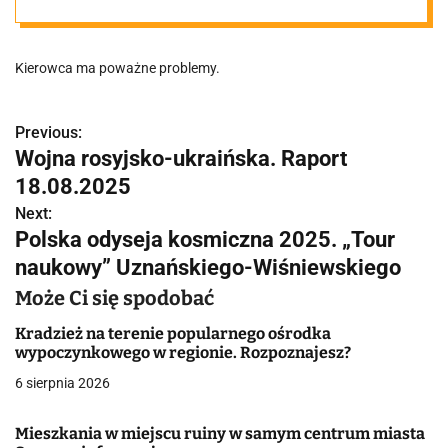
poruszał się
Kierowca ma poważne problemy.
bez… przednich
opon
Previous:
N
Wojna rosyjsko-ukraińska. Raport
a
18.08.2025
w
Next:
Polska odyseja kosmiczna 2025. „Tour
i
naukowy” Uznańskiego-Wiśniewskiego
g
Może Ci się spodobać
a
Kradzież na terenie popularnego ośrodka
wypoczynkowego w regionie. Rozpoznajesz?
c
6 sierpnia 2026
j
Mieszkania w miejscu ruiny w samym centrum miasta
a