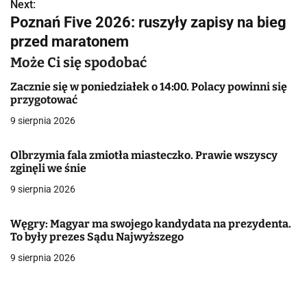
w
Next:
Poznań Five 2026: ruszyły zapisy na bieg
i
przed maratonem
g
Może Ci się spodobać
a
Zacznie się w poniedziałek o 14:00. Polacy powinni się
przygotować
c
9 sierpnia 2026
j
Olbrzymia fala zmiotła miasteczko. Prawie wszyscy
a
zginęli we śnie
w
9 sierpnia 2026
p
Węgry: Magyar ma swojego kandydata na prezydenta.
i
To były prezes Sądu Najwyższego
9 sierpnia 2026
s
u