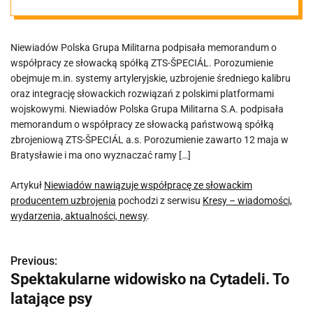
producentem
Niewiadów Polska Grupa Militarna podpisała memorandum o
uzbrojenia
współpracy ze słowacką spółką ZTS-ŠPECIÁL. Porozumienie
obejmuje m.in. systemy artyleryjskie, uzbrojenie średniego kalibru
oraz integrację słowackich rozwiązań z polskimi platformami
wojskowymi. Niewiadów Polska Grupa Militarna S.A. podpisała
memorandum o współpracy ze słowacką państwową spółką
zbrojeniową ZTS-ŠPECIÁL a.s. Porozumienie zawarto 12 maja w
Bratysławie i ma ono wyznaczać ramy […]
Artykuł
Niewiadów nawiązuje współpracę ze słowackim
producentem uzbrojenia
pochodzi z serwisu
Kresy – wiadomości,
wydarzenia, aktualności, newsy
.
Previous:
N
Spektakularne widowisko na Cytadeli. To
a
latające psy