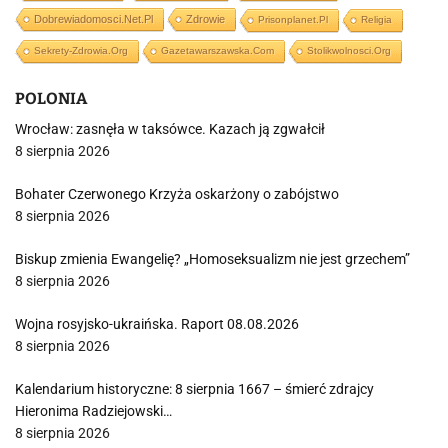
Dobrewiadomosci.net.pl
Zdrowie
Prisonplanet.pl
Religia
Sekrety-Zdrowia.org
Gazetawarszawska.com
Stolikwolnosci.org
POLONIA
Wrocław: zasnęła w taksówce. Kazach ją zgwałcił
8 sierpnia 2026
Bohater Czerwonego Krzyża oskarżony o zabójstwo
8 sierpnia 2026
Biskup zmienia Ewangelię? „Homoseksualizm nie jest grzechem”
8 sierpnia 2026
Wojna rosyjsko-ukraińska. Raport 08.08.2026
8 sierpnia 2026
Kalendarium historyczne: 8 sierpnia 1667 – śmierć zdrajcy
Hieronima Radziejowski…
8 sierpnia 2026