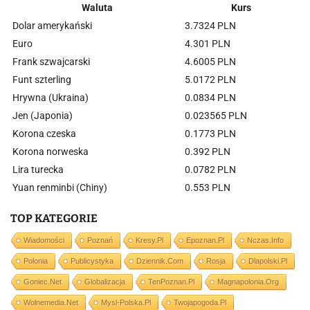
Waluta
Kurs
Dolar amerykański
3.7324 PLN
Euro
4.301 PLN
Frank szwajcarski
4.6005 PLN
Funt szterling
5.0172 PLN
Hrywna (Ukraina)
0.0834 PLN
Jen (Japonia)
0.023565 PLN
Korona czeska
0.1773 PLN
Korona norweska
0.392 PLN
Lira turecka
0.0782 PLN
Yuan renminbi (Chiny)
0.553 PLN
TOP KATEGORIE
Wiadomości
Poznań
Kresy.pl
Epoznan.pl
Nczas.info
Polonia
Publicystyka
Dziennik.com
Rosja
Dlapolski.pl
Goniec.net
Globalizacja
TenPoznan.pl
Magnapolonia.org
Wolnemedia.net
Mysl-Polska.pl
Twojapogoda.pl