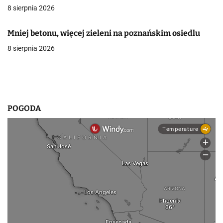
8 sierpnia 2026
w
p
Mniej betonu, więcej zieleni na poznańskim osiedlu
8 sierpnia 2026
i
s
u
POGODA