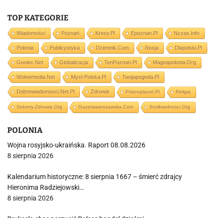
TOP KATEGORIE
Wiadomości
Poznań
Kresy.pl
Epoznan.pl
Nczas.info
Polonia
Publicystyka
Dziennik.com
Rosja
Dlapolski.pl
Goniec.net
Globalizacja
TenPoznan.pl
Magnapolonia.org
Wolnemedia.net
Mysl-Polska.pl
Twojapogoda.pl
Dobrewiadomosci.net.pl
Zdrowie
Prisonplanet.pl
Religia
Sekrety-Zdrowia.org
Gazetawarszawska.com
Stolikwolnosci.org
POLONIA
Wojna rosyjsko-ukraińska. Raport 08.08.2026
8 sierpnia 2026
Kalendarium historyczne: 8 sierpnia 1667 – śmierć zdrajcy
Hieronima Radziejowski…
8 sierpnia 2026