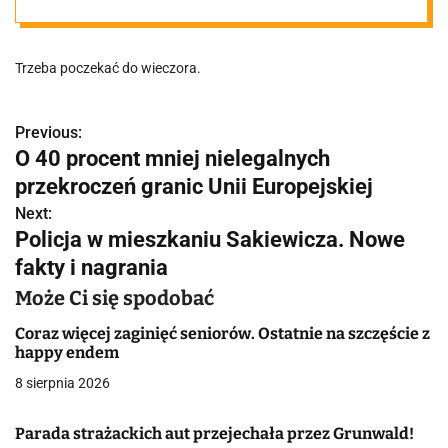
dziewięć takich
Trzeba poczekać do wieczora.
pokazów
Previous:
N
O 40 procent mniej nielegalnych
a
przekroczeń granic Unii Europejskiej
w
Next:
Policja w mieszkaniu Sakiewicza. Nowe
i
fakty i nagrania
g
Może Ci się spodobać
a
Coraz więcej zaginięć seniorów. Ostatnie na szczęście z
happy endem
c
8 sierpnia 2026
j
Parada strażackich aut przejechała przez Grunwald!
a