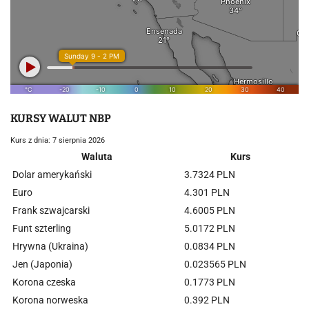
KURSY WALUT NBP
Kurs z dnia: 7 sierpnia 2026
Waluta
Kurs
Dolar amerykański
3.7324 PLN
Euro
4.301 PLN
Frank szwajcarski
4.6005 PLN
Funt szterling
5.0172 PLN
Hrywna (Ukraina)
0.0834 PLN
Jen (Japonia)
0.023565 PLN
Korona czeska
0.1773 PLN
Korona norweska
0.392 PLN