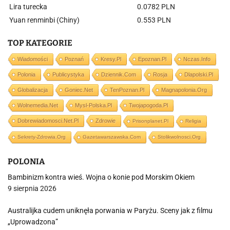
Lira turecka
0.0782 PLN
Yuan renminbi (Chiny)
0.553 PLN
TOP KATEGORIE
Wiadomości
Poznań
Kresy.pl
Epoznan.pl
Nczas.info
Polonia
Publicystyka
Dziennik.com
Rosja
Dlapolski.pl
Globalizacja
Goniec.net
TenPoznan.pl
Magnapolonia.org
Wolnemedia.net
Mysl-Polska.pl
Twojapogoda.pl
Dobrewiadomosci.net.pl
Zdrowie
Prisonplanet.pl
Religia
Sekrety-Zdrowia.org
Gazetawarszawska.com
Stolikwolnosci.org
POLONIA
Bambinizm kontra wieś. Wojna o konie pod Morskim Okiem
9 sierpnia 2026
Australijka cudem uniknęła porwania w Paryżu. Sceny jak z filmu
„Uprowadzona”