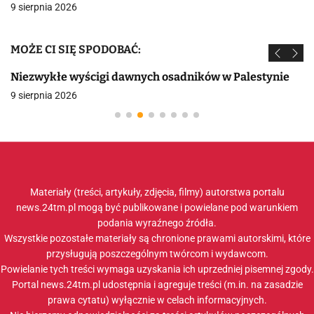
9 sierpnia 2026
MOŻE CI SIĘ SPODOBAĆ:
Niezwykłe wyścigi dawnych osadników w Palestynie
9 sierpnia 2026
Materiały (treści, artykuły, zdjęcia, filmy) autorstwa portalu
news.24tm.pl mogą być publikowane i powielane pod warunkiem
podania wyraźnego źródła.
Wszystkie pozostałe materiały są chronione prawami autorskimi, które
przysługują poszczególnym twórcom i wydawcom.
Powielanie tych treści wymaga uzyskania ich uprzedniej pisemnej zgody.
Portal news.24tm.pl udostępnia i agreguje treści (m.in. na zasadzie
prawa cytatu) wyłącznie w celach informacyjnych.