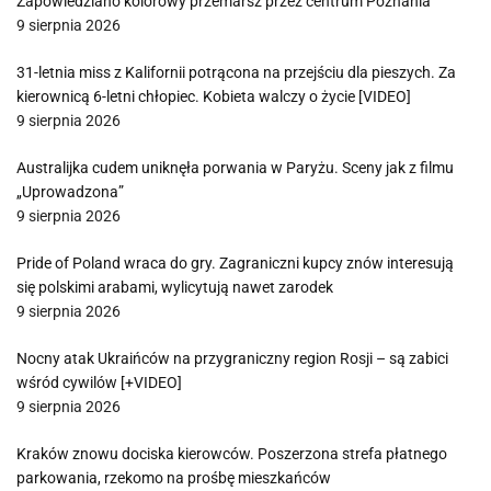
Zapowiedziano kolorowy przemarsz przez centrum Poznania
9 sierpnia 2026
31-letnia miss z Kalifornii potrącona na przejściu dla pieszych. Za
kierownicą 6-letni chłopiec. Kobieta walczy o życie [VIDEO]
9 sierpnia 2026
Australijka cudem uniknęła porwania w Paryżu. Sceny jak z filmu
„Uprowadzona”
9 sierpnia 2026
Pride of Poland wraca do gry. Zagraniczni kupcy znów interesują
się polskimi arabami, wylicytują nawet zarodek
9 sierpnia 2026
Nocny atak Ukraińców na przygraniczny region Rosji – są zabici
wśród cywilów [+VIDEO]
9 sierpnia 2026
Kraków znowu dociska kierowców. Poszerzona strefa płatnego
parkowania, rzekomo na prośbę mieszkańców