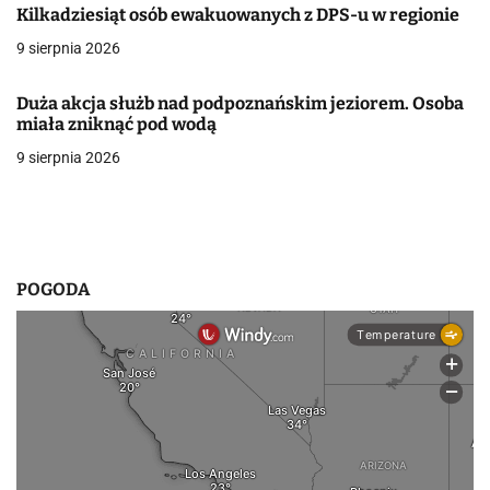
Kilkadziesiąt osób ewakuowanych z DPS-u w regionie
w
9 sierpnia 2026
p
Duża akcja służb nad podpoznańskim jeziorem. Osoba
i
miała zniknąć pod wodą
s
9 sierpnia 2026
u
POGODA