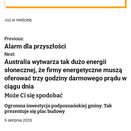
wiatrak pod
Już w niedzielę.
Poznaniem
Previous:
N
Alarm dla przyszłości
a
Next:
Australia wytwarza tak dużo energii
w
słonecznej, że firmy energetyczne muszą
i
oferować trzy godziny darmowego prądu w
g
ciągu dnia
a
Może Ci się spodobać
c
Ogromna inwestycja podpoznańskiej gminy. Tak
prezentuje się plac budowy
j
9 sierpnia 2026
a