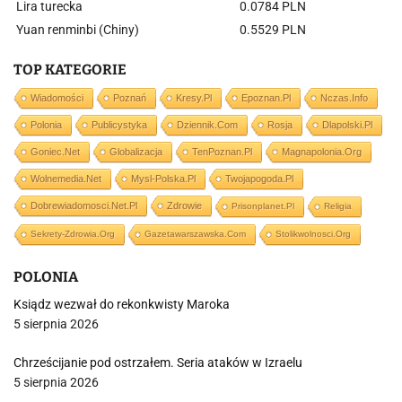
Lira turecka
0.0784 PLN
Yuan renminbi (Chiny)
0.5529 PLN
TOP KATEGORIE
Wiadomości
Poznań
Kresy.pl
Epoznan.pl
Nczas.info
Polonia
Publicystyka
Dziennik.com
Rosja
Dlapolski.pl
Goniec.net
Globalizacja
TenPoznan.pl
Magnapolonia.org
Wolnemedia.net
Mysl-Polska.pl
Twojapogoda.pl
Dobrewiadomosci.net.pl
Zdrowie
Prisonplanet.pl
Religia
Sekrety-Zdrowia.org
Gazetawarszawska.com
Stolikwolnosci.org
POLONIA
Ksiądz wezwał do rekonkwisty Maroka
5 sierpnia 2026
Chrześcijanie pod ostrzałem. Seria ataków w Izraelu
5 sierpnia 2026