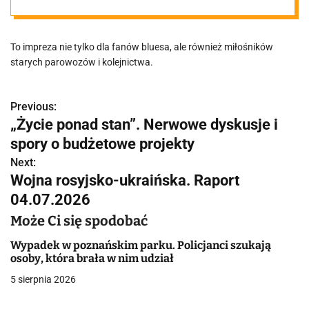
dworcu
To impreza nie tylko dla fanów bluesa, ale również miłośników
starych parowozów i kolejnictwa.
Previous:
N
„Życie ponad stan”. Nerwowe dyskusje i
a
spory o budżetowe projekty
w
Next:
Wojna rosyjsko-ukraińska. Raport
i
04.07.2026
g
Może Ci się spodobać
a
Wypadek w poznańskim parku. Policjanci szukają
osoby, która brała w nim udział
c
5 sierpnia 2026
j