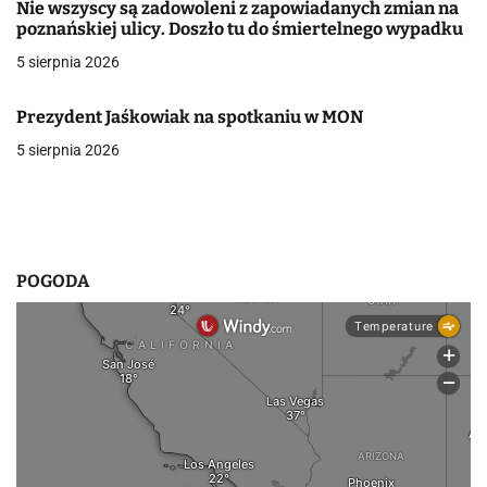
Nie wszyscy są zadowoleni z zapowiadanych zmian na
a
poznańskiej ulicy. Doszło tu do śmiertelnego wypadku
w
5 sierpnia 2026
p
Prezydent Jaśkowiak na spotkaniu w MON
i
5 sierpnia 2026
s
u
POGODA