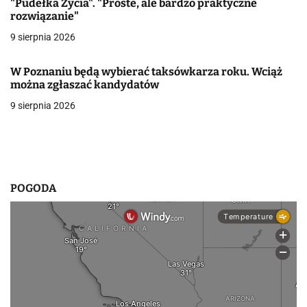
"Pudełka Życia". "Proste, ale bardzo praktyczne
rozwiązanie"
w
9 sierpnia 2026
p
i
W Poznaniu będą wybierać taksówkarza roku. Wciąż
można zgłaszać kandydatów
s
9 sierpnia 2026
u
POGODA