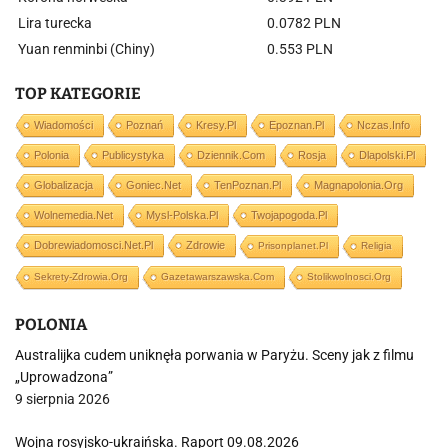
Lira turecka
0.0782 PLN
Yuan renminbi (Chiny)
0.553 PLN
TOP KATEGORIE
Wiadomości
Poznań
Kresy.pl
Epoznan.pl
Nczas.info
Polonia
Publicystyka
Dziennik.com
Rosja
Dlapolski.pl
Globalizacja
Goniec.net
TenPoznan.pl
Magnapolonia.org
Wolnemedia.net
Mysl-Polska.pl
Twojapogoda.pl
Dobrewiadomosci.net.pl
Zdrowie
Prisonplanet.pl
Religia
Sekrety-Zdrowia.org
Gazetawarszawska.com
Stolikwolnosci.org
POLONIA
Australijka cudem uniknęła porwania w Paryżu. Sceny jak z filmu
„Uprowadzona”
9 sierpnia 2026
Wojna rosyjsko-ukraińska. Raport 09.08.2026