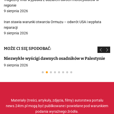
regionie
9 sierpnia 2026
Iran stawia warunki otwarcia Ormuzu – odwrót USA i wypłata
reparacji
9 sierpnia 2026
MOŻE CI SIĘ SPODOBAĆ:
Niezwykłe wyścigi dawnych osadników w Palestynie
9 sierpnia 2026
Materiały (treści, artykuły, zdjęcia, filmy) autorstwa portalu
news.24tm.pl mogą być publikowane i powielane pod warunkiem
podania wyraźnego źródła.