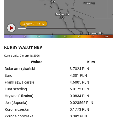
KURSY WALUT NBP
Kurs z dnia: 7 sierpnia 2026
Waluta
Kurs
Dolar amerykański
3.7324 PLN
Euro
4.301 PLN
Frank szwajcarski
4.6005 PLN
Funt szterling
5.0172 PLN
Hrywna (Ukraina)
0.0834 PLN
Jen (Japonia)
0.023565 PLN
Korona czeska
0.1773 PLN
Korona norweska
0.392 PLN