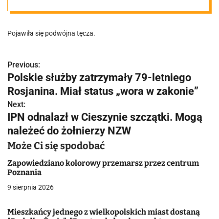
Pojawiła się podwójna tęcza.
Previous:
N
Polskie służby zatrzymały 79-letniego
a
Rosjanina. Miał status „wora w zakonie”
w
Next:
IPN odnalazł w Cieszynie szczątki. Mogą
i
należeć do żołnierzy NZW
g
Może Ci się spodobać
a
Zapowiedziano kolorowy przemarsz przez centrum
Poznania
c
9 sierpnia 2026
j
Mieszkańcy jednego z wielkopolskich miast dostaną
a