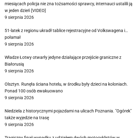
miesiącach policja nie zna tożsamości sprawcy, internauci ustalili ją
w jeden dzień [VIDEO]
9 sierpnia 2026
51-latek z regionu ukradł tablice rejestracyjne od Volkswagena i…
połamał
9 sierpnia 2026
Władze Łotwy otwarły jedyne działające przejście graniczne z
Białorusią
9 sierpnia 2026
Olsztyn. Runęła ściana hotelu, w środku były dzieci na koloniach.
Ponad 100 osób ewakuowano
9 sierpnia 2026
Niedziela z historycznymi pojazdami na ulicach Poznania. "Ogórek"
także wyjedzie na trasę
9 sierpnia 2026
Tragiczny finał wypadku z udziałem dwóch motocyklistów w