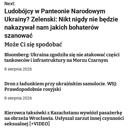
Next:
i
Ludobójcy w Panteonie Narodowym
g
Ukrainy? Zelenski: Nikt nigdy nie będzie
nakazywał nam jakich bohaterów
a
szanować
c
Może Ci się spodobać
j
Bloomberg: Ukraina zgodziła się nie atakować części
tankowców i infrastruktury na Morzu Czarnym
a
8 sierpnia 2026
w
p
Dron z ładunkiem przy ukraińskim samolocie. WSJ:
Prawdopodobnie rosyjski
i
8 sierpnia 2026
s
Kierowca taksówki z Kazachstanu wywiózł pasażerkę
u
na obrzeża Wrocławia. Usłyszał zarzut innej czynności
seksualnej [+VIDEO]