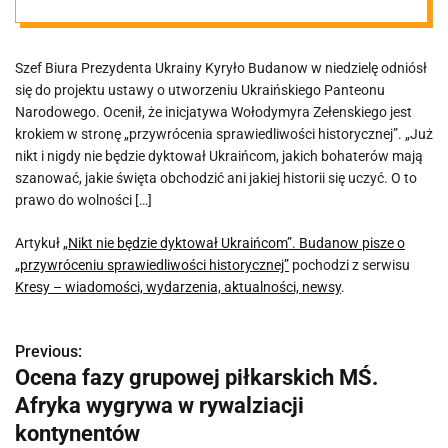
o
Szef Biura Prezydenta Ukrainy Kyryło Budanow w niedzielę odniósł
„przywróceniu
się do projektu ustawy o utworzeniu Ukraińskiego Panteonu
Narodowego. Ocenił, że inicjatywa Wołodymyra Zełenskiego jest
sprawiedliwośc
krokiem w stronę „przywrócenia sprawiedliwości historycznej”. „Już
nikt i nigdy nie będzie dyktował Ukraińcom, jakich bohaterów mają
szanować, jakie święta obchodzić ani jakiej historii się uczyć. O to
i historycznej”
prawo do wolności […]
Artykuł
„Nikt nie będzie dyktował Ukraińcom”. Budanow pisze o
„przywróceniu sprawiedliwości historycznej”
pochodzi z serwisu
Kresy – wiadomości, wydarzenia, aktualności, newsy
.
Previous:
N
Ocena fazy grupowej piłkarskich MŚ.
a
Afryka wygrywa w rywalziacji
w
kontynentów