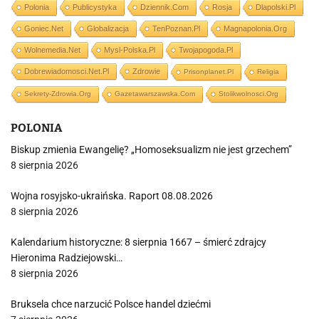
Polonia
Publicystyka
Dziennik.com
Rosja
Dlapolski.pl
Goniec.net
Globalizacja
TenPoznan.pl
Magnapolonia.org
Wolnemedia.net
Mysl-Polska.pl
Twojapogoda.pl
Dobrewiadomosci.net.pl
Zdrowie
Prisonplanet.pl
Religia
Sekrety-Zdrowia.org
Gazetawarszawska.com
Stolikwolnosci.org
POLONIA
Biskup zmienia Ewangelię? „Homoseksualizm nie jest grzechem”
8 sierpnia 2026
Wojna rosyjsko-ukraińska. Raport 08.08.2026
8 sierpnia 2026
Kalendarium historyczne: 8 sierpnia 1667 – śmierć zdrajcy
Hieronima Radziejowski…
8 sierpnia 2026
Bruksela chce narzucić Polsce handel dziećmi