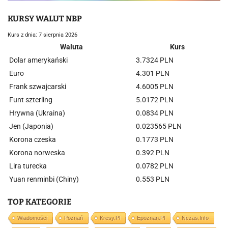
KURSY WALUT NBP
Kurs z dnia: 7 sierpnia 2026
Waluta
Kurs
Dolar amerykański
3.7324 PLN
Euro
4.301 PLN
Frank szwajcarski
4.6005 PLN
Funt szterling
5.0172 PLN
Hrywna (Ukraina)
0.0834 PLN
Jen (Japonia)
0.023565 PLN
Korona czeska
0.1773 PLN
Korona norweska
0.392 PLN
Lira turecka
0.0782 PLN
Yuan renminbi (Chiny)
0.553 PLN
TOP KATEGORIE
Wiadomości
Poznań
Kresy.pl
Epoznan.pl
Nczas.info