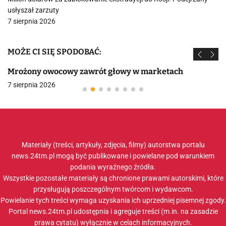
usłyszał zarzuty
7 sierpnia 2026
MOŻE CI SIĘ SPODOBAĆ:
Mrożony owocowy zawrót głowy w marketach
7 sierpnia 2026
Materiały (treści, artykuły, zdjęcia, filmy) autorstwa portalu
news.24tm.pl mogą być publikowane i powielane pod warunkiem
podania wyraźnego źródła.
Wszystkie pozostałe materiały są chronione prawami autorskimi, które
przysługują poszczególnym twórcom i wydawcom.
Powielanie tych treści wymaga uzyskania ich uprzedniej pisemnej zgody.
Portal news.24tm.pl udostępnia i agreguje treści (m.in. na zasadzie
prawa cytatu) wyłącznie w celach informacyjnych.