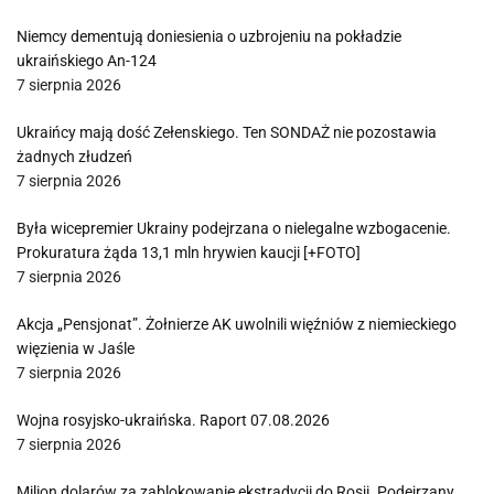
Niemcy dementują doniesienia o uzbrojeniu na pokładzie
ukraińskiego An-124
7 sierpnia 2026
Ukraińcy mają dość Zełenskiego. Ten SONDAŻ nie pozostawia
żadnych złudzeń
7 sierpnia 2026
Była wicepremier Ukrainy podejrzana o nielegalne wzbogacenie.
Prokuratura żąda 13,1 mln hrywien kaucji [+FOTO]
7 sierpnia 2026
Akcja „Pensjonat”. Żołnierze AK uwolnili więźniów z niemieckiego
więzienia w Jaśle
7 sierpnia 2026
Wojna rosyjsko-ukraińska. Raport 07.08.2026
7 sierpnia 2026
Milion dolarów za zablokowanie ekstradycji do Rosji. Podejrzany