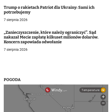
j
Trump o rakietach Patriot dla Ukrainy: Sami ich
a
potrzebujemy
w
7 sierpnia 2026
p
„Zanieczyszczenie, które należy ograniczyć”. Sąd
i
nakazał Mecie zapłatę kilkuset milionów dolarów.
Koncern zapowiada odwołanie
s
7 sierpnia 2026
u
POGODA