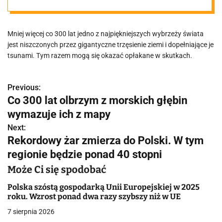
sekret
Mniej więcej co 300 lat jedno z najpiękniejszych wybrzeży świata
jest niszczonych przez gigantyczne trzęsienie ziemi i dopełniające je
tsunami. Tym razem mogą się okazać opłakane w skutkach.
Previous:
N
Co 300 lat olbrzym z morskich głębin
a
wymazuje ich z mapy
w
Next:
Rekordowy żar zmierza do Polski. W tym
i
regionie będzie ponad 40 stopni
g
Może Ci się spodobać
a
Polska szóstą gospodarką Unii Europejskiej w 2025
roku. Wzrost ponad dwa razy szybszy niż w UE
c
7 sierpnia 2026