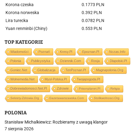
Korona czeska
0.1773 PLN
Korona norweska
0.392 PLN
Lira turecka
0.0782 PLN
Yuan renminbi (Chiny)
0.553 PLN
TOP KATEGORIE
Wiadomości
Poznań
Kresy.pl
Epoznan.pl
Nczas.info
Polonia
Publicystyka
Dziennik.com
Rosja
Dlapolski.pl
Goniec.net
Globalizacja
TenPoznan.pl
Magnapolonia.org
Wolnemedia.net
Mysl-Polska.pl
Twojapogoda.pl
Dobrewiadomosci.net.pl
Zdrowie
Prisonplanet.pl
Religia
Sekrety-Zdrowia.org
Gazetawarszawska.com
Stolikwolnosci.org
POLONIA
Stanisław Michalkiewicz: Rozbieramy z uwagą klangor
7 sierpnia 2026