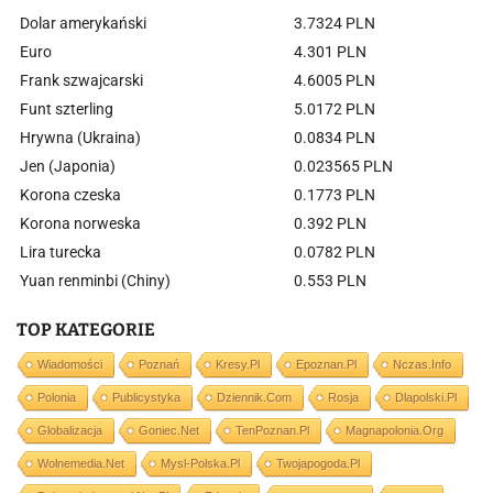
Dolar amerykański
3.7324 PLN
Euro
4.301 PLN
Frank szwajcarski
4.6005 PLN
Funt szterling
5.0172 PLN
Hrywna (Ukraina)
0.0834 PLN
Jen (Japonia)
0.023565 PLN
Korona czeska
0.1773 PLN
Korona norweska
0.392 PLN
Lira turecka
0.0782 PLN
Yuan renminbi (Chiny)
0.553 PLN
TOP KATEGORIE
Wiadomości
Poznań
Kresy.pl
Epoznan.pl
Nczas.info
Polonia
Publicystyka
Dziennik.com
Rosja
Dlapolski.pl
Globalizacja
Goniec.net
TenPoznan.pl
Magnapolonia.org
Wolnemedia.net
Mysl-Polska.pl
Twojapogoda.pl