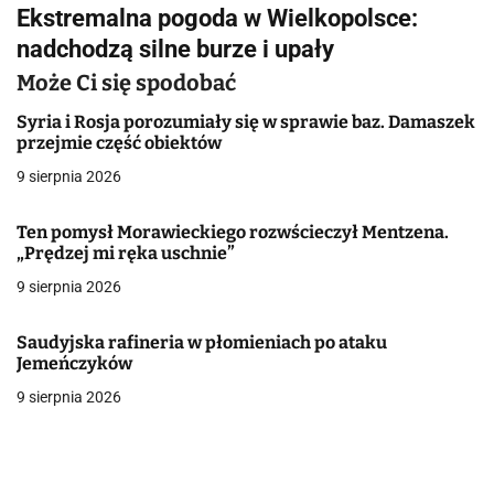
i
Ekstremalna pogoda w Wielkopolsce:
g
nadchodzą silne burze i upały
a
Może Ci się spodobać
c
Syria i Rosja porozumiały się w sprawie baz. Damaszek
przejmie część obiektów
j
9 sierpnia 2026
a
Ten pomysł Morawieckiego rozwścieczył Mentzena.
w
„Prędzej mi ręka uschnie”
9 sierpnia 2026
p
i
Saudyjska rafineria w płomieniach po ataku
Jemeńczyków
s
9 sierpnia 2026
u