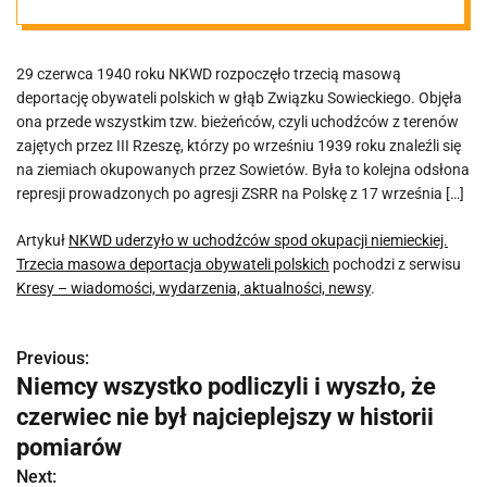
Trzecia masowa
29 czerwca 1940 roku NKWD rozpoczęło trzecią masową
deportacja
deportację obywateli polskich w głąb Związku Sowieckiego. Objęła
ona przede wszystkim tzw. bieżeńców, czyli uchodźców z terenów
obywateli
zajętych przez III Rzeszę, którzy po wrześniu 1939 roku znaleźli się
na ziemiach okupowanych przez Sowietów. Była to kolejna odsłona
represji prowadzonych po agresji ZSRR na Polskę z 17 września […]
polskich
Artykuł
NKWD uderzyło w uchodźców spod okupacji niemieckiej.
Trzecia masowa deportacja obywateli polskich
pochodzi z serwisu
Kresy – wiadomości, wydarzenia, aktualności, newsy
.
Previous:
N
Niemcy wszystko podliczyli i wyszło, że
a
czerwiec nie był najcieplejszy w historii
w
pomiarów
Next: