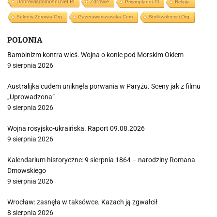
Dobrewiadomosci.net.pl
Zdrowie
Prisonplanet.pl
Religia
Sekrety-Zdrowia.org
Gazetawarszawska.com
Stolikwolnosci.org
POLONIA
Bambinizm kontra wieś. Wojna o konie pod Morskim Okiem
9 sierpnia 2026
Australijka cudem uniknęła porwania w Paryżu. Sceny jak z filmu
„Uprowadzona”
9 sierpnia 2026
Wojna rosyjsko-ukraińska. Raport 09.08.2026
9 sierpnia 2026
Kalendarium historyczne: 9 sierpnia 1864 – narodziny Romana
Dmowskiego
9 sierpnia 2026
Wrocław: zasnęła w taksówce. Kazach ją zgwałcił
8 sierpnia 2026