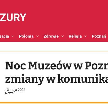
NZURY
zacja
Polonia
Zdrowie
Religia
Poznań
Noc Muzeów w Pozn
zmiany w komunikac
13 maja 2026
News