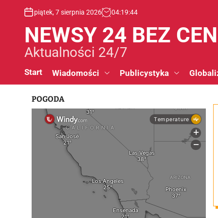
S
piątek, 7 sierpnia 2026
04
:
19
:
45
k
i
NEWSY 24 BEZ CE
p
t
Aktualności 24/7
o
c
Start
Wiadomości
Publicystyka
Globali
o
n
POGODA
t
e
n
t