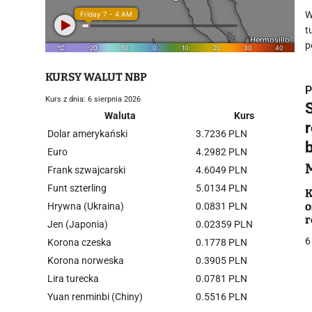
W
t
p
KURSY WALUT NBP
P
Kurs z dnia: 6 sierpnia 2026
Waluta
Kurs
Dolar amerykański
3.7236 PLN
Euro
4.2982 PLN
i
Frank szwajcarski
4.6049 PLN
Funt szterling
5.0134 PLN
K
o
Hrywna (Ukraina)
0.0831 PLN
r
Jen (Japonia)
0.02359 PLN
6
Korona czeska
0.1778 PLN
Korona norweska
0.3905 PLN
j
Lira turecka
0.0781 PLN
Yuan renminbi (Chiny)
0.5516 PLN