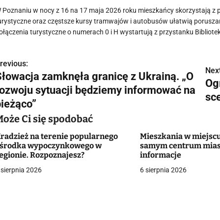
 Poznaniu w nocy z 16 na 17 maja 2026 roku mieszkańcy skorzystają z p
urystyczne oraz częstsze kursy tramwajów i autobusów ułatwią poruszani
ołączenia turystyczne o numerach 0 i H wystartują z przystanku Bibliotek
revious:
N
Next
Słowacja zamknęła granicę z Ukrainą. „O
Og
a
rozwoju sytuacji będziemy informować na
sc
w
bieżąco”
Może Ci się spodobać
radzież na terenie popularnego
Mieszkania w miejscu
g
środka wypoczynkowego w
samym centrum mias
egionie. Rozpoznajesz?
informacje
a
 sierpnia 2026
6 sierpnia 2026
c
a