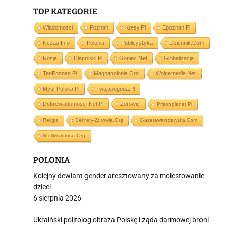
TOP KATEGORIE
Wiadomości
Poznań
Kresy.pl
Epoznan.pl
Nczas.info
Polonia
Publicystyka
Dziennik.com
i
Rosja
Dlapolski.pl
Goniec.net
Globalizacja
TenPoznan.pl
Magnapolonia.org
Wolnemedia.net
Mysl-Polska.pl
Twojapogoda.pl
Dobrewiadomosci.net.pl
Zdrowie
Prisonplanet.pl
Religia
Sekrety-Zdrowia.org
Gazetawarszawska.com
Stolikwolnosci.org
POLONIA
Kolejny dewiant gender aresztowany za molestowanie
dzieci
6 sierpnia 2026
Ukraiński politolog obraża Polskę i żąda darmowej broni