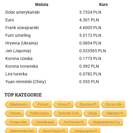
Waluta
Kurs
Dolar amerykański
3.7324 PLN
Euro
4.301 PLN
Frank szwajcarski
4.6005 PLN
Funt szterling
5.0172 PLN
Hrywna (Ukraina)
0.0834 PLN
Jen (Japonia)
0.023565 PLN
Korona czeska
0.1773 PLN
Korona norweska
0.392 PLN
Lira turecka
0.0782 PLN
Yuan renminbi (Chiny)
0.553 PLN
TOP KATEGORIE
Wiadomości
Poznań
Kresy.pl
Epoznan.pl
Nczas.info
Polonia
Publicystyka
Dziennik.com
Rosja
Dlapolski.pl
Goniec.net
Globalizacja
TenPoznan.pl
Magnapolonia.org
Wolnemedia.net
Mysl-Polska.pl
Twojapogoda.pl