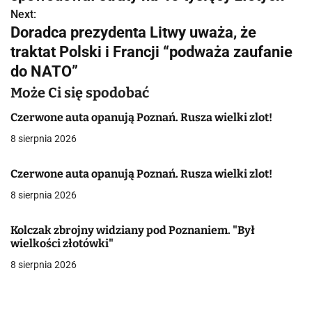
Next:
i
Doradca prezydenta Litwy uważa, że
g
traktat Polski i Francji “podważa zaufanie
do NATO”
a
Może Ci się spodobać
c
Czerwone auta opanują Poznań. Rusza wielki zlot!
j
8 sierpnia 2026
a
Czerwone auta opanują Poznań. Rusza wielki zlot!
w
8 sierpnia 2026
p
i
Kolczak zbrojny widziany pod Poznaniem. "Był
wielkości złotówki"
s
8 sierpnia 2026
u