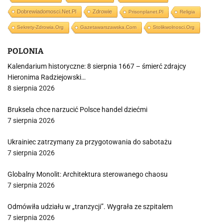
Dobrewiadomosci.net.pl
Zdrowie
Prisonplanet.pl
Religia
Sekrety-Zdrowia.org
Gazetawarszawska.com
Stolikwolnosci.org
POLONIA
Kalendarium historyczne: 8 sierpnia 1667 – śmierć zdrajcy
Hieronima Radziejowski…
8 sierpnia 2026
Bruksela chce narzucić Polsce handel dziećmi
7 sierpnia 2026
Ukrainiec zatrzymany za przygotowania do sabotażu
7 sierpnia 2026
Globalny Monolit: Architektura sterowanego chaosu
7 sierpnia 2026
Odmówiła udziału w „tranzycji”. Wygrała ze szpitalem
7 sierpnia 2026