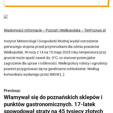
mieszkańców
części
Wiadomości i informacje – Poznań i Wielkopolska – TenPoznan.pl
Wielkopolski
Instytut Meteorologii i Gospodarki Wodnej wydał ostrzeżenie
pierwszego stopnia przed przymrozkami dla ośmiu powiatów
Wielkopolski. W nocy z 14 na 15 maja 2025 roku temperatura przy
gruncie może spaść nawet do -3°C, co stanowi potencjalne
zagrożenie dla upraw i roślinności. Wielkopolscy rolnicy i ogrodnicy
powinni przygotować się na gwałtowne ochłodzenie. Według
komunikatu wydanego przez IMGW […]
Previous:
N
Włamywał się do poznańskich sklepów i
a
punktów gastronomicznych. 17-latek
w
spowodował straty na 45 tysięcy złotych