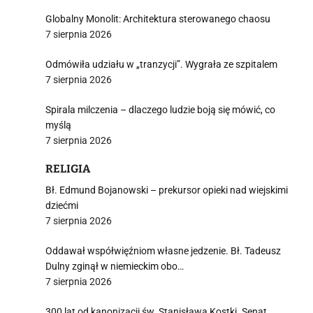
Globalny Monolit: Architektura sterowanego chaosu
7 sierpnia 2026
Odmówiła udziału w „tranzycji”. Wygrała ze szpitalem
7 sierpnia 2026
Spirala milczenia – dlaczego ludzie boją się mówić, co
myślą
7 sierpnia 2026
RELIGIA
Bł. Edmund Bojanowski – prekursor opieki nad wiejskimi
dziećmi
7 sierpnia 2026
Oddawał współwięźniom własne jedzenie. Bł. Tadeusz
Dulny zginął w niemieckim obo…
7 sierpnia 2026
300 lat od kanonizacji św. Stanisława Kostki. Senat