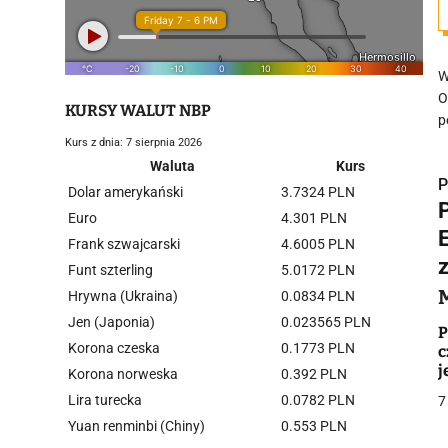
W
O
KURSY WALUT NBP
p
Kurs z dnia: 7 sierpnia 2026
Waluta
Kurs
P
Dolar amerykański
3.7324 PLN
Euro
4.301 PLN
Frank szwajcarski
4.6005 PLN
Funt szterling
5.0172 PLN
Hrywna (Ukraina)
0.0834 PLN
i
Jen (Japonia)
0.023565 PLN
P
Korona czeska
0.1773 PLN
c
j
Korona norweska
0.392 PLN
"
Lira turecka
0.0782 PLN
7
Yuan renminbi (Chiny)
0.553 PLN