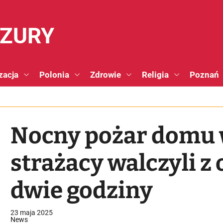
NZURY
zacja
Polonia
Zdrowie
Religia
Poznań
Nocny pożar domu 
strażacy walczyli z
dwie godziny
23 maja 2025
News