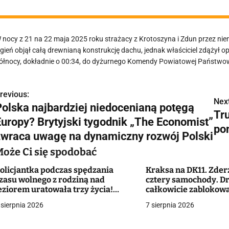
 nocy z 21 na 22 maja 2025 roku strażacy z Krotoszyna i Zdun przez nie
gień objął całą drewnianą konstrukcję dachu, jednak właściciel zdążył op
ółnocy, dokładnie o 00:34, do dyżurnego Komendy Powiatowej Państwowe
revious:
N
Next
Polska najbardziej niedocenianą potęgą
Tr
a
Europy? Brytyjski tygodnik „The Economist”
po
w
zwraca uwagę na dynamiczny rozwój Polski
Może Ci się spodobać
olicjantka podczas spędzania
Kraksa na DK11. Zder
g
zasu wolnego z rodziną nad
cztery samochody. D
eziorem uratowała trzy życia!
całkowicie zablokow
a
Ratunku, pomocy, toniemy!"
 sierpnia 2026
7 sierpnia 2026
c