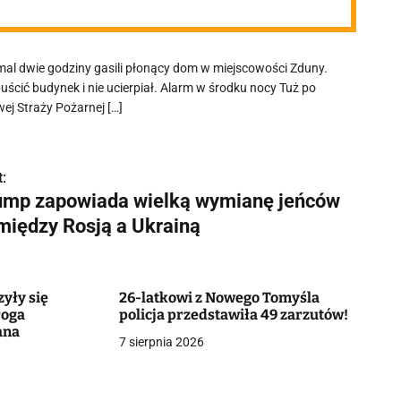
mal dwie godziny gasili płonący dom w miejscowości Zduny.
uścić budynek i nie ucierpiał. Alarm w środku nocy Tuż po
j Straży Pożarnej […]
:
ump zapowiada wielką wymianę jeńców
między Rosją a Ukrainą
zyły się
26-latkowi z Nowego Tomyśla
roga
policja przedstawiła 49 zarzutów!
ana
7 sierpnia 2026