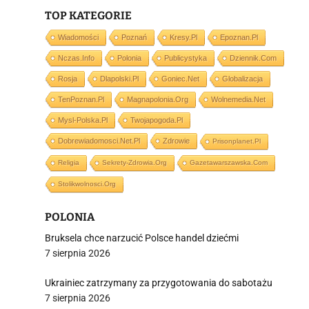
j
TOP KATEGORIE
Wiadomości
Poznań
Kresy.pl
Epoznan.pl
Nczas.info
Polonia
Publicystyka
Dziennik.com
Rosja
Dlapolski.pl
Goniec.net
Globalizacja
TenPoznan.pl
Magnapolonia.org
Wolnemedia.net
i
Mysl-Polska.pl
Twojapogoda.pl
Dobrewiadomosci.net.pl
Zdrowie
Prisonplanet.pl
Religia
Sekrety-Zdrowia.org
Gazetawarszawska.com
Stolikwolnosci.org
POLONIA
Bruksela chce narzucić Polsce handel dziećmi
7 sierpnia 2026
Ukrainiec zatrzymany za przygotowania do sabotażu
7 sierpnia 2026