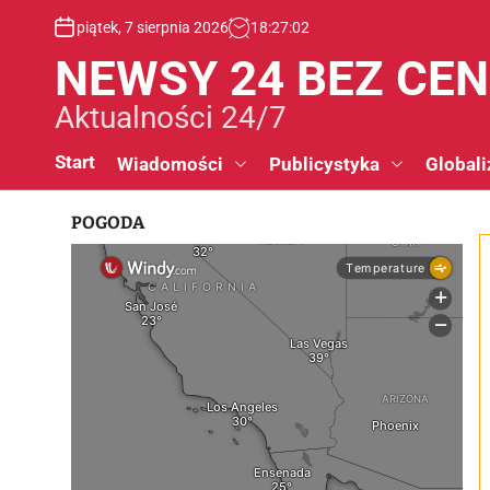
S
piątek, 7 sierpnia 2026
18
:
27
:
03
k
i
NEWSY 24 BEZ CE
p
t
Aktualności 24/7
o
c
Start
Wiadomości
Publicystyka
Globali
o
n
POGODA
t
e
n
t