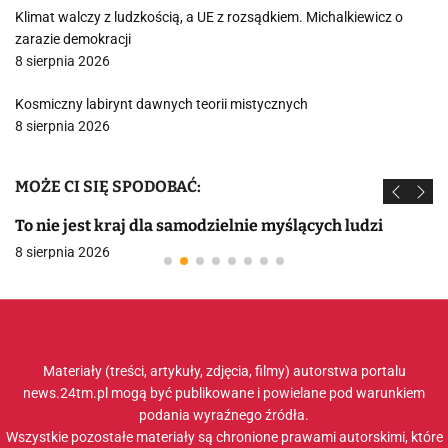
Klimat walczy z ludzkością, a UE z rozsądkiem. Michalkiewicz o
zarazie demokracji
8 sierpnia 2026
Kosmiczny labirynt dawnych teorii mistycznych
8 sierpnia 2026
MOŻE CI SIĘ SPODOBAĆ:
To nie jest kraj dla samodzielnie myślących ludzi
8 sierpnia 2026
Materiały (treści, artykuły, zdjęcia, filmy) autorstwa portalu
news.24tm.pl mogą być publikowane i powielane pod warunkiem
podania wyraźnego źródła.
Wszystkie pozostałe materiały są chronione prawami autorskimi, które