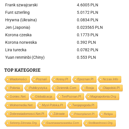
Frank szwajcarski
4.6005 PLN
Funt szterling
5.0172 PLN
Hrywna (Ukraina)
0.0834 PLN
Jen (Japonia)
0.023565 PLN
Korona czeska
0.1773 PLN
Korona norweska
0.392 PLN
Lira turecka
0.0782 PLN
Yuan renminbi (Chiny)
0.553 PLN
TOP KATEGORIE
Wiadomości
Poznań
Kresy.pl
Epoznan.pl
Nczas.info
Polonia
Publicystyka
Dziennik.com
Rosja
Dlapolski.pl
Goniec.net
Globalizacja
TenPoznan.pl
Magnapolonia.org
Wolnemedia.net
Mysl-Polska.pl
Twojapogoda.pl
Dobrewiadomosci.net.pl
Zdrowie
Prisonplanet.pl
Religia
Sekrety-Zdrowia.org
Gazetawarszawska.com
Stolikwolnosci.org