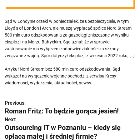
. Sąd wskazał na
Sąd w Londynie orzekł w poniedziałek, że ubezpieczyciele, w tym
wyłączenie
Lloyd’s of London i Arch, nie muszą wypłacać spółce Nord Stream
580 mln euro odszkodowania za gazociągi zniszczone w wyniku
wojenne
eksplozji na Morzu Bałtyckim. Sąd uznał, że w sprawie
zastosowanie ma wyłączenie odpowiedzialności za szkody
związane z wojną. Spór dotyczył eksplozji z września 2022 roku, […]
Artykuł
Nord Stream bez 580 mln euro odszkodowania. Sąd
wskazał na wyłączenie wojenne
pochodzi z serwisu
Kresy –
wiadomości, wydarzenia, aktualności, newsy
.
Previous:
N
Roman Fritz: To będzie gorąca jesień!
a
Next:
Outsourcing IT w Poznaniu – kiedy się
w
opłaca małej i średniej firmie?