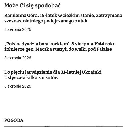
i
Może Ci się spodobać
g
Kamienna Góra. 15-latek w cieżkim stanie. Zatrzymano
a
szesnastoletniego podejrzanego o atak
8 sierpnia 2026
c
j
„Polska dywizja była korkiem”. 8 sierpnia 1944 roku
żołnierze gen. Maczka ruszyli do walki pod Falaise
a
8 sierpnia 2026
w
Do pięciu lat więzienia dla 31-letniej Ukrainki.
p
Usłyszała kilka zarzutów
i
8 sierpnia 2026
s
u
POGODA