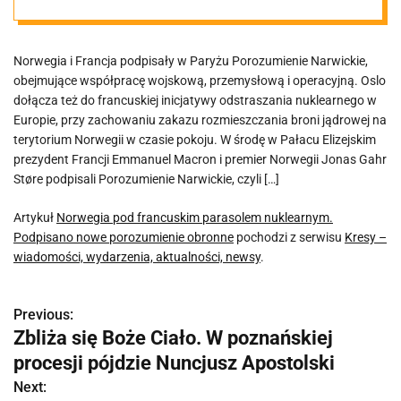
Podpisano
Norwegia i Francja podpisały w Paryżu Porozumienie Narwickie,
nowe
obejmujące współpracę wojskową, przemysłową i operacyjną. Oslo
dołącza też do francuskiej inicjatywy odstraszania nuklearnego w
porozumienie
Europie, przy zachowaniu zakazu rozmieszczania broni jądrowej na
terytorium Norwegii w czasie pokoju. W środę w Pałacu Elizejskim
prezydent Francji Emmanuel Macron i premier Norwegii Jonas Gahr
obronne
Støre podpisali Porozumienie Narwickie, czyli […]
Artykuł
Norwegia pod francuskim parasolem nuklearnym.
Podpisano nowe porozumienie obronne
pochodzi z serwisu
Kresy –
wiadomości, wydarzenia, aktualności, newsy
.
Previous:
N
Zbliża się Boże Ciało. W poznańskiej
a
procesji pójdzie Nuncjusz Apostolski
w
Next: