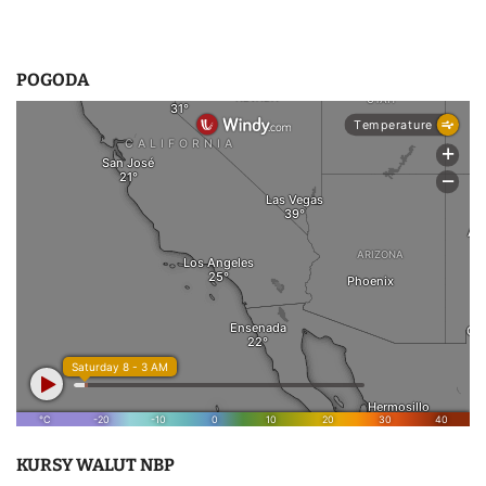
POGODA
KURSY WALUT NBP