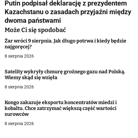
Putin podpisał deklarację z prezydentem
i
Kazachstanu o zasadach przyjaźni między
g
dwoma państwami
a
Może Ci się spodobać
c
Żar wróci 9 sierpnia. Jak długo potrwa i kiedy będzie
najgoręcej?
j
8 sierpnia 2026
a
Satelity wykryły chmurę groźnego gazu nad Polską.
w
Wiemy skąd się wzięła
8 sierpnia 2026
p
i
Kongo zakazuje eksportu koncentratów miedzi i
kobaltu. Chce zatrzymać większą część wartości
s
surowców
u
8 sierpnia 2026