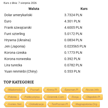
Kurs z dnia: 7 sierpnia 2026
Waluta
Kurs
Dolar amerykański
3.7324 PLN
Euro
4.301 PLN
Frank szwajcarski
4.6005 PLN
Funt szterling
5.0172 PLN
Hrywna (Ukraina)
0.0834 PLN
Jen (Japonia)
0.023565 PLN
Korona czeska
0.1773 PLN
Korona norweska
0.392 PLN
Lira turecka
0.0782 PLN
Yuan renminbi (Chiny)
0.553 PLN
TOP KATEGORIE
Wiadomości
Poznań
Kresy.pl
Epoznan.pl
Nczas.info
Polonia
Publicystyka
Dziennik.com
Rosja
Dlapolski.pl
Goniec.net
Globalizacja
TenPoznan.pl
Magnapolonia.org