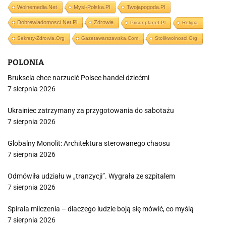
Wolnemedia.net
Mysl-Polska.pl
Twojapogoda.pl
Dobrewiadomosci.net.pl
Zdrowie
Prisonplanet.pl
Religia
Sekrety-Zdrowia.org
Gazetawarszawska.com
Stolikwolnosci.org
POLONIA
Bruksela chce narzucić Polsce handel dziećmi
7 sierpnia 2026
Ukrainiec zatrzymany za przygotowania do sabotażu
7 sierpnia 2026
Globalny Monolit: Architektura sterowanego chaosu
7 sierpnia 2026
Odmówiła udziału w „tranzycji”. Wygrała ze szpitalem
7 sierpnia 2026
Spirala milczenia – dlaczego ludzie boją się mówić, co myślą
7 sierpnia 2026