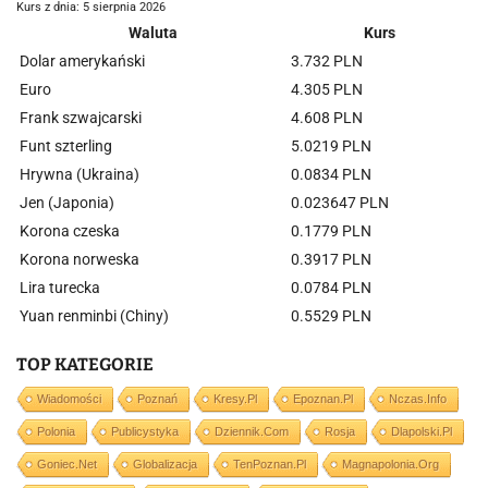
Kurs z dnia: 5 sierpnia 2026
Waluta
Kurs
Dolar amerykański
3.732 PLN
Euro
4.305 PLN
Frank szwajcarski
4.608 PLN
Funt szterling
5.0219 PLN
Hrywna (Ukraina)
0.0834 PLN
Jen (Japonia)
0.023647 PLN
Korona czeska
0.1779 PLN
Korona norweska
0.3917 PLN
Lira turecka
0.0784 PLN
Yuan renminbi (Chiny)
0.5529 PLN
TOP KATEGORIE
Wiadomości
Poznań
Kresy.pl
Epoznan.pl
Nczas.info
Polonia
Publicystyka
Dziennik.com
Rosja
Dlapolski.pl
Goniec.net
Globalizacja
TenPoznan.pl
Magnapolonia.org