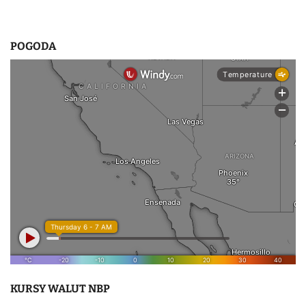
POGODA
KURSY WALUT NBP