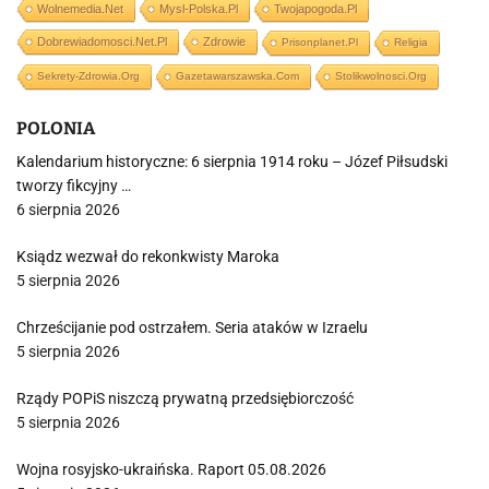
Wolnemedia.net
Mysl-Polska.pl
Twojapogoda.pl
Dobrewiadomosci.net.pl
Zdrowie
Prisonplanet.pl
Religia
Sekrety-Zdrowia.org
Gazetawarszawska.com
Stolikwolnosci.org
POLONIA
Kalendarium historyczne: 6 sierpnia 1914 roku – Józef Piłsudski
tworzy fikcyjny …
6 sierpnia 2026
Ksiądz wezwał do rekonkwisty Maroka
5 sierpnia 2026
Chrześcijanie pod ostrzałem. Seria ataków w Izraelu
5 sierpnia 2026
Rządy POPiS niszczą prywatną przedsiębiorczość
5 sierpnia 2026
Wojna rosyjsko-ukraińska. Raport 05.08.2026