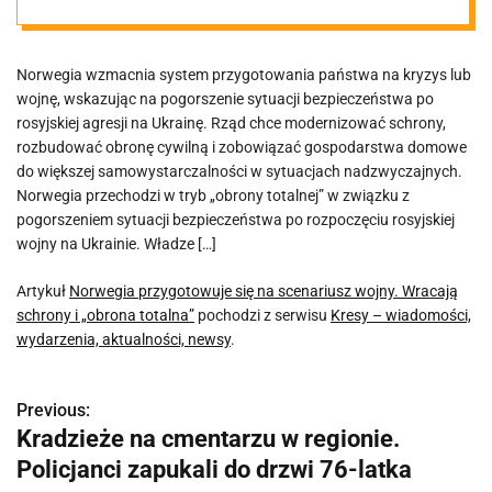
wojny. Wracają
Norwegia wzmacnia system przygotowania państwa na kryzys lub
schrony i
wojnę, wskazując na pogorszenie sytuacji bezpieczeństwa po
rosyjskiej agresji na Ukrainę. Rząd chce modernizować schrony,
„obrona
rozbudować obronę cywilną i zobowiązać gospodarstwa domowe
do większej samowystarczalności w sytuacjach nadzwyczajnych.
Norwegia przechodzi w tryb „obrony totalnej” w związku z
totalna”
pogorszeniem sytuacji bezpieczeństwa po rozpoczęciu rosyjskiej
wojny na Ukrainie. Władze […]
Artykuł
Norwegia przygotowuje się na scenariusz wojny. Wracają
schrony i „obrona totalna”
pochodzi z serwisu
Kresy – wiadomości,
wydarzenia, aktualności, newsy
.
Previous:
N
Kradzieże na cmentarzu w regionie.
a
Policjanci zapukali do drzwi 76-latka