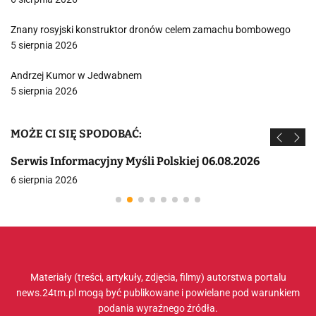
Znany rosyjski konstruktor dronów celem zamachu bombowego
5 sierpnia 2026
Andrzej Kumor w Jedwabnem
5 sierpnia 2026
MOŻE CI SIĘ SPODOBAĆ:
Serwis Informacyjny Myśli Polskiej 06.08.2026
6 sierpnia 2026
Materiały (treści, artykuły, zdjęcia, filmy) autorstwa portalu
news.24tm.pl mogą być publikowane i powielane pod warunkiem
podania wyraźnego źródła.