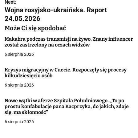
w
Next:
Wojna rosyjsko-ukraińska. Raport
i
24.05.2026
g
Może Ci się spodobać
a
Makabra podczas transmisji na żywo. Znany influencer
został zastrzelony na oczach widzów
c
6 sierpnia 2026
j
Kryzys migracyjny w Cuecie. Rozpoczęły się procesy
a
kilkudziesięciu osób
w
6 sierpnia 2026
p
Nowe wątki w aferze Szpitala Południowego. „To po
i
prostu konfabulacje pana Kacprzyka, do jakich, zdaje
się, ma skłonność”
s
6 sierpnia 2026
u