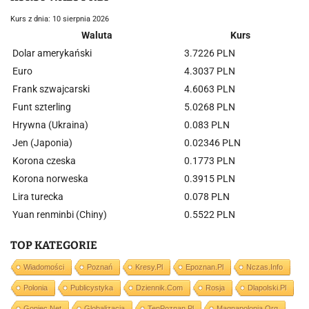
Kurs z dnia: 10 sierpnia 2026
Waluta
Kurs
Dolar amerykański
3.7226 PLN
Euro
4.3037 PLN
Frank szwajcarski
4.6063 PLN
Funt szterling
5.0268 PLN
Hrywna (Ukraina)
0.083 PLN
Jen (Japonia)
0.02346 PLN
Korona czeska
0.1773 PLN
Korona norweska
0.3915 PLN
Lira turecka
0.078 PLN
Yuan renminbi (Chiny)
0.5522 PLN
TOP KATEGORIE
Wiadomości
Poznań
Kresy.pl
Epoznan.pl
Nczas.info
Polonia
Publicystyka
Dziennik.com
Rosja
Dlapolski.pl
Goniec.net
Globalizacja
TenPoznan.pl
Magnapolonia.org