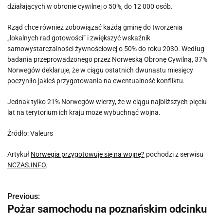
działających w obronie cywilnej o 50%, do 12 000 osób.
Rząd chce również zobowiązać każdą gminę do tworzenia
„lokalnych rad gotowości” i zwiększyć wskaźnik
samowystarczalności żywnościowej o 50% do roku 2030. Według
badania przeprowadzonego przez Norweską Obronę Cywilną, 37%
Norwegów deklaruje, że w ciągu ostatnich dwunastu miesięcy
poczyniło jakieś przygotowania na ewentualność konfliktu.
Jednak tylko 21% Norwegów wierzy, że w ciągu najbliższych pięciu
lat na terytorium ich kraju może wybuchnąć wojna.
Źródło: Valeurs
Artykuł
Norwegia przygotowuje się na wojnę?
pochodzi z serwisu
NCZAS.INFO
.
Previous:
N
Pożar samochodu na poznańskim odcinku
a