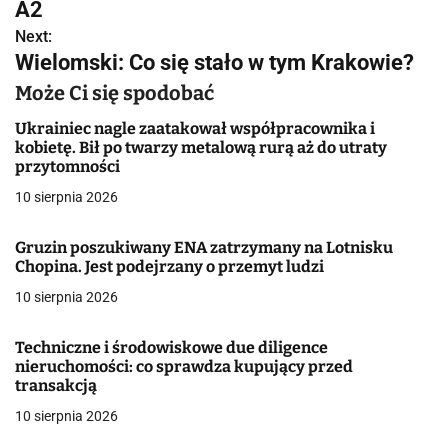
A2
w
Next:
Wielomski: Co się stało w tym Krakowie?
i
Może Ci się spodobać
g
Ukrainiec nagle zaatakował współpracownika i
a
kobietę. Bił po twarzy metalową rurą aż do utraty
przytomności
c
10 sierpnia 2026
j
Gruzin poszukiwany ENA zatrzymany na Lotnisku
a
Chopina. Jest podejrzany o przemyt ludzi
w
10 sierpnia 2026
p
Techniczne i środowiskowe due diligence
nieruchomości: co sprawdza kupujący przed
i
transakcją
s
10 sierpnia 2026