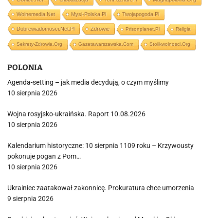
Wolnemedia.net
Mysl-Polska.pl
Twojapogoda.pl
Dobrewiadomosci.net.pl
Zdrowie
Prisonplanet.pl
Religia
Sekrety-Zdrowia.org
Gazetawarszawska.com
Stolikwolnosci.org
POLONIA
Agenda-setting – jak media decydują, o czym myślimy
10 sierpnia 2026
Wojna rosyjsko-ukraińska. Raport 10.08.2026
10 sierpnia 2026
Kalendarium historyczne: 10 sierpnia 1109 roku – Krzywousty
pokonuje pogan z Pom…
10 sierpnia 2026
Ukrainiec zaatakował zakonnicę. Prokuratura chce umorzenia
9 sierpnia 2026