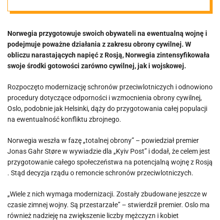
Norwegia przygotowuje swoich obywateli na ewentualną wojnę i
podejmuje poważne działania z zakresu obrony cywilnej. W
obliczu narastających napięć z Rosją, Norwegia zintensyfikowała
swoje środki gotowości zarówno cywilnej, jak i wojskowej.
Rozpoczęto modernizację schronów przeciwlotniczych i odnowiono
procedury dotyczące odporności i wzmocnienia obrony cywilnej,
Oslo, podobnie jak Helsinki, dąży do przygotowania całej populacji
na ewentualność konfliktu zbrojnego.
Norwegia weszła w fazę „totalnej obrony” – powiedział premier
Jonas Gahr Støre w wywiadzie dla „Kyiv Post” i dodał, że celem jest
przygotowanie całego społeczeństwa na potencjalną wojnę z Rosją
. Stąd decyzja rządu o remoncie schronów przeciwlotniczych.
„Wiele z nich wymaga modernizacji. Zostały zbudowane jeszcze w
czasie zimnej wojny. Są przestarzałe” – stwierdził premier. Oslo ma
również nadzieję na zwiększenie liczby mężczyzn i kobiet