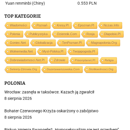
Yuan renminbi (Chiny)
0.553 PLN
TOP KATEGORIE
Wiadomości
Poznań
Kresy.pl
Epoznan.pl
Nczas.info
Polonia
Publicystyka
Dziennik.com
Rosja
Dlapolski.pl
Goniec.net
Globalizacja
TenPoznan.pl
Magnapolonia.org
Wolnemedia.net
Mysl-Polska.pl
Twojapogoda.pl
Dobrewiadomosci.net.pl
Zdrowie
Prisonplanet.pl
Religia
Sekrety-Zdrowia.org
Gazetawarszawska.com
Stolikwolnosci.org
POLONIA
Wrocław: zasnęła w taksówce. Kazach ją zgwałcił
8 sierpnia 2026
Bohater Czerwonego Krzyża oskarżony o zabójstwo
8 sierpnia 2026
Biskup zmienia Ewangelię? „Homoseksualizm nie jest grzechem”