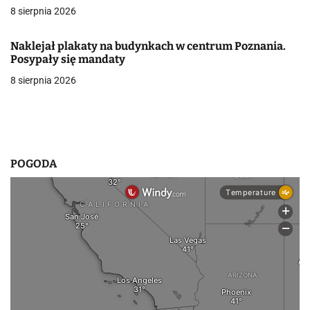
8 sierpnia 2026
w
p
Naklejał plakaty na budynkach w centrum Poznania.
Posypały się mandaty
i
8 sierpnia 2026
s
u
POGODA