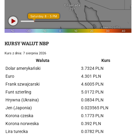
KURSY WALUT NBP
Kurs z dnia: 7 sierpnia 2026
Waluta
Kurs
Dolar amerykański
3.7324 PLN
Euro
4.301 PLN
Frank szwajcarski
4.6005 PLN
Funt szterling
5.0172 PLN
Hrywna (Ukraina)
0.0834 PLN
Jen (Japonia)
0.023565 PLN
Korona czeska
0.1773 PLN
Korona norweska
0.392 PLN
Lira turecka
0.0782 PLN