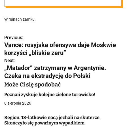
niebawem
W ruinach zamku.
zostanie
otwarta. Wstęp
Previous:
N
Vance: rosyjska ofensywa daje Moskwie
a
korzyści „bliskie zeru”
za darmo!
w
Next:
„Matador” zatrzymany w Argentynie.
i
Czeka na ekstradycję do Polski
g
Może Ci się spodobać
a
Poznań zyskuje kolejne zielone torowisko!
c
8 sierpnia 2026
j
Region. 18-latkowie nocą jechali na skuterze.
Skończyło się poważnym wypadkiem
a