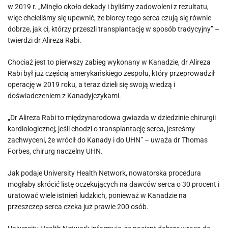
w 2019 r. „Minęło około dekady i byliśmy zadowoleni z rezultatu,
więc chcieliśmy się upewnić, że biorcy tego serca czują się równie
dobrze, jak ci, którzy przeszli transplantację w sposób tradycyjny” –
twierdzi dr Alireza Rabi.
Chociaż jest to pierwszy zabieg wykonany w Kanadzie, dr Alireza
Rabi był już częścią amerykańskiego zespołu, który przeprowadził
operację w 2019 roku, a teraz dzieli się swoją wiedzą i
doświadczeniem z Kanadyjczykami.
„Dr Alireza Rabi to międzynarodowa gwiazda w dziedzinie chirurgii
kardiologicznej; jeśli chodzi o transplantację serca, jesteśmy
zachwyceni, że wrócił do Kanady i do UHN” – uważa dr Thomas
Forbes, chirurg naczelny UHN.
Jak podaje University Health Network, nowatorska procedura
mogłaby skrócić listę oczekujących na dawców serca o 30 procent i
uratować wiele istnień ludzkich, ponieważ w Kanadzie na
przeszczep serca czeka już prawie 200 osób.