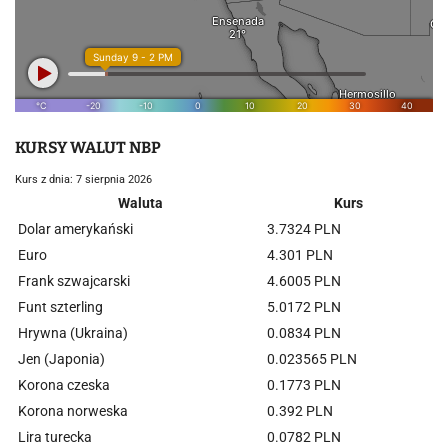
KURSY WALUT NBP
Kurs z dnia: 7 sierpnia 2026
Waluta
Kurs
Dolar amerykański
3.7324 PLN
Euro
4.301 PLN
Frank szwajcarski
4.6005 PLN
Funt szterling
5.0172 PLN
Hrywna (Ukraina)
0.0834 PLN
Jen (Japonia)
0.023565 PLN
Korona czeska
0.1773 PLN
Korona norweska
0.392 PLN
Lira turecka
0.0782 PLN