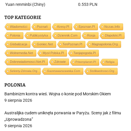
Yuan renminbi (Chiny)
0.553 PLN
TOP KATEGORIE
Wiadomości
Poznań
Kresy.pl
Epoznan.pl
Nczas.info
Polonia
Publicystyka
Dziennik.com
Rosja
Dlapolski.pl
Globalizacja
Goniec.net
TenPoznan.pl
Magnapolonia.org
Wolnemedia.net
Mysl-Polska.pl
Twojapogoda.pl
Dobrewiadomosci.net.pl
Zdrowie
Prisonplanet.pl
Religia
Sekrety-Zdrowia.org
Gazetawarszawska.com
Stolikwolnosci.org
POLONIA
Bambinizm kontra wieś. Wojna o konie pod Morskim Okiem
9 sierpnia 2026
Australijka cudem uniknęła porwania w Paryżu. Sceny jak z filmu
„Uprowadzona”
9 sierpnia 2026