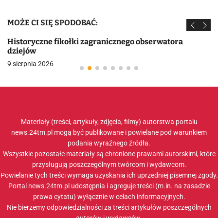
MOŻE CI SIĘ SPODOBAĆ:
Historyczne fikołki zagranicznego obserwatora
dziejów
9 sierpnia 2026
Materiały (treści, artykuły, zdjęcia, filmy) autorstwa portalu
news.24tm.pl mogą być publikowane i powielane pod warunkiem
podania wyraźnego źródła.
Wszystkie pozostałe materiały są chronione prawami autorskimi, które
przysługują poszczególnym twórcom i wydawcom.
Powielanie tych treści wymaga uzyskania ich uprzedniej pisemnej zgody.
Portal news.24tm.pl udostępnia i agreguje treści (m.in. na zasadzie
prawa cytatu) wyłącznie w celach informacyjnych.
Nie bierzemy odpowiedzialności za treści artykułów poszczególnych