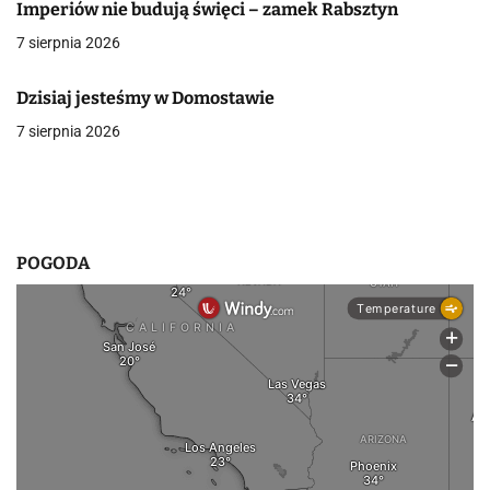
Imperiów nie budują święci – zamek Rabsztyn
a
7 sierpnia 2026
w
Dzisiaj jesteśmy w Domostawie
p
7 sierpnia 2026
i
s
u
POGODA