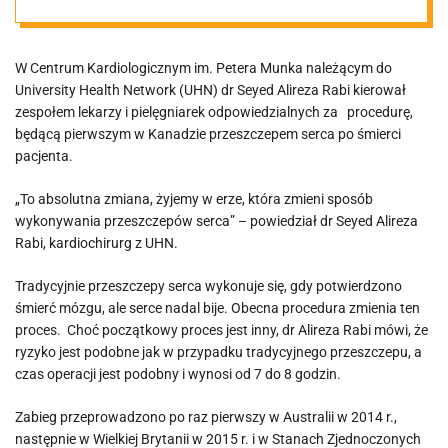
pierwszy w
W Centrum Kardiologicznym im. Petera Munka należącym do
Kanadzie
University Health Network (UHN) dr Seyed Alireza Rabi kierował
zespołem lekarzy i pielęgniarek odpowiedzialnych za procedurę,
będącą pierwszym w Kanadzie przeszczepem serca po śmierci
pacjenta.
„To absolutna zmiana, żyjemy w erze, która zmieni sposób
wykonywania przeszczepów serca” – powiedział dr Seyed Alireza
Rabi, kardiochirurg z UHN.
Tradycyjnie przeszczepy serca wykonuje się, gdy potwierdzono
śmierć mózgu, ale serce nadal bije. Obecna procedura zmienia ten
proces. Choć początkowy proces jest inny, dr Alireza Rabi mówi, że
ryzyko jest podobne jak w przypadku tradycyjnego przeszczepu, a
czas operacji jest podobny i wynosi od 7 do 8 godzin.
Zabieg przeprowadzono po raz pierwszy w Australii w 2014 r.,
następnie w Wielkiej Brytanii w 2015 r. i w Stanach Zjednoczonych