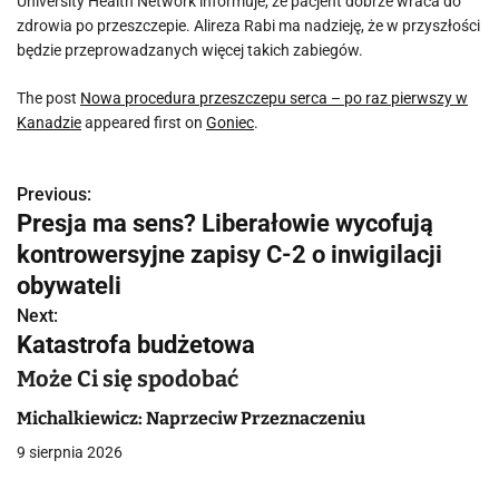
University Health Network informuje, że pacjent dobrze wraca do
zdrowia po przeszczepie. Alireza Rabi ma nadzieję, że w przyszłości
będzie przeprowadzanych więcej takich zabiegów.
The post
Nowa procedura przeszczepu serca – po raz pierwszy w
Kanadzie
appeared first on
Goniec
.
Previous:
N
Presja ma sens? Liberałowie wycofują
a
kontrowersyjne zapisy C-2 o inwigilacji
w
obywateli
Next:
i
Katastrofa budżetowa
g
Może Ci się spodobać
a
Michalkiewicz: Naprzeciw Przeznaczeniu
c
9 sierpnia 2026
j