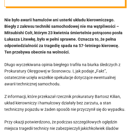
posła Litewki.
Nie było awarii hamulców ani usterki układu kierowniczego.
Jest ważna
Biegły z zakresu techniki samochodowej nie ma wątpliwości –
Mitsubishi Colt, którym 23 kwietnia śmiertelnie potrącono posła
ekspertyza
Łukasza Litewkę, było w pełni sprawne. Oznacza to, że pełna
odpowiedzialność za tragedię spada na 57-letniego kierowcę.
Ten przebywa obecnie na wolności.
Długo wyczekiwana opinia biegłego trafiła na biurka śledczych z
Prokuratury Okręgowej w Sosnowcu. I, jak podaje „Fakt”,
ostatecznie ucięła wszelkie spekulacje dotyczące ewentualnej
awarii technicznej samochodu.
Z informacji, które przekazał rzecznik prokuratury Bartosz Kilian,
układ kierowniczy i hamulcowy działały bez zarzutu, a stan
techniczny pojazdu w żaden sposób nie przyczynił się do wypadku.
Przy okazji potwierdzono, że podczas szczegółowych oględzin
miejsca tragedii technicy nie zabezpieczyli jakichkolwiek śladów