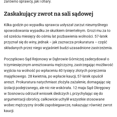
zarówno sprawcy, jak i ofiary.
Zaskakujący zwrot na sali sądowej
Kilka godzin po wypadku sprawca usłyszał zarzut nieumyślnego
spowodowania wypadku ze skutkiem śmiertelnym. Grozi mu za to
od sześciu miesięcy do ośmiu lat pozbawienia wolności. 57-latek
przyznał się do winy, jednak – jak zaznacza prokuratura – część
składanych przez niego wyjaśnień budzi uzasadnione zastrzeżenia.
Początkowo Sąd Rejonowy w Dąbrowie Górniczej zadecydował o
trzymiesięcznym aresztowaniu mężczyzny, zastrzegając możliwość
wyjścia na wolność po wpłaceniu 40 tysięcy złotych poręczenia
majątkowego. 28 kwietnia, po wpłacie kaucji, 57-latek opuścił
areszt. Prokuratura natychmiast złożyła zażalenie, domagając się
izolacji podejrzanego, ale nic nie wskórała. 12 maja Sąd Okręgowy
w Sosnowcu odrzucił wniosek śledczych i, przychylając się do
argumentacji obrońcy, całkowicie uchylił wszystkie stosowane
wobec mężczyzny środki zapobiegawcze, nakazując również zwrot
kaucji.