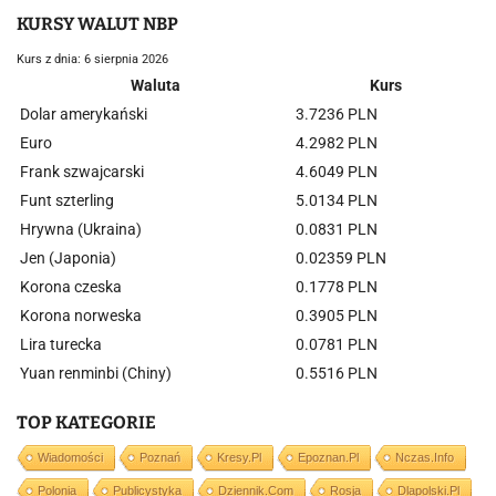
KURSY WALUT NBP
Kurs z dnia: 6 sierpnia 2026
Waluta
Kurs
Dolar amerykański
3.7236 PLN
Euro
4.2982 PLN
Frank szwajcarski
4.6049 PLN
Funt szterling
5.0134 PLN
Hrywna (Ukraina)
0.0831 PLN
Jen (Japonia)
0.02359 PLN
Korona czeska
0.1778 PLN
Korona norweska
0.3905 PLN
Lira turecka
0.0781 PLN
Yuan renminbi (Chiny)
0.5516 PLN
TOP KATEGORIE
Wiadomości
Poznań
Kresy.pl
Epoznan.pl
Nczas.info
Polonia
Publicystyka
Dziennik.com
Rosja
Dlapolski.pl