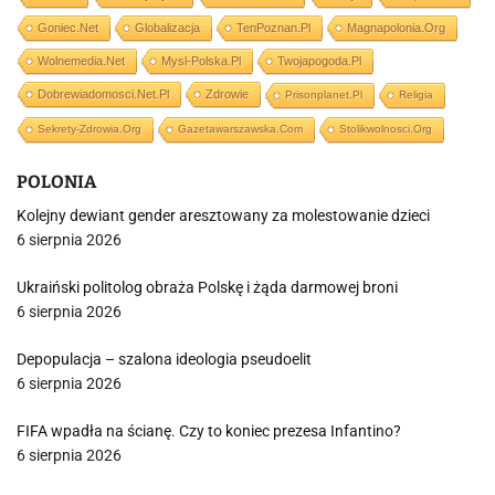
Goniec.net
Globalizacja
TenPoznan.pl
Magnapolonia.org
Wolnemedia.net
Mysl-Polska.pl
Twojapogoda.pl
Dobrewiadomosci.net.pl
Zdrowie
Prisonplanet.pl
Religia
Sekrety-Zdrowia.org
Gazetawarszawska.com
Stolikwolnosci.org
POLONIA
Kolejny dewiant gender aresztowany za molestowanie dzieci
6 sierpnia 2026
Ukraiński politolog obraża Polskę i żąda darmowej broni
6 sierpnia 2026
Depopulacja – szalona ideologia pseudoelit
6 sierpnia 2026
FIFA wpadła na ścianę. Czy to koniec prezesa Infantino?
6 sierpnia 2026