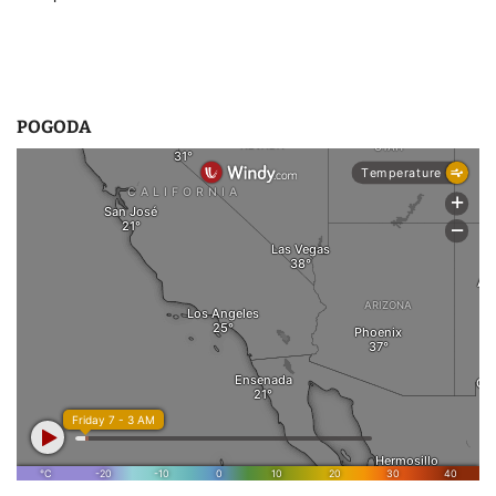
u
POGODA