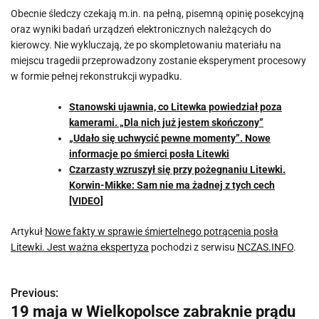
Obecnie śledczy czekają m.in. na pełną, pisemną opinię posekcyjną
oraz wyniki badań urządzeń elektronicznych należących do
kierowcy. Nie wykluczają, że po skompletowaniu materiału na
miejscu tragedii przeprowadzony zostanie eksperyment procesowy
w formie pełnej rekonstrukcji wypadku.
Stanowski ujawnia, co Litewka powiedział poza
kamerami. „Dla nich już jestem skończony”
„Udało się uchwycić pewne momenty”. Nowe
informacje po śmierci posła Litewki
Czarzasty wzruszył się przy pożegnaniu Litewki.
Korwin-Mikke: Sam nie ma żadnej z tych cech
[VIDEO]
Artykuł
Nowe fakty w sprawie śmiertelnego potrącenia posła
Litewki. Jest ważna ekspertyza
pochodzi z serwisu
NCZAS.INFO
.
Previous:
N
19 maja w Wielkopolsce zabraknie prądu