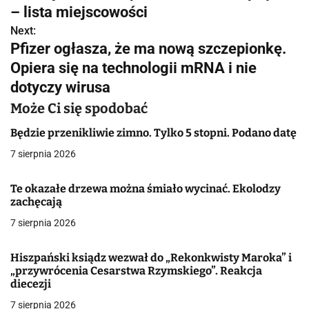
a
– lista miejscowości
w
Next:
Pfizer ogłasza, że ma nową szczepionkę.
i
Opiera się na technologii mRNA i nie
g
dotyczy wirusa
a
Może Ci się spodobać
c
Będzie przenikliwie zimno. Tylko 5 stopni. Podano datę
7 sierpnia 2026
j
a
Te okazałe drzewa można śmiało wycinać. Ekolodzy
zachęcają
w
7 sierpnia 2026
p
Hiszpański ksiądz wezwał do „Rekonkwisty Maroka” i
i
„przywrócenia Cesarstwa Rzymskiego”. Reakcja
diecezji
s
7 sierpnia 2026