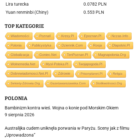
Lira turecka
0.0782 PLN
Yuan renminbi (Chiny)
0.553 PLN
TOP KATEGORIE
Wiadomości
Poznań
Kresy.pl
Epoznan.pl
Nczas.info
Polonia
Publicystyka
Dziennik.com
Rosja
Dlapolski.pl
Globalizacja
Goniec.net
TenPoznan.pl
Magnapolonia.org
Wolnemedia.net
Mysl-Polska.pl
Twojapogoda.pl
Dobrewiadomosci.net.pl
Zdrowie
Prisonplanet.pl
Religia
Sekrety-Zdrowia.org
Gazetawarszawska.com
Stolikwolnosci.org
POLONIA
Bambinizm kontra wieś. Wojna o konie pod Morskim Okiem
9 sierpnia 2026
Australijka cudem uniknęła porwania w Paryżu. Sceny jak z filmu
„Uprowadzona”