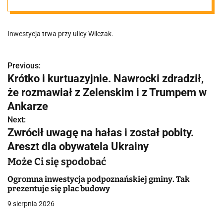
Inwestycja trwa przy ulicy Wilczak.
Previous:
N
Krótko i kurtuazyjnie. Nawrocki zdradził,
a
że rozmawiał z Zelenskim i z Trumpem w
w
Ankarze
Next:
i
Zwrócił uwagę na hałas i został pobity.
g
Areszt dla obywatela Ukrainy
a
Może Ci się spodobać
c
Ogromna inwestycja podpoznańskiej gminy. Tak
prezentuje się plac budowy
j
9 sierpnia 2026
a