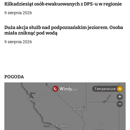
Kilkadziesiąt osób ewakuowanych z DPS-u w regionie
w
9 sierpnia 2026
p
Duża akcja służb nad podpoznańskim jeziorem. Osoba
i
miała zniknąć pod wodą
s
9 sierpnia 2026
u
POGODA