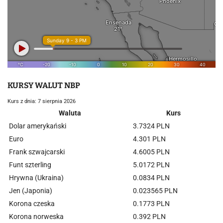
KURSY WALUT NBP
Kurs z dnia: 7 sierpnia 2026
Waluta
Kurs
Dolar amerykański
3.7324 PLN
Euro
4.301 PLN
Frank szwajcarski
4.6005 PLN
Funt szterling
5.0172 PLN
Hrywna (Ukraina)
0.0834 PLN
Jen (Japonia)
0.023565 PLN
Korona czeska
0.1773 PLN
Korona norweska
0.392 PLN