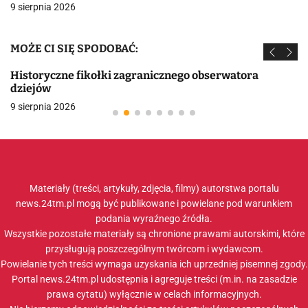
9 sierpnia 2026
MOŻE CI SIĘ SPODOBAĆ:
Historyczne fikołki zagranicznego obserwatora
dziejów
9 sierpnia 2026
Materiały (treści, artykuły, zdjęcia, filmy) autorstwa portalu
news.24tm.pl mogą być publikowane i powielane pod warunkiem
podania wyraźnego źródła.
Wszystkie pozostałe materiały są chronione prawami autorskimi, które
przysługują poszczególnym twórcom i wydawcom.
Powielanie tych treści wymaga uzyskania ich uprzedniej pisemnej zgody.
Portal news.24tm.pl udostępnia i agreguje treści (m.in. na zasadzie
prawa cytatu) wyłącznie w celach informacyjnych.