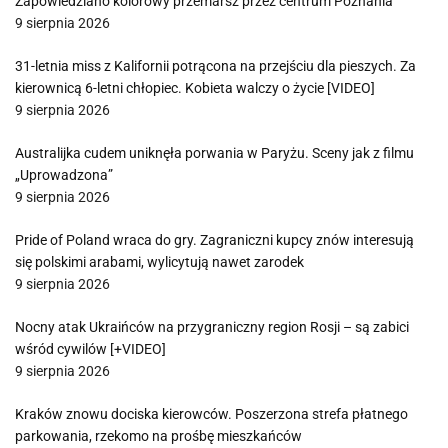
Zapowiedziano kolorowy przemarsz przez centrum Poznania
9 sierpnia 2026
31-letnia miss z Kalifornii potrącona na przejściu dla pieszych. Za
kierownicą 6-letni chłopiec. Kobieta walczy o życie [VIDEO]
9 sierpnia 2026
Australijka cudem uniknęła porwania w Paryżu. Sceny jak z filmu
„Uprowadzona”
9 sierpnia 2026
Pride of Poland wraca do gry. Zagraniczni kupcy znów interesują
się polskimi arabami, wylicytują nawet zarodek
9 sierpnia 2026
Nocny atak Ukraińców na przygraniczny region Rosji – są zabici
wśród cywilów [+VIDEO]
9 sierpnia 2026
Kraków znowu dociska kierowców. Poszerzona strefa płatnego
parkowania, rzekomo na prośbę mieszkańców