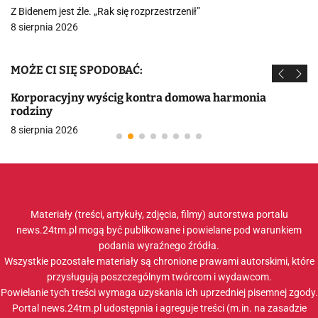
Z Bidenem jest źle. „Rak się rozprzestrzenił”
8 sierpnia 2026
MOŻE CI SIĘ SPODOBAĆ:
Korporacyjny wyścig kontra domowa harmonia
rodziny
8 sierpnia 2026
Materiały (treści, artykuły, zdjęcia, filmy) autorstwa portalu
news.24tm.pl mogą być publikowane i powielane pod warunkiem
podania wyraźnego źródła.
Wszystkie pozostałe materiały są chronione prawami autorskimi, które
przysługują poszczególnym twórcom i wydawcom.
Powielanie tych treści wymaga uzyskania ich uprzedniej pisemnej zgody.
Portal news.24tm.pl udostępnia i agreguje treści (m.in. na zasadzie