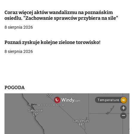
w
Coraz więcej aktów wandalizmu na poznańskim
osiedlu. "Zachowanie sprawców przybiera na sile"
p
8 sierpnia 2026
i
s
Poznań zyskuje kolejne zielone torowisko!
8 sierpnia 2026
u
POGODA