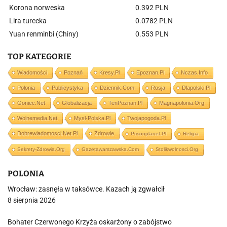
Korona norweska
0.392 PLN
Lira turecka
0.0782 PLN
Yuan renminbi (Chiny)
0.553 PLN
TOP KATEGORIE
Wiadomości
Poznań
Kresy.pl
Epoznan.pl
Nczas.info
Polonia
Publicystyka
Dziennik.com
Rosja
Dlapolski.pl
Goniec.net
Globalizacja
TenPoznan.pl
Magnapolonia.org
Wolnemedia.net
Mysl-Polska.pl
Twojapogoda.pl
Dobrewiadomosci.net.pl
Zdrowie
Prisonplanet.pl
Religia
Sekrety-Zdrowia.org
Gazetawarszawska.com
Stolikwolnosci.org
POLONIA
Wrocław: zasnęła w taksówce. Kazach ją zgwałcił
8 sierpnia 2026
Bohater Czerwonego Krzyża oskarżony o zabójstwo