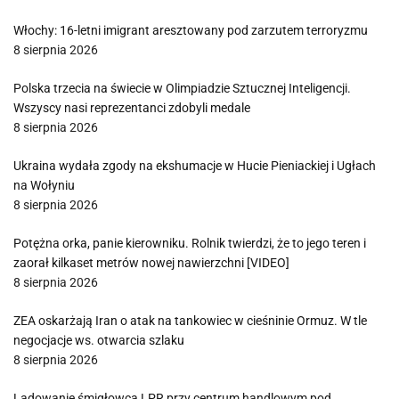
Włochy: 16-letni imigrant aresztowany pod zarzutem terroryzmu
8 sierpnia 2026
Polska trzecia na świecie w Olimpiadzie Sztucznej Inteligencji.
Wszyscy nasi reprezentanci zdobyli medale
8 sierpnia 2026
Ukraina wydała zgody na ekshumacje w Hucie Pieniackiej i Ugłach
na Wołyniu
8 sierpnia 2026
Potężna orka, panie kierowniku. Rolnik twierdzi, że to jego teren i
zaorał kilkaset metrów nowej nawierzchni [VIDEO]
8 sierpnia 2026
ZEA oskarżają Iran o atak na tankowiec w cieśninie Ormuz. W tle
negocjacje ws. otwarcia szlaku
8 sierpnia 2026
Lądowanie śmigłowca LPR przy centrum handlowym pod