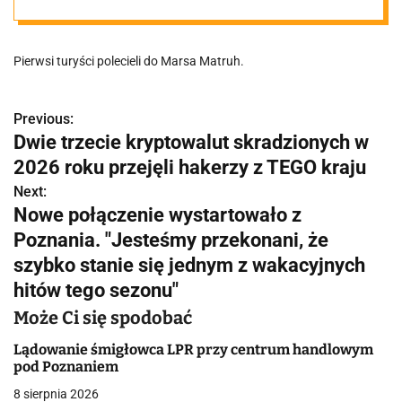
Pierwsi turyści polecieli do Marsa Matruh.
Previous:
N
Dwie trzecie kryptowalut skradzionych w
a
2026 roku przejęli hakerzy z TEGO kraju
w
Next:
Nowe połączenie wystartowało z
i
Poznania. "Jesteśmy przekonani, że
g
szybko stanie się jednym z wakacyjnych
hitów tego sezonu"
a
Może Ci się spodobać
c
Lądowanie śmigłowca LPR przy centrum handlowym
j
pod Poznaniem
a
8 sierpnia 2026