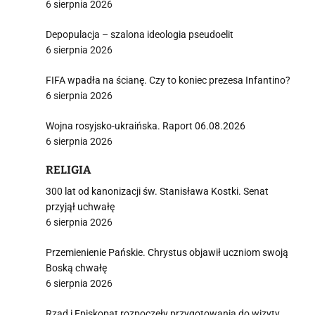
6 sierpnia 2026
Depopulacja – szalona ideologia pseudoelit
6 sierpnia 2026
i
FIFA wpadła na ścianę. Czy to koniec prezesa Infantino?
6 sierpnia 2026
Wojna rosyjsko-ukraińska. Raport 06.08.2026
6 sierpnia 2026
RELIGIA
300 lat od kanonizacji św. Stanisława Kostki. Senat
przyjął uchwałę
6 sierpnia 2026
Przemienienie Pańskie. Chrystus objawił uczniom swoją
Boską chwałę
6 sierpnia 2026
Rząd i Episkopat rozpoczęły przygotowania do wizyty