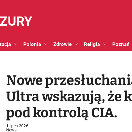
NZURY
zacja
Polonia
Zdrowie
Religia
Poznań
Nowe przesłuchani
Ultra wskazują, że 
pod kontrolą CIA.
1 lipca 2026
News