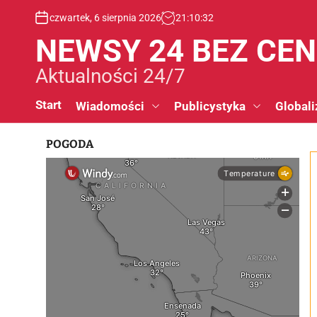
S
czwartek, 6 sierpnia 2026
21
:
10
:
32
k
i
NEWSY 24 BEZ CE
p
t
Aktualności 24/7
o
c
Start
Wiadomości
Publicystyka
Globali
o
n
POGODA
t
e
n
t