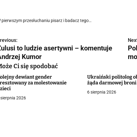
 pierwszym przesłuchaniu pisarz i badacz tego…
revious:
Next
N
Zulusi to ludzie asertywni – komentuje
Pol
a
Andrzej Kumor
mo
w
Może Ci się spodobać
olejny dewiant gender
Ukraiński politolog o
resztowany za molestowanie
żąda darmowej broni
g
zieci
6 sierpnia 2026
 sierpnia 2026
a
c
a