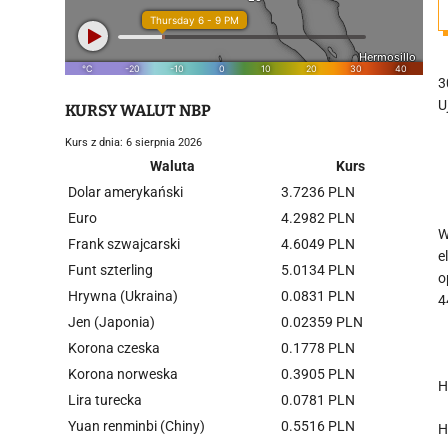
3
U
KURSY WALUT NBP
Kurs z dnia: 6 sierpnia 2026
Waluta
Kurs
Dolar amerykański
3.7236 PLN
Euro
4.2982 PLN
W
Frank szwajcarski
4.6049 PLN
e
Funt szterling
5.0134 PLN
o
Hrywna (Ukraina)
0.0831 PLN
4
Jen (Japonia)
0.02359 PLN
Korona czeska
0.1778 PLN
Korona norweska
0.3905 PLN
H
Lira turecka
0.0781 PLN
Yuan renminbi (Chiny)
0.5516 PLN
H