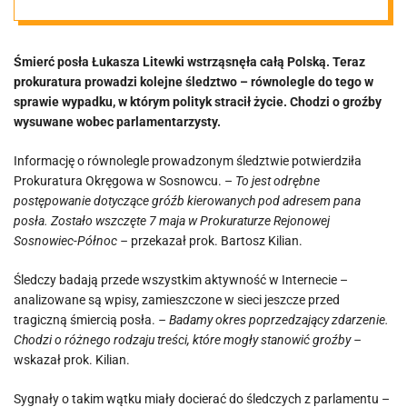
kierowanych
Śmierć posła Łukasza Litewki wstrząsnęła całą Polską. Teraz
pod adresem
prokuratura prowadzi kolejne śledztwo – równolegle do tego w
sprawie wypadku, w którym polityk stracił życie. Chodzi o groźby
pana posła”
wysuwane wobec parlamentarzysty.
Informację o równolegle prowadzonym śledztwie potwierdziła
Prokuratura Okręgowa w Sosnowcu. –
To jest odrębne
postępowanie dotyczące gróźb kierowanych pod adresem pana
posła. Zostało wszczęte 7 maja w Prokuraturze Rejonowej
Sosnowiec-Północ –
przekazał prok. Bartosz Kilian.
Śledczy badają przede wszystkim aktywność w Internecie –
analizowane są wpisy, zamieszczone w sieci jeszcze przed
tragiczną śmiercią posła.
– Badamy okres poprzedzający zdarzenie.
Chodzi o różnego rodzaju treści, które mogły stanowić groźby –
wskazał prok. Kilian.
Sygnały o takim wątku miały docierać do śledczych z parlamentu –