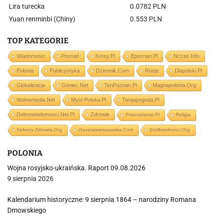
Lira turecka
0.0782 PLN
Yuan renminbi (Chiny)
0.553 PLN
TOP KATEGORIE
Wiadomości
Poznań
Kresy.pl
Epoznan.pl
Nczas.info
Polonia
Publicystyka
Dziennik.com
Rosja
Dlapolski.pl
Globalizacja
Goniec.net
TenPoznan.pl
Magnapolonia.org
Wolnemedia.net
Mysl-Polska.pl
Twojapogoda.pl
Dobrewiadomosci.net.pl
Zdrowie
Prisonplanet.pl
Religia
Sekrety-Zdrowia.org
Gazetawarszawska.com
Stolikwolnosci.org
POLONIA
Wojna rosyjsko-ukraińska. Raport 09.08.2026
9 sierpnia 2026
Kalendarium historyczne: 9 sierpnia 1864 – narodziny Romana
Dmowskiego