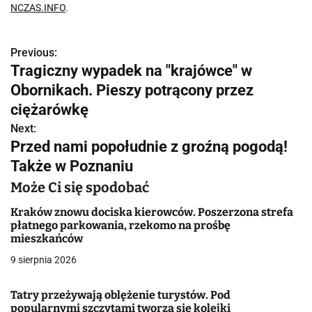
NCZAS.INFO
.
Previous:
N
Tragiczny wypadek na "krajówce" w
a
Obornikach. Pieszy potrącony przez
w
ciężarówkę
Next:
i
Przed nami popołudnie z groźną pogodą!
g
Także w Poznaniu
a
Może Ci się spodobać
c
Kraków znowu dociska kierowców. Poszerzona strefa
płatnego parkowania, rzekomo na prośbę
j
mieszkańców
9 sierpnia 2026
a
w
Tatry przeżywają oblężenie turystów. Pod
popularnymi szczytami tworzą się kolejki