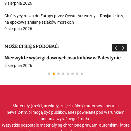
9 sierpnia 2026
Chińczycy ruszą do Europy przez Ocean Arktyczny – Rosjanie liczą
na epokową zmianę szlaków morskich
9 sierpnia 2026
MOŻE CI SIĘ SPODOBAĆ:
Niezwykłe wyścigi dawnych osadników w Palestynie
9 sierpnia 2026
Materiały (treści, artykuły, zdjęcia, filmy) autorstwa portalu
news.24tm.pl mogą być publikowane i powielane pod warunkiem
podania wyraźnego źródła.
Wszystkie pozostałe materiały są chronione prawami autorskimi, które