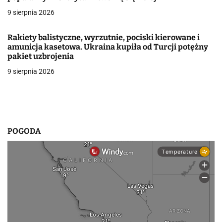
p
9 sierpnia 2026
i
Rakiety balistyczne, wyrzutnie, pociski kierowane i
s
amunicja kasetowa. Ukraina kupiła od Turcji potężny
pakiet uzbrojenia
u
9 sierpnia 2026
POGODA