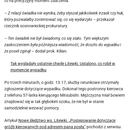
to na precyzyjny moment zdarzenia.
–
Z relacji świadka nie wynika, żeby słyszał jakikolwiek trzask czy huk,
który pozwalałby zorientować się, co się wydarzyło
– przekazał
rzecznik sosnowieckiej prokuratury.
–
Ten świadek nie był świadomy, co się stało. Tym większym
zaskoczeniem była późniejsza wiadomość, że doszło do wypadku i
że poseł zginął –
dodał prok. Kilian.
Tak wyglądały ostatnie chwile Litewki. Ustalono, co robił w
momencie wypadku
Po trzech minutach, o godz. 13.17, służby ratunkowe otrzymały
zgłoszenie dotyczące wypadku. Dokonał tego postronny kierowca
z telefonu 57-latka kierującego Mitsubishi. Mężczyzna miał bowiem
znajdować się w tak głębokim szoku, że nie był w stanie
samodzielnie wezwać pomocy.
Artykuł
Nowe śledztwo ws. Litewki. „Postępowanie dotyczące
gróźb kierowanych pod adresem pana posła”
pochodzi z serwisu