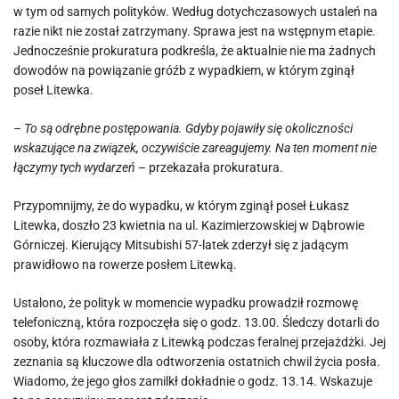
w tym od samych polityków. Według dotychczasowych ustaleń na
razie nikt nie został zatrzymany. Sprawa jest na wstępnym etapie.
Jednocześnie prokuratura podkreśla, że aktualnie nie ma żadnych
dowodów na powiązanie gróźb z wypadkiem, w którym zginął
poseł Litewka.
–
To są odrębne postępowania. Gdyby pojawiły się okoliczności
wskazujące na związek, oczywiście zareagujemy. Na ten moment nie
łączymy tych wydarzeń
– przekazała prokuratura.
Przypomnijmy, że do wypadku, w którym zginął poseł Łukasz
Litewka, doszło 23 kwietnia na ul. Kazimierzowskiej w Dąbrowie
Górniczej. Kierujący Mitsubishi 57-latek zderzył się z jadącym
prawidłowo na rowerze posłem Litewką.
Ustalono, że polityk w momencie wypadku prowadził rozmowę
telefoniczną, która rozpoczęła się o godz. 13.00. Śledczy dotarli do
osoby, która rozmawiała z Litewką podczas feralnej przejażdżki. Jej
zeznania są kluczowe dla odtworzenia ostatnich chwil życia posła.
Wiadomo, że jego głos zamilkł dokładnie o godz. 13.14. Wskazuje