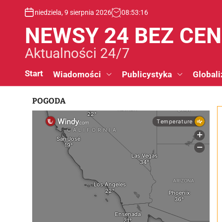
S
niedziela, 9 sierpnia 2026
08
:
53
:
17
k
i
NEWSY 24 BEZ CE
p
t
Aktualności 24/7
o
c
Start
Wiadomości
Publicystyka
Globali
o
n
POGODA
t
e
n
t