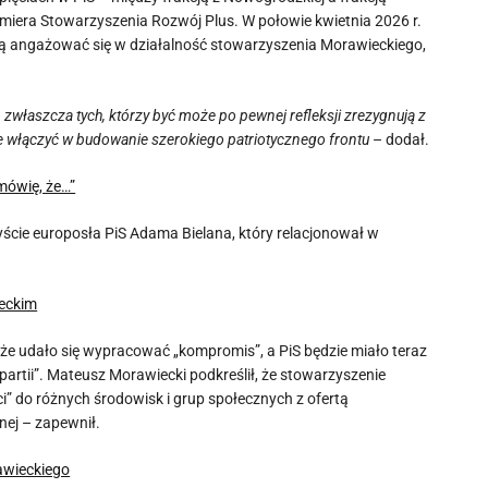
emiera Stowarzyszenia Rozwój Plus. W połowie kwietnia 2026 r.
będą angażować się w działalność stowarzyszenia Morawieckiego,
właszcza tych, którzy być może po pewnej refleksji zrezygnują z
nie włączyć w budowanie szerokiego patriotycznego frontu
– dodał.
mówię, że…”
yście europosła PiS Adama Bielana, który relacjonował w
ieckim
 że udało się wypracować „kompromis”, a PiS będzie miało teraz
rtii”. Mateusz Morawiecki podkreślił, że stowarzyszenie
” do różnych środowisk i grup społecznych z ofertą
nej – zapewnił.
rawieckiego