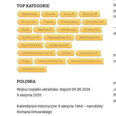
M
TOP KATEGORIE
p
Wiadomości
Poznań
Kresy.pl
Epoznan.pl
n
Nczas.info
Polonia
Publicystyka
Dziennik.com
–
Rosja
Dlapolski.pl
Globalizacja
Goniec.net
u
TenPoznan.pl
Magnapolonia.org
Wolnemedia.net
Mysl-Polska.pl
Twojapogoda.pl
Dobrewiadomosci.net.pl
Zdrowie
Prisonplanet.pl
P
m
Religia
Sekrety-Zdrowia.org
Gazetawarszawska.com
Stolikwolnosci.org
POLONIA
P
„
Wojna rosyjsko-ukraińska. Raport 09.08.2026
R
9 sierpnia 2026
p
Kalendarium historyczne: 9 sierpnia 1864 – narodziny
Romana Dmowskiego