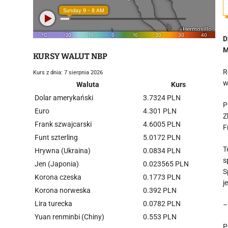
D
M
KURSY WALUT NBP
R
Kurs z dnia: 7 sierpnia 2026
w
Waluta
Kurs
Dolar amerykański
3.7324 PLN
P
Euro
4.301 PLN
Z
Frank szwajcarski
4.6005 PLN
F
Funt szterling
5.0172 PLN
T
Hrywna (Ukraina)
0.0834 PLN
s
Jen (Japonia)
0.023565 PLN
S
Korona czeska
0.1773 PLN
j
Korona norweska
0.392 PLN
Lira turecka
0.0782 PLN
–
Yuan renminbi (Chiny)
0.553 PLN
P