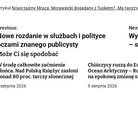
rtykuł
Nowe taśmy Mraza. Morawiecki dogadany z Tuskiem? „Ma tworzy
revious:
Next
N
Nowe rozdanie w służbach i polityce
Wy
a
oczami znanego publicysty
– 
w
Może Ci się spodobać
 środę całkowite zaćmienie
Chińczycy ruszą do E
łońca. Nad Polską Księżyc zasłoni
Ocean Arktyczny – Ro
g
onad 80 proc. tarczy słonecznej
na epokową zmianę 
morskich
 sierpnia 2026
9 sierpnia 2026
a
c
a
w