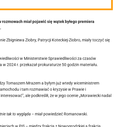
 rozmowach miał pojawić się wątek byłego premiera
.
e Zbigniewa Ziobry, Patrycji Koteckiej-Ziobro, miały toczyć się
edliwości w Ministerstwie Sprawiedliwości za czasów
a w 2024 r. przekazał prokuraturze 50 godzin materiału.
iędzy Tomaszem Mrazem a byłym już wtedy wiceministrem
amochodu i tam rozmawiać o kryzysie w Prawie i
 interesować”, ale podkreślił, że w jego ocenie „Morawiecki nadal
ie tak to wygląda –
miał powiedzieć Romanowski.
ięciach w PiS – między frakcją z Nowogrodzkiej a frakcją