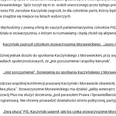
orawieckiego. Spór toczył się m.in. wokół utworzonego przez byłego pr
rezes PiS Jarosław Kaczyński zagroził, że dla członków partii, którzy 
ie znajdzie się miejsce na listach wyborczych.
 Wychodzimy z pewną ofertą do naszych parlamentarzystów, członków PiS, z
działu w stowarzyszeniu, o którym tu rozmawiamy, i będą chcieli się aktyw
Kaczyński zagroził członkom stowarzyszenia Morawieckiego. „Jasno 
óźniej jednak doszło do spotkania Kaczyńskiego z Morawieckim, przy as
ediach społecznościowych, że „jest porozumienie i wspólny kierunek”.
„Jest porozumienie”. Doniesienia po spotkaniu Kaczyńskiego z Moraw
odczas wspólnej konferencji prasowej Kaczyński i Morawiecki obwieścili,
dwa płuca”. Stowarzyszenie Morawieckiego ma działać „jakby wewnątrz pa
ozwój Plus ma służyć docieraniu „pod parasolem Prawa i Sprawiedliwości
rogramową. Nie chcemy prowadzić działalności stricte politycznej, partyj
„Dwa płuca” PiS. Kaczyński ujawnił, jaki los czeka stowarzyszenie Mo