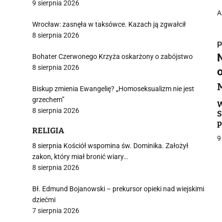
9 sierpnia 2026
A
Wrocław: zasnęła w taksówce. Kazach ją zgwałcił
8 sierpnia 2026
P
Bohater Czerwonego Krzyża oskarżony o zabójstwo
8 sierpnia 2026
Biskup zmienia Ewangelię? „Homoseksualizm nie jest
grzechem”
i
W
8 sierpnia 2026
S
p
RELIGIA
9
8 sierpnia Kościół wspomina św. Dominika. Założył
zakon, który miał bronić wiary…
8 sierpnia 2026
j
Bł. Edmund Bojanowski – prekursor opieki nad wiejskimi
dziećmi
7 sierpnia 2026