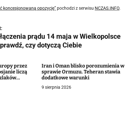
ć koncesjonowaną opozycję”
pochodzi z serwisu
NCZAS.INFO
.
:
łączenia prądu 14 maja w Wielkopolsce
sprawdź, czy dotyczą Ciebie
uropy przez
Iran i Oman blisko porozumienia w
sjanie liczą
sprawie Ormuzu. Teheran stawia
szlaków
dodatkowe warunki
9 sierpnia 2026