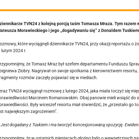
ziennikarze TVN24 z kolejną porcją taśm Tomasza Mraza. Tym razem w
ateusza Morawieckiego i jego „dogadywaniu się” z Donaldem Tuskiem
ozmowy, które wyciągnęli dziennikarze TVN24, przy okazji reportażu o żoni
 lutym 2024 r.
rzypomnijmy, że Tomasz Mraz był szefem departamentu Funduszu Sprawi
bigniewa Ziobry. Nagrywał on swoje spotkania z kierownictwem resortu, 
ragmenty rozmów zaczęły pojawiać się w mediach.
eraz TVN24 wyciągnął rozmowę z lutego 2024, jaka miała toczyć się m
prawiedliwości Marcinem Romanowskim. Obaj panowie mieli wsiąść do s
prawiedliwości. Były wiceszef resortu miał stwierdzić, że „przestało go to
est największym zagrożeniem”.
 Jest dogadany z Tuskiem i ma tworzyć koncesjonowaną opozycję. Ewidentn
rzypomnijmy, że w ostatnich miesiącach głośno było o wewnętrznych nap