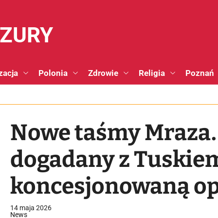
NZURY
zacja
Polonia
Zdrowie
Religia
Poznań
Nowe taśmy Mraza.
dogadany z Tuskie
koncesjonowaną op
14 maja 2026
News