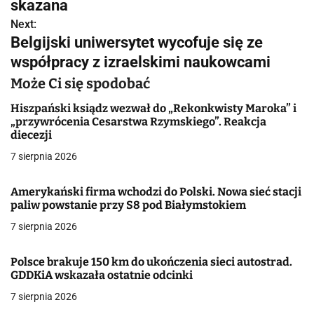
w
skazana
Next:
i
Belgijski uniwersytet wycofuje się ze
g
współpracy z izraelskimi naukowcami
a
Może Ci się spodobać
c
Hiszpański ksiądz wezwał do „Rekonkwisty Maroka” i
„przywrócenia Cesarstwa Rzymskiego”. Reakcja
j
diecezji
7 sierpnia 2026
a
w
Amerykański firma wchodzi do Polski. Nowa sieć stacji
paliw powstanie przy S8 pod Białymstokiem
p
7 sierpnia 2026
i
Polsce brakuje 150 km do ukończenia sieci autostrad.
s
GDDKiA wskazała ostatnie odcinki
u
7 sierpnia 2026