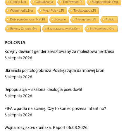
Goniec.net
Globalizacja
TenPoznan.pl
Magnapolonia.org
Wolnemedia.net
Mysl-Polska.pl
Twojapogoda.pl
Dobrewiadomosci.net.pl
Zdrowie
Prisonplanet.pl
Religia
Sekrety-Zdrowia.org
Gazetawarszawska.com
Stolikwolnosci.org
POLONIA
Kolejny dewiant gender aresztowany za molestowanie dzieci
6 sierpnia 2026
Ukraiński politolog obraża Polskę i żąda darmowej broni
6 sierpnia 2026
Depopulacja – szalona ideologia pseudoelit
6 sierpnia 2026
FIFA wpadła na ścianę. Czy to koniec prezesa Infantino?
6 sierpnia 2026
Wojna rosyjsko-ukraińska. Raport 06.08.2026