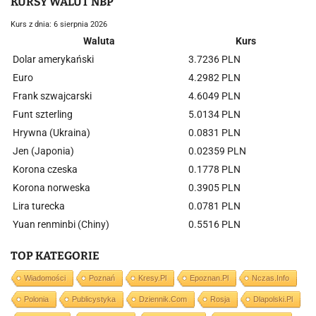
KURSY WALUT NBP
Kurs z dnia: 6 sierpnia 2026
Waluta
Kurs
Dolar amerykański
3.7236 PLN
Euro
4.2982 PLN
Frank szwajcarski
4.6049 PLN
Funt szterling
5.0134 PLN
Hrywna (Ukraina)
0.0831 PLN
Jen (Japonia)
0.02359 PLN
Korona czeska
0.1778 PLN
Korona norweska
0.3905 PLN
Lira turecka
0.0781 PLN
Yuan renminbi (Chiny)
0.5516 PLN
TOP KATEGORIE
Wiadomości
Poznań
Kresy.pl
Epoznan.pl
Nczas.info
Polonia
Publicystyka
Dziennik.com
Rosja
Dlapolski.pl