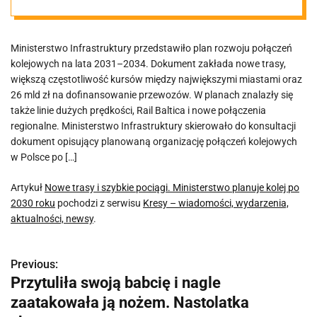
2030 roku
Ministerstwo Infrastruktury przedstawiło plan rozwoju połączeń
kolejowych na lata 2031–2034. Dokument zakłada nowe trasy,
większą częstotliwość kursów między największymi miastami oraz
26 mld zł na dofinansowanie przewozów. W planach znalazły się
także linie dużych prędkości, Rail Baltica i nowe połączenia
regionalne. Ministerstwo Infrastruktury skierowało do konsultacji
dokument opisujący planowaną organizację połączeń kolejowych
w Polsce po […]
Artykuł
Nowe trasy i szybkie pociągi. Ministerstwo planuje kolej po
2030 roku
pochodzi z serwisu
Kresy – wiadomości, wydarzenia,
aktualności, newsy
.
Previous:
N
Przytuliła swoją babcię i nagle
a
zaatakowała ją nożem. Nastolatka